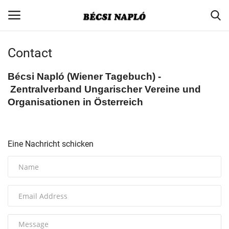
Contact
Login
Register
Bécsi Napló (Wiener Tagebuch) -
Zentralverband Ungarischer Vereine und
Home
Organisationen in Österreich
Contact
Aktuell
Eine Nachricht schicken
Gesellschaft
Minderheitenpolitik
Verbandsnachrichten