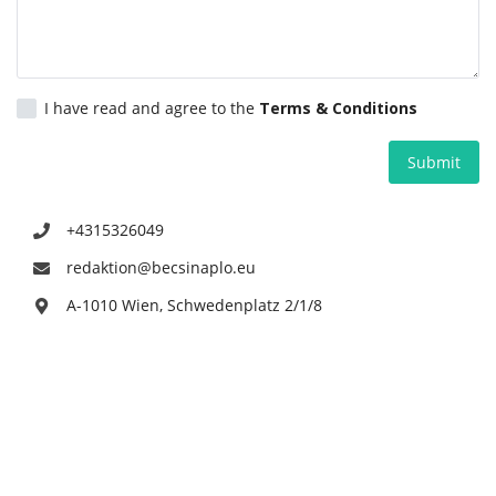
Kultur
Geschichte
I have read and agree to the
Terms & Conditions
Gesundheit
Submit
Wirtschaft
+4315326049
Kunst
redaktion@becsinaplo.eu
A-1010 Wien, Schwedenplatz 2/1/8
Sport
Presse
Veranstaltungen
Humor