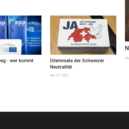
fie
„Gestezahlung“ für 3.300 NS-Opfer
N
Sep 20, 2024
Ma
weg - wer kommt
Dilemmata der Schweizer
Neutralität
Apr 27, 2023