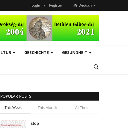
Login
/
Register
Deutsch
ULTUR
GESCHICHTE
GESUNDHEIT
POPULAR POSTS
This Week
This Month
All Time
stop