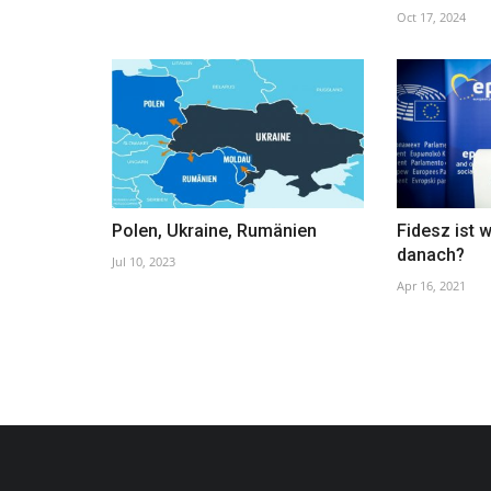
Oct 17, 2024
267. Papst Leo XIV.: Eine Biogra
May 9, 2025
Polen, Ukraine, Rumänien
Fidesz ist 
danach?
Jul 10, 2023
Apr 16, 2021