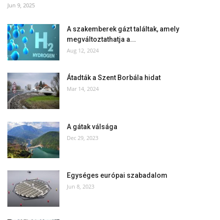
Jun 9, 2025
A szakemberek gázt találtak, amely
megváltoztathatja a...
Aug 12, 2024
Átadták a Szent Borbála hidat
Mar 14, 2024
A gátak válsága
Dec 29, 2023
Egységes európai szabadalom
Jun 8, 2023