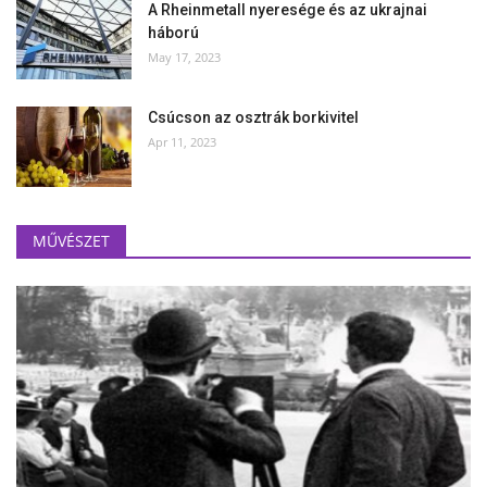
A Rheinmetall nyeresége és az ukrajnai
háború
May 17, 2023
Csúcson az osztrák borkivitel
Apr 11, 2023
MŰVÉSZET