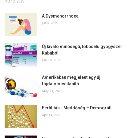
Oct 12, 2025
A Dysmenorrhoea
Jul 8, 2025
Új kiváló minőségű, többcélú gyógyszer
Kubából
Jun 10, 2025
Amerikában megjelent egy új
fájdalomcsillapító
May 11, 2025
Fertilitás - Meddőség – Demográfi
Apr 14, 2025