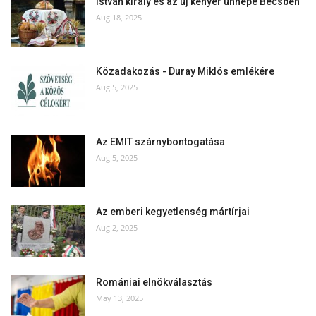
István király és az új kenyér ünnepe Bécsben
Aug 18, 2025
Közadakozás - Duray Miklós emlékére
Aug 5, 2025
Az EMIT szárnybontogatása
Aug 5, 2025
Az emberi kegyetlenség mártírjai
Aug 2, 2025
Romániai elnökválasztás
May 13, 2025