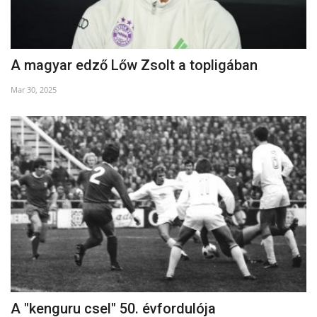
A magyar edző Lőw Zsolt a topligában
Mar 30, 2025
A "kenguru csel" 50. évfordulója