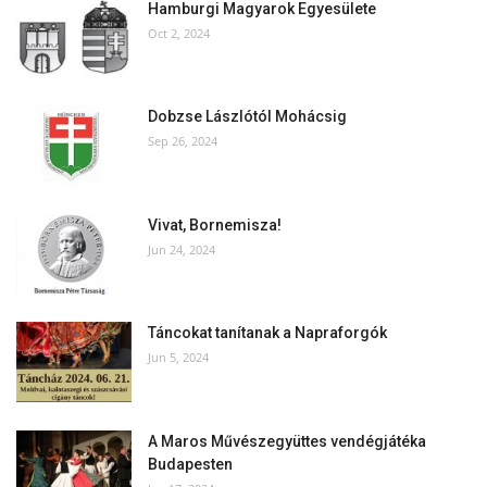
Hamburgi Magyarok Egyesülete
Oct 2, 2024
Dobzse Lászlótól Mohácsig
Sep 26, 2024
Vivat, Bornemisza!
Jun 24, 2024
Táncokat tanítanak a Napraforgók
Jun 5, 2024
A Maros Művészegyüttes vendégjátéka
Budapesten