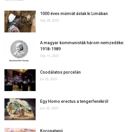
1000 éves múmiát ástak ki Limában
Sep 28, 2025
A magyar kommunisták három nemzedéke:
1918-1989
Sep 15, 2025
Csodálatos porcelán
Jul 29, 2025
Egy Homo erectus a tengerfenékről
Jun 25, 2025
Koronatanú