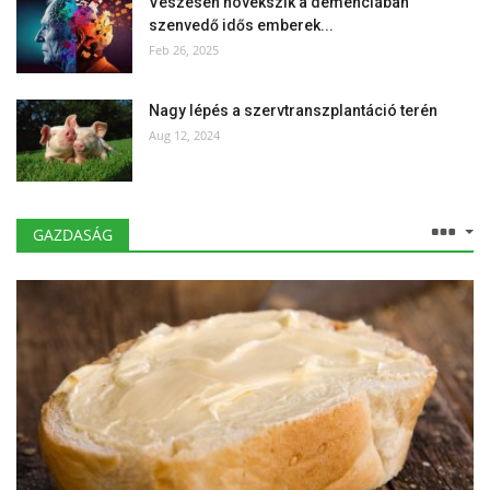
Vészesen növekszik a demenciában
szenvedő idős emberek...
Feb 26, 2025
Nagy lépés a szervtranszplantáció terén
Aug 12, 2024
GAZDASÁG