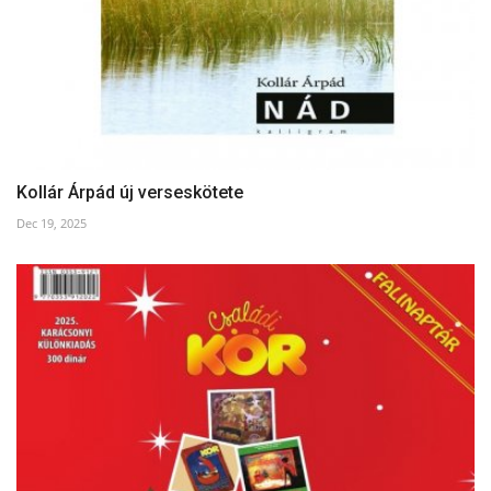
Kollár Árpád új verseskötete
Dec 19, 2025