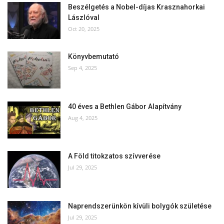
Beszélgetés a Nobel-díjas Krasznahorkai
Lászlóval
Oct 20, 2025
Könyvbemutató
Sep 4, 2025
40 éves a Bethlen Gábor Alapítvány
Aug 4, 2025
A Föld titokzatos szívverése
Jul 29, 2025
Naprendszerünkön kívüli bolygók születése
Jul 29, 2025