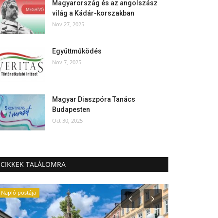
Magyarország és az angolszász
világ a Kádár-korszakban
Nov 27, 2025
Együttműködés
Nov 7, 2025
Magyar Diaszpóra Tanács
Budapesten
Oct 30, 2025
CIKKEK TALÁLOMRA
Napló postája
Ausztria