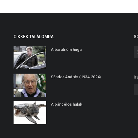
CIKKEK TALÁLOMRA
S
A barátnőm húga
Ir
Sándor András (1934-2024)
A páncélos halak