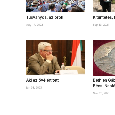
Tusványos, az örök
Kitüntetés,
Aug 17, 2022
Sep 13, 2021
SZÍVVERÉS A MAGASBAN
May 13, 2025
Aki az övéiért tett
Bethlen Gáb
Bécsi Napl
Jan 31, 2023
Nov 20, 2021