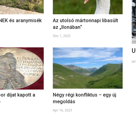
 NEK és aranymisék
Az utolsó mártonnapi libasült
az „Ilonában“
Dec 1, 2025
István király és az új kenyér ünnepe
U
Bécsben
Ja
Aug 18, 2025
or díjat kapott a
Négy régi konfliktus – egy új
ó
megoldás
Apr 16, 2023