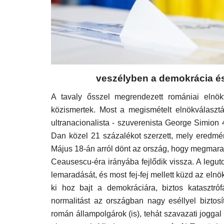
veszélyben a demokrácia és
A tavaly ősszel megrendezett romániai elnök
közismertek. Most a megismételt elnökválasztá
ultranacionalista - szuverenista George Simion 
Dan közel 21 százalékot szerzett, mely eredmén
Május 18-án arról dönt az ország, hogy megmarad-
Ceausescu-éra irányába fejlődik vissza. A legu
lemaradását, és most fej-fej mellett küzd az elnök
ki hoz bajt a demokráciára, biztos katasztróf
normalitást az országban nagy eséllyel biztosí
román állampolgárok (is), tehát szavazati jogg