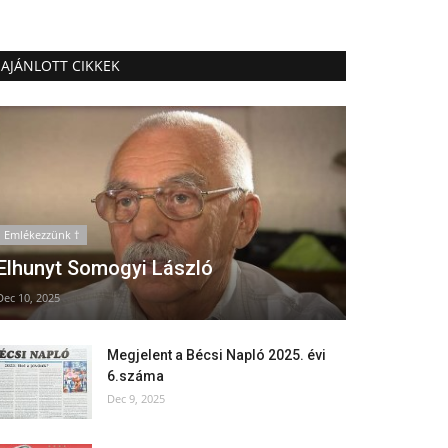
AJÁNLOTT CIKKEK
Emlékezzünk †
Elhunyt Somogyi László
Dec 10, 2025
Megjelent a Bécsi Napló 2025. évi
6.száma
Dec 9, 2025