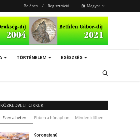
Belépés
/
Regisztráció
Magyar
RA
TÖRTÉNELEM
EGÉSZSÉG
KÖZKEDVELT CIKKEK
Ezen a héten
Ebben a hónapban
Minden időben
Koronatanú