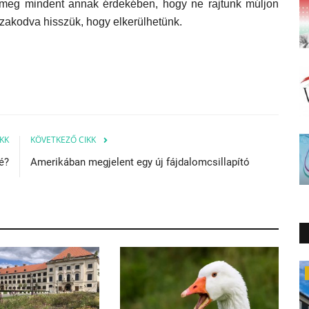
 meg mindent annak érdekében, hogy ne rajtunk múljon
izakodva hisszük, hogy elkerülhetünk.
KK
KÖVETKEZŐ CIKK
é?
Amerikában megjelent egy új fájdalomcsillapító
Kisebbségpolitika