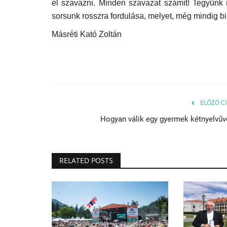
el szavazni. Minden szavazat számít! Tegyünk
sorsunk rosszra fordulása, melyet, még mindig b
Másréti Kató Zoltán
ELŐZŐ CI
Hogyan válik egy gyermek kétnyelvűv
RELATED POSTS
Aktuális