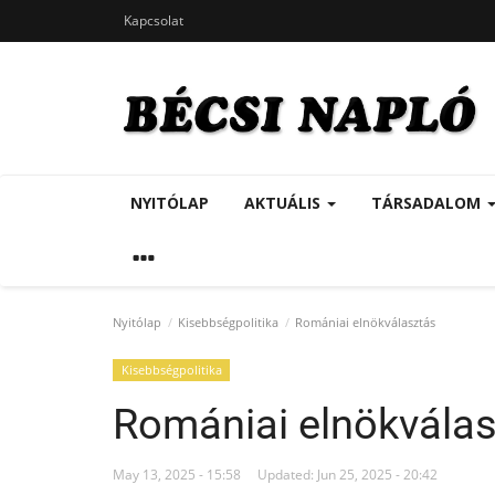
Kapcsolat
NYITÓLAP
AKTUÁLIS
TÁRSADALOM
Nyitólap
Kisebbségpolitika
Romániai elnökválasztás
Kisebbségpolitika
Romániai elnökvála
May 13, 2025 - 15:58
Updated: Jun 25, 2025 - 20:42