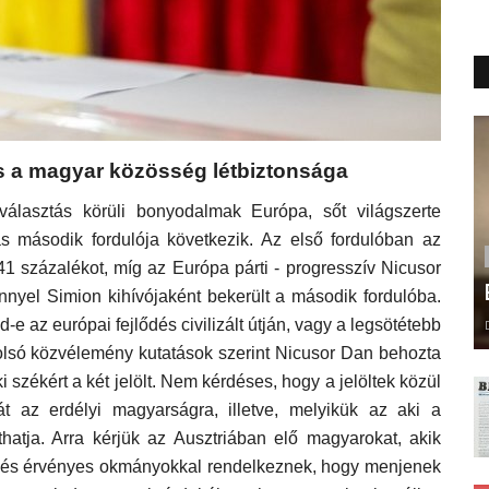
 a magyar közösség létbiztonsága
választás körüli bonyodalmak Európa, sőt világszerte
s második fordulója következik. Az első fordulóban az
41 százalékot, míg az Európa párti - progresszív Nicusor
nyel Simion kihívójaként bekerült a második fordulóba.
e az európai fejlődés civilizált útján, vagy a legsötétebb
tolsó közvélemény kutatások szerint Nicusor Dan behozta
i székért a két jelölt. Nem kérdéses, hogy a jelöltek közül
át az erdélyi magyarságra, illetve, melyikük az aki a
thatja. Arra kérjük az Ausztriában elő magyarokat, akik
al és érvényes okmányokkal rendelkeznek, hogy menjenek