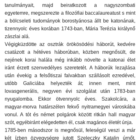
tanulmányait, majd beiratkozott a nagyszombati
egyetemre, megszerezte a filozófiai baccalaureatust s mint
a bölcseleti tudományok borostyánosa állt be katonának,
tizennyolc éves korában
1743-ban, Mária Terézia királynő
zászlai alá.
Végigküzdötte az osztrák örökösödési háborút, kedvére
csatázott a hétéves háborúban, közben megnősült, de
nejének korai halála még inkább növelte a katonai élet
iránt érzett szenvedélyes szeretetét. A háborúk lezajlása
után évekig a felsőtiszai falvakban szállásolt ezredével,
utóbb Galiciába helyezték át; innen ment, mint
lovasgenerális, negyven évi szolgálat után
1783-ban
nyugalomba. Ekkor ötvennyolc éves. Szakolcára, a
magyar-morva határszélen fekvő nyitramegyei városkába
vonul. A tót és német polgárok között ritkán hall magyar
szót, egyébiránt elégedetten él, csak magános életét únja.
1785-ben másodszor is megnősül, feleségül veszi a már
két ízben özvegységre jutott Szeleczky Katalin úrnőt.