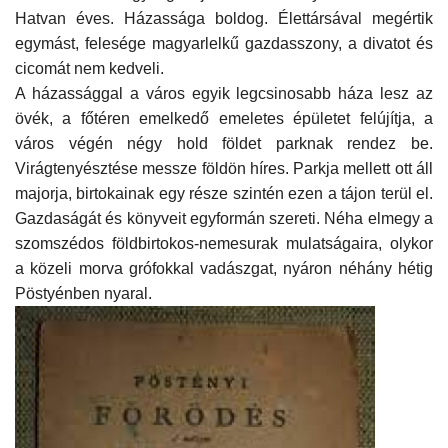
Hatvan éves. Házassága boldog. Élettársával megértik
egymást, felesége magyarlelkű gazdasszony, a divatot és
cicomát nem kedveli.
A házassággal a város egyik legcsinosabb háza lesz az
övék, a főtéren emelkedő emeletes épületet felújítja, a
város végén négy hold földet parknak rendez be.
Virágtenyésztése messze földön híres. Parkja mellett ott áll
majorja, birtokainak egy része szintén ezen a tájon terül el.
Gazdaságát és könyveit egyformán szereti. Néha elmegy a
szomszédos földbirtokos-nemesurak mulatságaira, olykor
a közeli morva grófokkal vadászgat, nyáron néhány hétig
Pöstyénben nyaral.