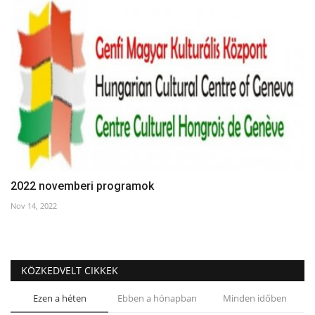
2022 novemberi programok
Nov 14, 2022
KÖZKEDVELT CIKKEK
Ezen a héten
Ebben a hónapban
Minden időben