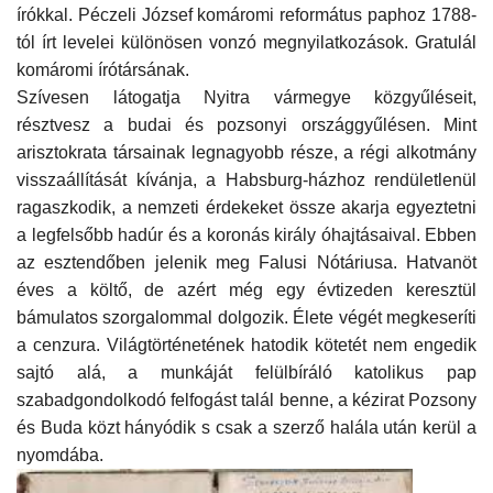
írókkal. Péczeli József komáromi református paphoz 1788-
tól írt levelei különösen vonzó megnyilatkozások. Gratulál
komáromi írótársának.
Szívesen látogatja Nyitra vármegye közgyűléseit,
résztvesz a budai és pozsonyi országgyűlésen. Mint
arisztokrata társainak legnagyobb része, a régi alkotmány
visszaállítását kívánja, a Habsburg-házhoz rendületlenül
ragaszkodik, a nemzeti érdekeket össze akarja egyeztetni
a legfelsőbb hadúr és a koronás király óhajtásaival. Ebben
az esztendőben jelenik meg Falusi Nótáriusa. Hatvanöt
éves a költő, de azért még egy évtizeden keresztül
bámulatos szorgalommal dolgozik. Élete végét megkeseríti
a cenzura. Világtörténetének hatodik kötetét nem engedik
sajtó alá, a munkáját felülbíráló katolikus pap
szabadgondolkodó felfogást talál benne, a kézirat Pozsony
és Buda közt hányódik s csak a szerző halála után kerül a
nyomdába.