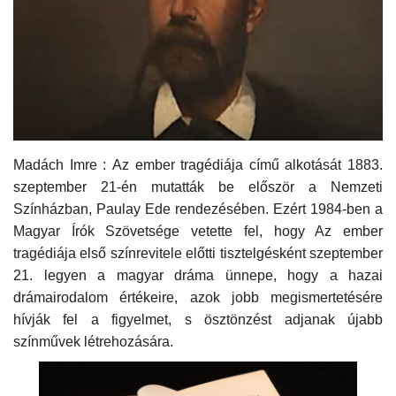
Kultúra
Történelem
Egészség
Gazdaság
Madách Imre : Az ember tragédiája című alkotását 1883.
szeptember 21-én mutatták be először a Nemzeti
Színházban, Paulay Ede rendezésében. Ezért 1984-ben a
Művészet
Magyar Írók Szövetsége vetette fel, hogy Az ember
tragédiája első színrevitele előtti tisztelgésként szeptember
Sport
21. legyen a magyar dráma ünnepe, hogy a hazai
drámairodalom értékeire, azok jobb megismertetésére
Sajtó
hívják fel a figyelmet, s ösztönzést adjanak újabb
színművek létrehozására.
Rendezvény
Humor