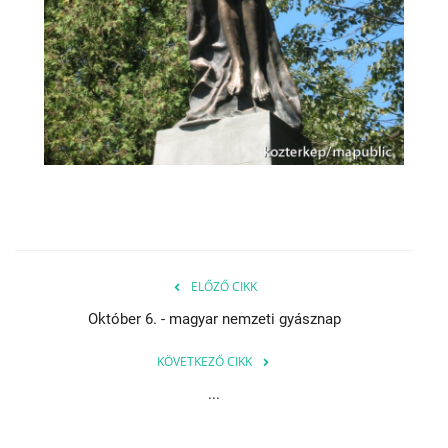
ELŐZŐ CIKK
Október 6. - magyar nemzeti gyásznap
KÖVETKEZŐ CIKK
...