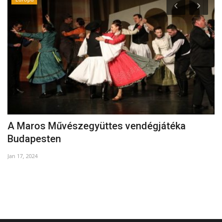
A Maros Művészegyüttes vendégjátéka
S
Budapesten
Ap
Jan 17, 2024