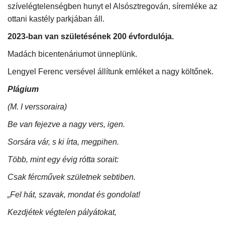
szívelégtelenségben hunyt el Alsósztregován, síremléke az
ottani kastély parkjában áll.
2023-ban van születésének 200 évfordulója.
Madách bicentenáriumot ünneplünk.
Lengyel Ferenc versével állítunk emléket a nagy költőnek.
Plágium
(M. I verssoraira)
Be van fejezve a nagy vers, igen.
Sorsára vár, s ki írta, megpihen.
Több, mint egy évig rótta sorait:
Csak fércművek születnek sebtiben.
„Fel hát, szavak, mondat és gondolat!
Kezdjétek végtelen pályátokat,