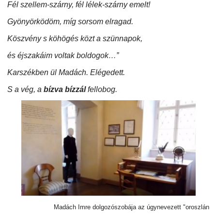
Fél szellem-szárny, fél lélek-szárny emelt!
Gyönyörködöm, míg sorsom elragad.
Köszvény s köhögés közt a szünnapok,
és éjszakáim voltak boldogok…”
Karszékben ül Madách. Elégedett.
S a vég, a
bízva bízzál
fellobog.
Madách Imre dolgozószobája az úgynevezett "oroszlán