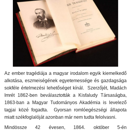
Napló postája
Galéria
Újság Archívum
Emlékezzünk †
Nyelv
Az ember tragédiája a magyar irodalom egyik kiemelkedő
alkotása, eszmeiségének egyetemessége és gazdagsága
Magyar
Deutsch
English
sokféle értelmezési lehetőséget kínál. Szerzőjét, Madách
Imrét 1862-ben beválasztották a Kisfaludy Társaságba,
1863-ban a Magyar Tudományos Akadémia is levelező
tagjai közé fogadta. Gyorsan romlóegészségi állapota
miatt székfoglalóját azonban már nem tudta felolvasni.
Mindössze 42 évesen, 1864. október 5-én