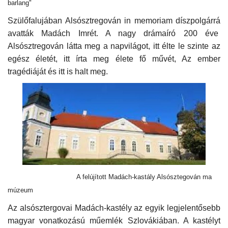
barlang"
Szülőfalujában Alsósztregován in memoriam díszpolgárrá
avatták Madách Imrét. A nagy drámaíró 200 éve
Alsósztregován látta meg a napvilágot, itt élte le szinte az
egész életét, itt írta meg élete fő művét, Az ember
tragédiáját és itt is halt meg.
A felújított Madách-kastály Alsósztegován ma
múzeum
Az alsósztergovai Madách-kastély az egyik legjelentősebb
magyar vonatkozású műemlék Szlovákiában. A kastélyt