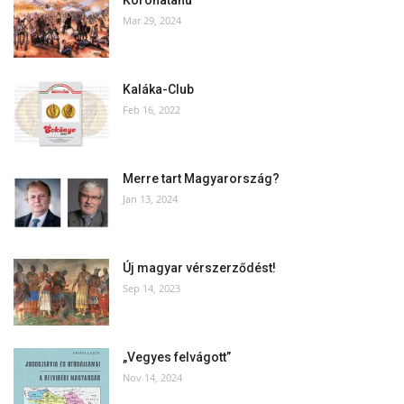
Koronatanú
Mar 29, 2024
Kaláka-Club
Feb 16, 2022
Merre tart Magyarország?
Jan 13, 2024
Új magyar vérszerződést!
Sep 14, 2023
„Vegyes felvágott”
Nov 14, 2024