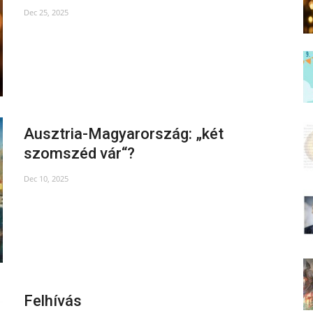
Dec 25, 2025
Ausztria-Magyarország: „két
szomszéd vár“?
Dec 10, 2025
Felhívás