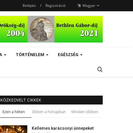
Belépés
/
Regisztráció
Magyar
RA
TÖRTÉNELEM
EGÉSZSÉG
KÖZKEDVELT CIKKEK
Ezen a héten
Ebben a hónapban
Minden időben
Kellemes karácsonyi ünnepeket