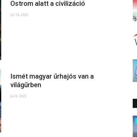
Ostrom alatt a civilizáció
Jul 14, 2025
Ismét magyar űrhajós van a
világűrben
Jul 8, 2025
Kárpát-medence