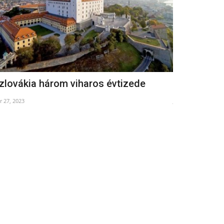
zlovákia három viharos évtizede
Csodálato
r 27, 2023
Jul 29, 2025