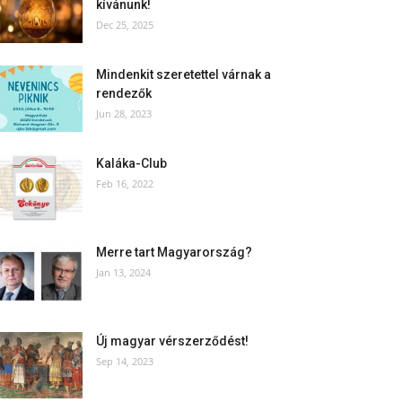
kívánunk!
Dec 25, 2025
Mindenkit szeretettel várnak a
rendezők
Jun 28, 2023
Kaláka-Club
Feb 16, 2022
Merre tart Magyarország?
Jan 13, 2024
Új magyar vérszerződést!
Sep 14, 2023