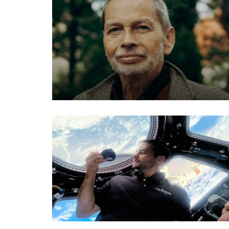
Képtár