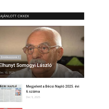
AJÁNLOTT CIKKEK
Emlékezzünk †
Elhunyt Somogyi László
Dec 10, 2025
Megjelent a Bécsi Napló 2025. évi
6.száma
Dec 9, 2025