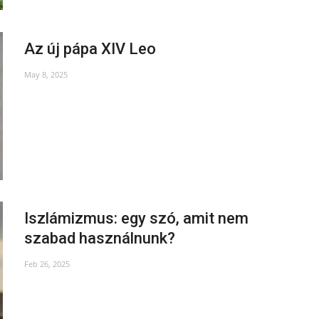
Az új pápa XIV Leo
May 8, 2025
Iszlámizmus: egy szó, amit nem
szabad használnunk?
Feb 26, 2025