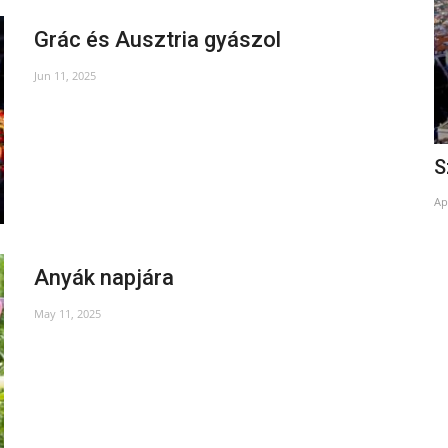
Grác és Ausztria gyászol
Jun 11, 2025
Vízihorvátokból gradistyeiek
S
Jan 31, 2023
Ap
Anyák napjára
May 11, 2025