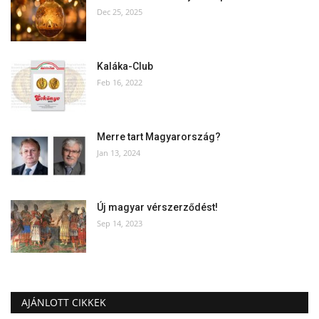
Dec 25, 2025
Kaláka-Club
Feb 16, 2022
Merre tart Magyarország?
Jan 13, 2024
Új magyar vérszerződést!
Sep 14, 2023
AJÁNLOTT CIKKEK