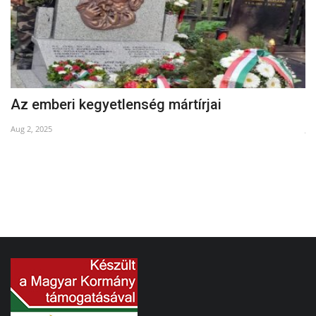
Az emberi kegyetlenség mártírjai
A
Aug 2, 2025
Ja