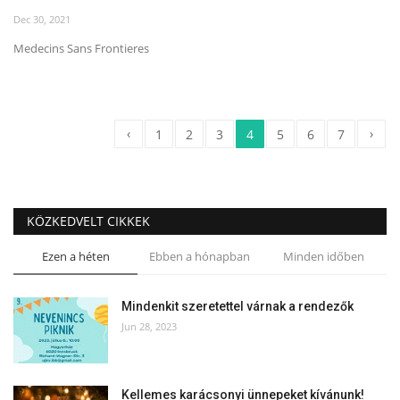
Dec 30, 2021
Medecins Sans Frontieres
‹
›
1
2
3
4
5
6
7
KÖZKEDVELT CIKKEK
Ezen a héten
Ebben a hónapban
Minden időben
Mindenkit szeretettel várnak a rendezők
Jun 28, 2023
Kellemes karácsonyi ünnepeket kívánunk!