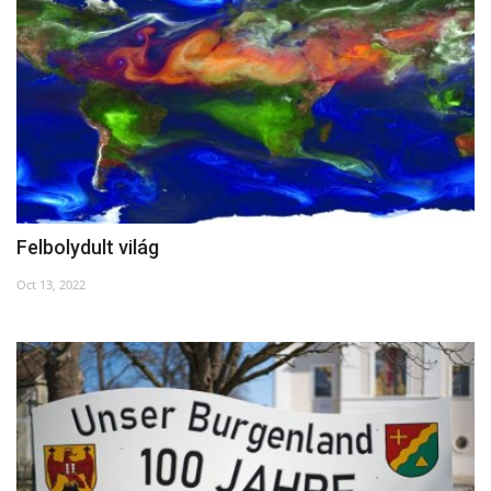
Napló postája
Galéria
Újság Archívum
Emlékezzünk †
Felbolydult világ
Nyelv
Oct 13, 2022
Magyar
Deutsch
English