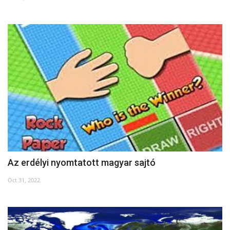
Kultúra
Történelem
Egészség
Gazdaság
Művészet
Sport
Az erdélyi nyomtatott magyar sajtó
Sajtó
Oct 31, 2022
Rendezvény
Humor