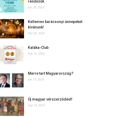
rendezők
Jun 28, 2023
Kellemes karácsonyi ünnepeket
kívánunk!
Dec 25, 2025
Kaláka-Club
Feb 16, 2022
Merre tart Magyarország?
Jan 13, 2024
Új magyar vérszerződést!
Sep 14, 2023