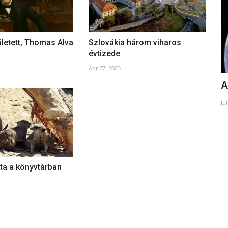
letett, Thomas Alva
Szlovákia három viharos
évtizede
Apr 27, 2023
Vivat, Bornemisza!
A
Jun 24, 2024
Ju
éta a könyvtárban