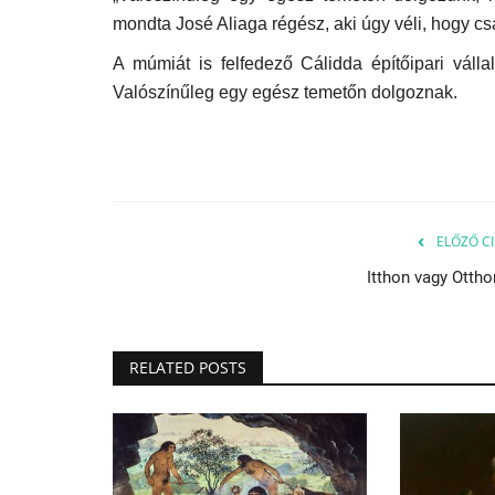
mondta José Aliaga régész, aki úgy véli, hogy csa
A múmiát is felfedező Cálidda építőipari válla
Valószínűleg egy egész temetőn dolgoznak.
ELŐZŐ CI
Itthon vagy Ottho
RELATED POSTS
Európa