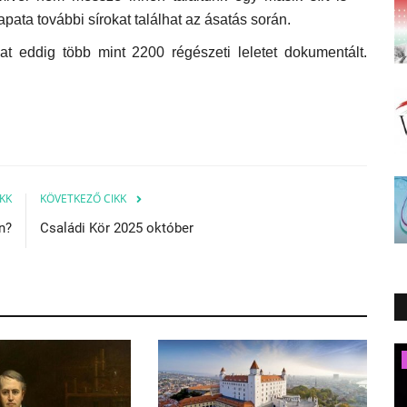
pata további sírokat találhat az ásatás során.
lat eddig több mint 2200 régészeti leletet dokumentált.
KK
KÖVETKEZŐ CIKK
n?
Családi Kör 2025 október
Ausztria