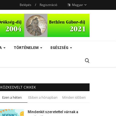
Belépés
/
Regisztráció
Magyar
RA
TÖRTÉNELEM
EGÉSZSÉG
KÖZKEDVELT CIKKEK
Ezen a héten
Ebben a hónapban
Minden időben
Mindenkit szeretettel várnak a