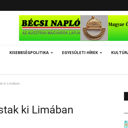
KISEBBSÉGPOLITIKA
EGYESÜLETI HÍREK
KULTÚ
ak ki Limában
stak ki Limában