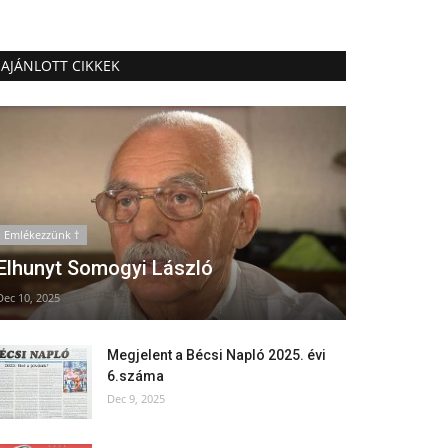
AJÁNLOTT CIKKEK
Emlékezzünk †
Elhunyt Somogyi László
Dec 10, 2025
Megjelent a Bécsi Napló 2025. évi
6.száma
Dec 9, 2025