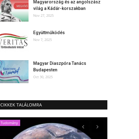
Magyarország és az angolszász
világ a Kádár-korszakban
Nov 27, 2025
Együttműködés
Nov 7, 2025
Magyar Diaszpóra Tanács
Budapesten
Oct 30, 2025
CIKKEK TALÁLOMRA
Tudomány
Könyvismertetés