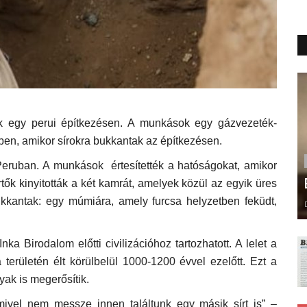
ek egy perui építkezésen. A munkások egy gázvezeték-
ben, amikor sírokra bukkantak az építkezésen.
n, Peruban. A munkások értesítették a hatóságokat, amikor
rtők kinyitották a két kamrát, amelyek közül az egyik üres
kkantak: egy múmiára, amely furcsa helyzetben feküdt,
ka Birodalom előtti civilizációhoz tartozhatott. A lelet a
erületén élt körülbelül 1000-1200 évvel ezelőtt. Ezt a
gyak is megerősítik.
ivel nem messze innen találtunk egy másik sírt is” –