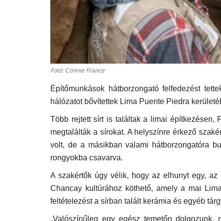
Fotó: Connie France
Építőmunkások hátborzongató felfedezést tett
hálózatot bővítettek Lima Puente Piedra kerületé
Több rejtett sírt is találtak a limai építkezése
megtalálták a sírokat. A helyszínre érkező szaké
volt, de a másikban valami hátborzongatóra bu
rongyokba csavarva.
A szakértők úgy vélik, hogy az elhunyt egy, az In
Chancay kultúrához köthető, amely a mai Lima t
feltételezést a sírban talált kerámia és egyéb tár
„Valószínűleg egy egész temetőn dolgozunk, m