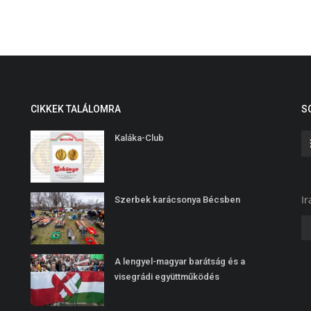
CIKKEK TALÁLOMRA
S
Kaláka-Club
Ir
Szerbek karácsonya Bécsben
A lengyel-magyar barátság és a
visegrádi együttműködés