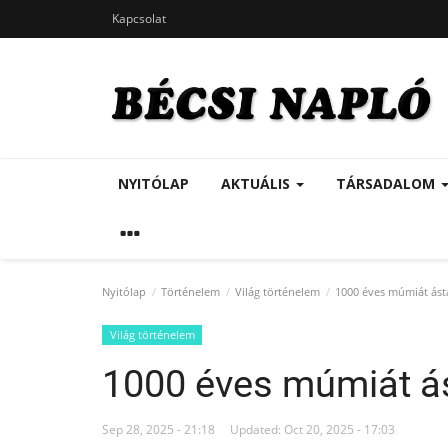
Kapcsolat
NYITÓLAP
AKTUÁLIS
TÁRSADALOM
Nyitólap
Történelem
Világ történelem
1000 éves múmiát ást
Világ történelem
1000 éves múmiát á
Sep 28, 2025 - 21:18
Updated: Oct 20, 2025 - 17:03