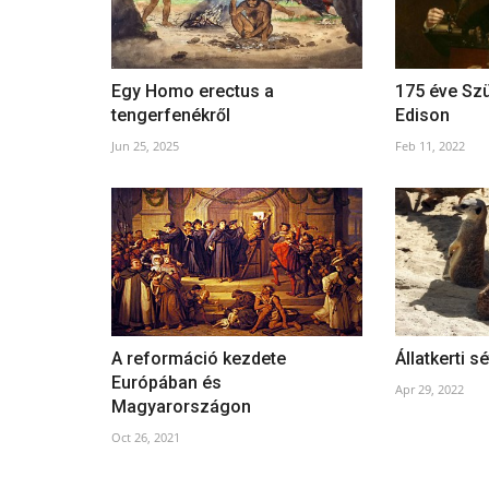
Egy Homo erectus a
175 éve Szü
tengerfenékről
Edison
Jun 25, 2025
Feb 11, 2022
86. Apáczai Csere János
Cserkészcsapat Berlin
May 3, 2021
A reformáció kezdete
Állatkerti s
Európában és
Apr 29, 2022
Magyarországon
Oct 26, 2021