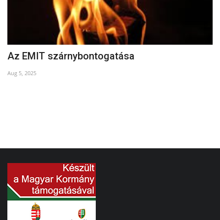
Az EMIT szárnybontogatása
S
Aug 5, 2025
Ma