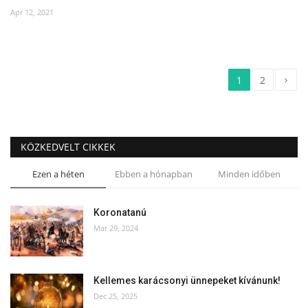
Apr 12, 2021
›
1
2
KÖZKEDVELT CIKKEK
Ezen a héten
Ebben a hónapban
Minden időben
Koronatanú
Mar 29, 2024
Kellemes karácsonyi ünnepeket kívánunk!
Dec 25, 2025