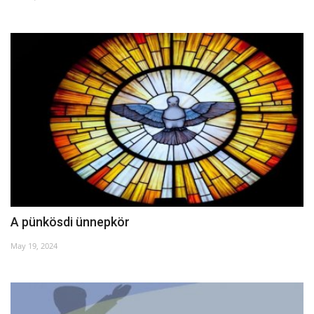
Kultúra
Történelem
Egészség
Gazdaság
Művészet
Sport
A pünkösdi ünnepkör
Sajtó
May 19, 2024
Rendezvény
Humor