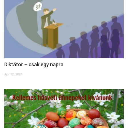
Napló postája
Galéria
Újság Archívum
Emlékezzünk †
Diktátor – csak egy napra
Nyelv
Apr 12, 2024
Magyar
Deutsch
English