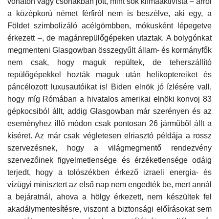
vonaton vagy csónakban jött, mint sok klímaaktivista – arról
a középkorú német férfiról nem is beszélve, aki egy, a
Földet szimbolizáló acélgömbben, mókusként lépegetve
érkezett –, de magánrepülőgépeken utaztak. A bolygónkat
megmenteni Glasgowban összegyűlt állam- és kormányfők
nem csak, hogy maguk repültek, de teherszállító
repülőgépekkel hoz
ták maguk után helikoptereiket és
páncélozott luxusautóikat is! Biden elnök jó ízlésére vall,
hogy míg Rómában a hivatalos amerikai elnöki konvoj 83
gépkocsiból állt, addig Glasgowban már szerényen és az
eseményhez illő módon csak pontosan 26 járműből állt a
kíséret. Az már csak végletesen elriasztó példája a rossz
szervezésnek, hogy a világmegmentő rendezvény
szervezőinek figyelmetlensége és érzéketlensége odáig
terjedt, hogy a tolószékben érkező izraeli energia- és
vízügyi minisztert az első nap nem engedték be, mert annál
a bejáratnál, ahova a hölgy érkezett, nem készültek fel
akadálymentesítésre, viszont a biztonsági előírásokat sem