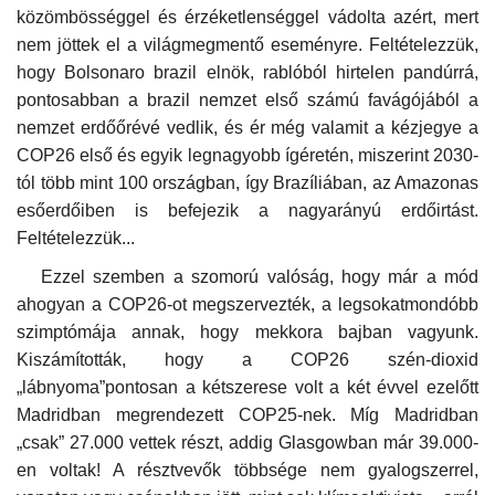
közömbösséggel és érzéketlenséggel vádolta azért, mert
nem jöttek el a világmegmentő eseményre. Feltételezzük,
hogy Bolsonaro brazil elnök, rablóból hirtelen pandúrrá,
pontosabban a brazil nemzet első számú favágójából a
nemzet erdőőrévé vedlik, és ér még valamit a kézjegye a
COP26 első és egyik legnagyobb ígéretén, miszerint 2030-
tól több mint 100 országban, így Brazíliában, az Amazonas
esőerdőiben is befejezik a nagyarányú erdőirtást.
Feltételezzük...
Ezzel szemben a szomorú valóság, hogy már a mód
ahogyan a COP26-ot megszervezték, a legsokatmondóbb
szimptómája annak, hogy mekkora bajban vagyunk.
Kiszámították, hogy a COP26 szén-dioxid
„lábnyoma”pontosan a kétszerese volt a két évvel ezelőtt
Madridban megrendezett COP25-nek. Míg Madridban
„csak” 27.000 vettek részt, addig Glasgowban már 39.000-
en voltak! A résztvevők többsége nem gyalogszerrel,