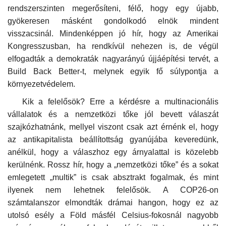
rendszerszinten megerősíteni, félő, hogy egy újabb,
gyökeresen másként gondolkodó elnök mindent
visszacsinál. Mindenképpen jó hír, hogy az Amerikai
Kongresszusban, ha rendkívül nehezen is, de végül
elfogadták a
demokraták nagyarányú újjáépítési tervét, a
Build Back Better-t, melynek egyik fő súlypontja a
környezetvédelem.
Kik a felelősök? Erre a kérdésre a multinacionális
vállalatok és a nemzetközi tőke jól bevett válaszát
szajkózhatnánk, mellyel viszont csak azt érnénk el, hogy
az antikapitalista beállítottság gyanújába keveredünk,
anélkül, hogy a válaszhoz egy árnyalattal is közelebb
kerülnénk. Rossz hír, hogy a „nemzetközi tőke” és a sokat
emlegetett „multik” is csak absztrakt fogalmak, és mint
ilyenek nem lehetnek felelősök. A COP26-on
számtalanszor elmondták drámai hangon, hogy ez az
utolsó esély a Föld másfél Celsius-fokosnál nagyobb