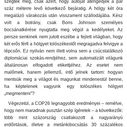
szegték meg, csak azért, hogy autóját átengedjék a pár
száz méterre levő következő bejáratig. A hölgy két óra
megalázó várakozás után visszament szállodájába. Kész
volt a botrány, csak Boris Johnson személyes
bocsánatkérése nyugtatta meg végül a kedélyeket. Az
persze senkinek nem jutott eszébe a fejlett világban, hogy
két erős férfi a hölgyet tolószékestől megragadva felvigye a
lépcsőn. Ez nyilván nem illett volna sem a csúcstalálkozó
diplomáciai szokás-
rendjéhez, sem automatizált világunk
általánosan elfogadott etikettjéhez. Az esetet nem
malőrnek, hanem jellemző, intő jelnek tartom: hogyan
mentsük meg a világot és magunkat mindenestül benne,
ha képtelenek vagyunk
egy tolószékes hölgyet
„megmenteni”?
Végezetül, a COP26 legnagyobb eredményei – remélve,
hogy nem maradnak pusztán szép ígéretek – a következők:
több mint százország csatlakozott a nagyarányú
erdőirtások, illetve a metánkibocsátás 30 százalékos