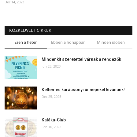
Dec 14, 2023
KÖZKEDVELT CIKKEK
Ezen a héten
Ebben a hónapban
Minden időben
Mindenkit szeretettel várnak a rendezők
Jun 28, 2023
Kellemes karácsonyi ünnepeket kívánunk!
Dec 25, 2025
Kaláka-Club
Feb 16, 2022