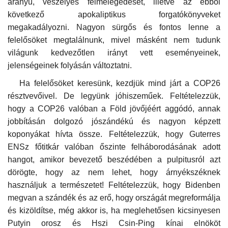
arányú, veszélyes felmelegedését, illetve az
ebből
következő apokaliptikus forgatókönyveket
megakadályozni. Nagyon sürgős és fontos lenne a
felelősöket megtalálnunk, mivel másként nem tudunk
világunk kedvezőtlen irányt vett eseményeinek,
jelenségeinek folyásán változtatni.
Ha felelősöket keresünk, kezdjük mind járt a COP26
résztvevőivel. De legyünk jóhiszeműek. Feltételezzük,
hogy a COP26 valóban a Föld jövőjéért aggódó, annak
jobbításán dolgozó jószándékú és nagyon képzett
koponyákat hívta össze. Feltételezzük, hogy Guterres
ENSz főtitkár valóban őszinte felháborodásának adott
hangot, amikor bevezető beszédében a pulpitusról azt
dörögte, hogy az nem lehet, hogy árnyékszéknek
használjuk a természetet! Feltételezzük, hogy Bidenben
megvan a szándék és az erő, hogy országát megreformálja
és kizöldítse, még akkor is, ha meglehetősen kicsinyesen
Putyin orosz és Hszi Csin-Ping kínai elnököt