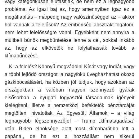
vagy kategorikusan elutasítják, de nem ez a legnagyobb
probléma. Az igazi baj az, hogy amennyiben igaz ez a
Napló postája
megállapítás – márpedig nagy valószínűséggel az – akkor
hol vannak a felelősök? Az emberiség absztrakt fogalom,
Galéria
nem lehet felelősségre vonni. Egyébként nem annyira a
múltbeli bűnök megbüntetése lenne a cél, sokkal inkább
Újság Archívum
az, hogy az elkövetők ne folytathassák tovább a
klímabűnözést.
Emlékezzünk †
Ki a felelős? Könnyű megvádolni Kínát vagy Indiát, vagy
a többi fejlődő országot, a nagyfokú üvegházhatást okozó
Nyelv
gázkibocsátásért, ha közben jól tudjuk, hogy azokban az
Magyar
Deutsch
English
országokban a valóban nagyon szennyező gyárak
elsősorban a nyugati fogyasztói társadalmak igényeit
kielégíteni, illetve a nemzetközi befektetők pénztárcáját
megtölteni hivatottak. Az Egyesült Államok – a világ
legnagyobb légszennyezője! – Trump „klímatagadása”
után, Biden elnöksége alatt most klímabarátibb lett a
pápánál, de ha ezt a hozzáállást nem sikerül