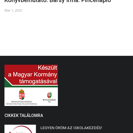
Mar 1, 2025
Fe
CIKKEK TALÁLOMRA
LEGYEN ÖRÖM AZ ISKOLAKEZDÉS!