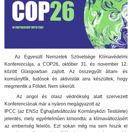
Kultúra
Történelem
Egészség
Gazdaság
Az Egyesült Nemzetek Szövetsége Klímavédelmi
Konferenciája, a COP26, október 31. és november 12.
Művészet
között Glasgowban zajlott. Az összegyűlt állam- és
kormányfők, tudósok és aktivisták arra készültek, hogy
Sport
megmentik
a Földet. Nem sikerült.
Az angol és olasz védnökség alatt szervezett
Sajtó
Konferenciának már a nyáron megágyazott az
IPCC (az ENSz Éghajlatváltozási Kormányközi Testülete)
Rendezvény
jelentés, mely egyértelműen kimondta: a klímaváltozásért
az emberiség felelős. Ezt sokan még ma sem hiszik el
Humor