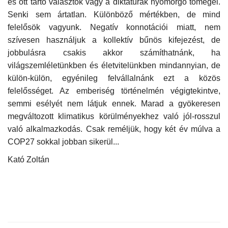
és ott tartó választók vagy a diktatúrák nyomorgó tömegei.
Senki sem ártatlan. Különböző mértékben, de mind
felelősök vagyunk. Negatív konnotációi miatt, nem
szí
vesen használjuk a kollektív bűnös kifejezést, de
jobbulásra csakis akkor számíthatnánk, ha
világszemléletünkben és életvitelünkben mindannyian, de
külön-külön, egyénileg felvállalnánk ezt a közös
felelősséget. Az emberiség történelmén végigtekintve,
semmi esélyét nem látjuk ennek. Marad a gyökeresen
megváltozott klimatikus körülményekhez való jól-rosszul
való alkalmazkodás. Csak reméljük, hogy két év múlva a
COP27 sokkal jobban sikerül...
Kató Zoltán