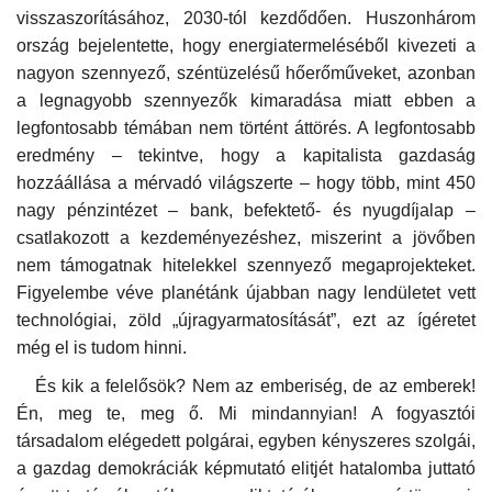
visszaszorításához, 2030-tól kezdődően. Huszonhárom
ország bejelentette, hogy energiatermeléséből kivezeti a
nagyon szennyező, széntüzelésű hőerőműveket, azonban
a legnagyobb szennyezők kimaradása miatt ebben a
legfontosabb témában nem történt áttörés. A legfontosabb
eredmény – tekintve, hogy a kapitalista gazdaság
hozzáállása a mérvadó világszerte – hogy több, mint 450
nagy pénzintézet – bank, befektető- és nyugdíjalap –
csatlakozott a kezdeményezéshez, miszerint a jövőben
nem támogatnak hitelekkel szennyező megaprojekteket.
Figyelembe véve planétánk újabban nagy lendületet vett
technológiai, zöld „újragyarmatosítását”, ezt az ígéretet
még el is tudom hinni.
És kik a felelősök? Nem az emberiség, de az emberek!
Én, meg te, meg ő. Mi mindannyian! A fogyasztói
társadalom elégedett polgárai, egyben kényszeres szolgái,
a gazdag demokráciák képmutató elitjét hatalomba juttató