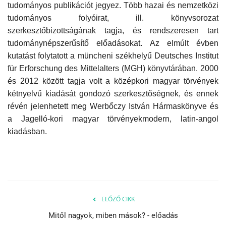
tudományos publikációt jegyez. Több hazai és nemzetközi
tudományos folyóirat, ill. könyvsorozat
szerkesztőbizottságának tagja, és rendszeresen tart
tudománynépszerűsítő előadásokat. Az elmúlt évben
kutatást folytatott a müncheni székhelyű Deutsches Institut
für Erforschung des Mittelalters (MGH) könyvtárában. 2000
és 2012 között tagja volt a középkori magyar törvények
kétnyelvű kiadását gondozó szerkesztőségnek, és ennek
révén jelenhetett meg Werbőczy István Hármaskönyve és
a Jagelló-kori magyar törvényekmodern, latin-angol
kiadásban.
ELŐZŐ CIKK
Mitől nagyok, miben mások? - előadás