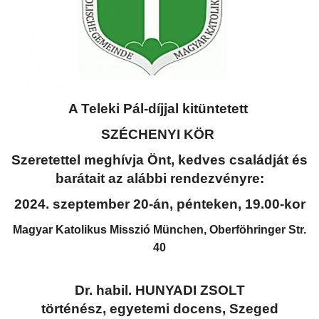
Kultúra
Történelem
Egészség
A Teleki Pál-díjjal kitüntetett
Gazdaság
SZÉCHENYI KÖR
Szeretettel meghívja Önt, kedves családját és
Művészet
barátait az alábbi rendezvényre:
2024. szeptember 20-án, pénteken, 19.00-kor
Sport
Magyar Katolikus Misszió München, Oberföhringer Str.
Sajtó
40
Rendezvény
Dr. habil. HUNYADI ZSOLT
történész, egyetemi docens, Szeged
Humor