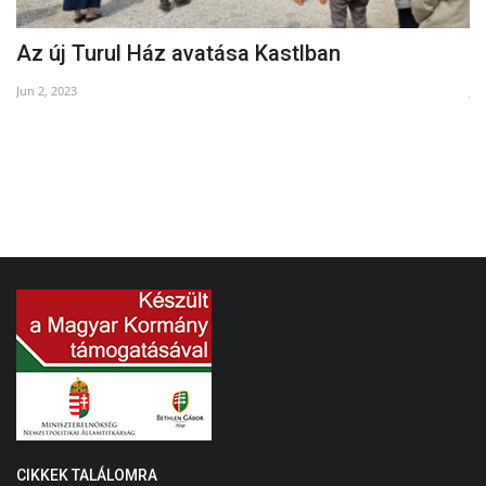
Az új Turul Ház avatása Kastlban
V
Jun 2, 2023
Ja
CIKKEK TALÁLOMRA