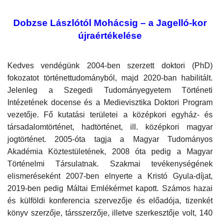
Napló postája
Dobzse Lászlótól Mohácsig – a Jagelló-kor
újraértékelése
Galéria
Kedves vendégünk 2004-ben szerzett doktori (PhD)
Újság Archívum
fokozatot történettudományból, majd 2020-ban habilitált.
Jelenleg a Szegedi Tudományegyetem Történeti
Emlékezzünk †
Intézetének docense és a
Medievisztika Doktori Program
vezetője. Fő kutatási területei a középkori egyház- és
Nyelv
társadalomtörténet, hadtörténet, ill. középkori magyar
jogtörténet. 2005-óta tagja a Magyar Tudományos
Magyar
Deutsch
English
Akadémia Köztestületének, 2008 óta pedig a Magyar
Történelmi Társulatnak. Szakmai tevékenységének
elismeréseként 2007-ben elnyerte a Kristó Gyula-díjat,
2019-ben pedig Máltai Emlékérmet kapott. Számos hazai
és külföldi konferencia szervezője és előadója, tizenkét
könyv szerzője, társszerzője, illetve szerkesztője volt, 140