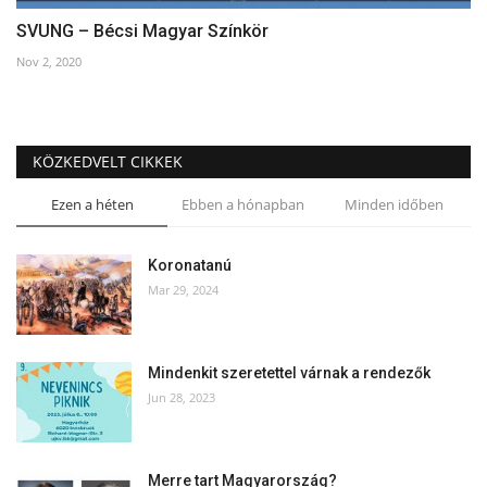
SVUNG – Bécsi Magyar Színkör
Nov 2, 2020
KÖZKEDVELT CIKKEK
Ezen a héten
Ebben a hónapban
Minden időben
Koronatanú
Mar 29, 2024
Mindenkit szeretettel várnak a rendezők
Jun 28, 2023
Merre tart Magyarország?