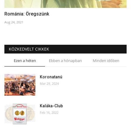
Románia: Öregszünk
Aug 24, 2021
KÖZKEDVELT CIKKEK
Ezen a héten
Ebben a hónapban
Minden időben
Koronatanú
Mar 29, 2024
Kaláka-Club
Feb 16, 2022