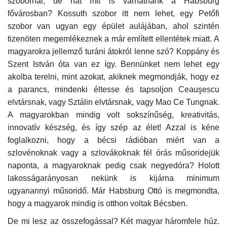
szobornál, de hát mit is várhatnánk a Habsburg
fővárosban? Kossuth szobor itt nem lehet, egy Petőfi
szobor van ugyan egy épület aulájában, ahol szintén
tizenöten megemlékeznek a már említett ellentétek miatt. A
magyarokra jellemző turáni átokról lenne szó? Koppány és
Szent István óta van ez így. Bennünket nem lehet egy
akolba terelni, mint azokat, akiknek megmondják, hogy ez
a parancs, mindenki éltesse és tapsoljon Ceauşescu
elvtársnak, vagy Sztálin elvtársnak, vagy Mao Ce Tungnak.
A magyarokban mindig volt sokszínűség, kreativitás,
innovatív készség, és így szép az élet! Azzal is kéne
foglalkozni, hogy a bécsi rádióban miért van a
szlovénoknak vagy a szlovákoknak fél órás műsoridejük
naponta, a magyaroknak pedig csak negyedóra? Holott
lakosságarányosan nekünk is kijárna minimum
ugyanannyi műsoridő. Már Habsburg Ottó is megmondta,
hogy a magyarok mindig is otthon voltak Bécsben.
De mi lesz az összefogással? Két magyar háromfele húz.