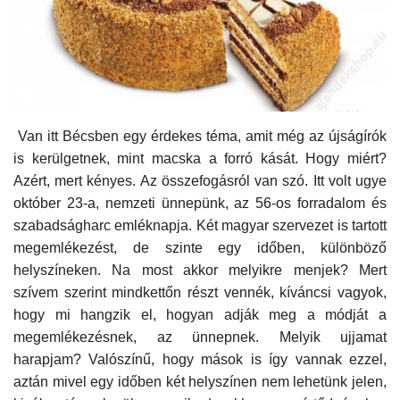
Kultúra
Történelem
Egészség
Van itt Bécsben egy érdekes téma, amit még az újságírók
is kerülgetnek, mint macska a forró kását. Hogy miért?
Gazdaság
Azért, mert kényes. Az összefogásról van szó. Itt volt ugye
október 23-a, nemzeti ünnepünk, az 56-os forradalom és
Művészet
szabadságharc emléknapja. Két magyar szervezet is tartott
megemlékezést, de szinte egy időben, különböző
Sport
helyszíneken. Na most akkor melyikre menjek? Mert
szívem szerint mindkettőn részt vennék, kíváncsi vagyok,
Sajtó
hogy mi hangzik el, hogyan adják meg a módját a
megemlékezésnek, az ünnepnek. Melyik ujjamat
Rendezvény
harapjam? Valószínű, hogy mások is így vannak ezzel,
aztán mivel egy időben két helyszínen nem lehetünk jelen,
Humor