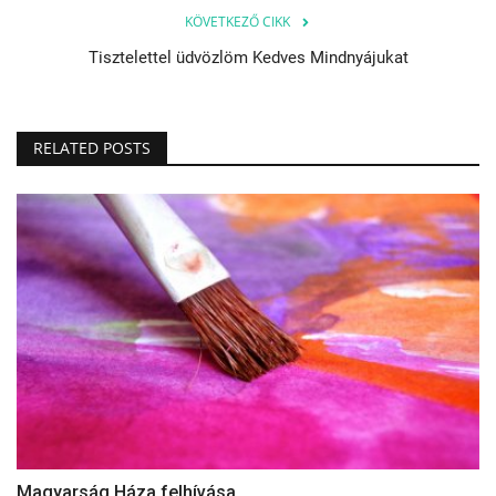
KÖVETKEZŐ CIKK
Tisztelettel üdvözlöm Kedves Mindnyájukat
RELATED POSTS
Magyarság Háza felhívása