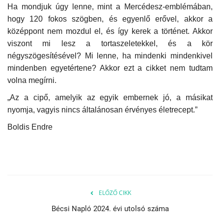
Ha mondjuk úgy lenne, mint a Mercédesz-emblémában,
hogy 120 fokos szögben, és egyenlő erővel, akkor a
középpont nem mozdul el, és így kerek a történet. Akkor
viszont mi lesz a tortaszeletekkel, és a kör
négyszögesítésével? Mi lenne, ha mindenki mindenkivel
mindenben egyetértene? Akkor ezt a cikket nem tudtam
volna megírni.
„
Az a cipő, amelyik az egyik embernek jó, a másikat
nyomja, vagyis nincs általánosan érvényes életrecept.”
Boldis Endre
ELŐZŐ CIKK
Bécsi Napló 2024. évi utolsó száma