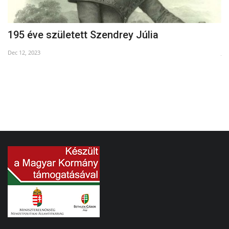
“?
195 éve született Szendrey Júlia
O
Dec 12, 2023
Ja