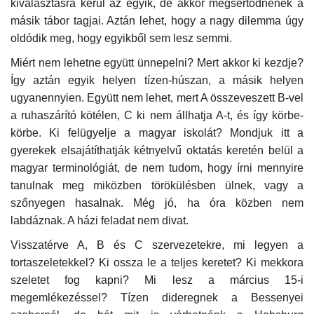
kiválasztásra kerül az egyik, de akkor megsértődnének a
másik tábor tagjai. Aztán lehet, hogy a nagy dilemma úgy
Napló postája
oldódik meg, hogy egyikből sem lesz semmi.
Miért nem lehetne együtt ünnepelni? Mert akkor ki kezdje?
Galéria
Így aztán egyik helyen tízen-húszan, a másik helyen
ugyanennyien. Együtt nem lehet, mert A összeveszett B-vel
Újság Archívum
a ruhaszárító kötélen, C ki nem állhatja A-t, és így körbe-
körbe. Ki felügyelje a magyar iskolát? Mondjuk itt a
Emlékezzünk †
gyerekek elsajátíthatják kétnyelvű oktatás keretén belül a
magyar terminológiát, de nem tudom, hogy írni mennyire
Nyelv
tanulnak meg miközben törökülésben ülnek, vagy a
Magyar
Deutsch
English
szőnyegen hasalnak. Még jó, ha óra közben nem
labdáznak. A házi feladat nem divat.
Visszatérve A, B és C szervezetekre, mi legyen a
tortaszeletekkel? Ki ossza le a teljes keretet? Ki mekkora
szeletet fog kapni? Mi lesz a március 15-i
megemlékezéssel? Tízen dideregnek a Bessenyei