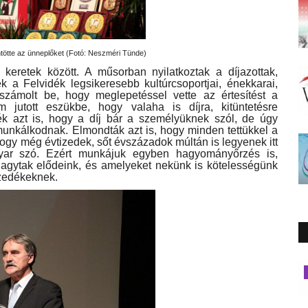
ntötte az ünneplőket (Fotó: Neszméri Tünde)
 keretek között. A műsorban nyilatkoztak a díjazottak,
tek a Felvidék legsikeresebb kultúrcsoportjai, énekkarai,
 számolt be, hogy meglepetéssel vette az értesítést a
m jutott eszükbe, hogy valaha is díjra, kitüntetésre
ék azt is, hogy a díj bár a személyüknek szól, de úgy
unkálkodnak. Elmondták azt is, hogy minden tettükkel a
 hogy még évtizedek, sőt évszázadok múltán is legyenek itt
ar szó. Ezért munkájuk egyben hagyományőrzés is,
agytak elődeink, és amelyeket nekünk is kötelességünk
zedékeknek.
Társadalom