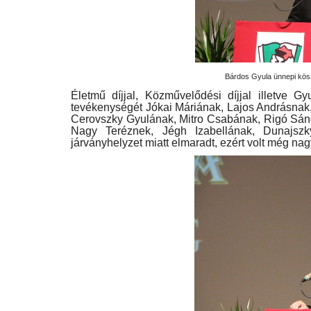
Bárdos Gyula ünnepi kös
Életmű díjjal, Közművelődési díjjal illetve Gy
tevékenységét Jókai Máriának, Lajos Andrásnak,
Emlékezzünk az emlékezésre!
Cerovszky Gyulának, Mitro Csabának, Rigó Sán
Nagy Teréznek, Jégh Izabellának, Dunajszk
Oct 25, 2021
járványhelyzet miatt elmaradt, ezért volt még 