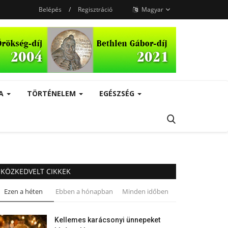
Belépés
/
Regisztráció
Magyar
RA
TÖRTÉNELEM
EGÉSZSÉG
KÖZKEDVELT CIKKEK
Ezen a héten
Ebben a hónapban
Minden időben
Kellemes karácsonyi ünnepeket