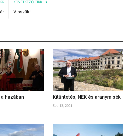
KK
KÖVETKEZŐ CIKK
ár
Visszük!
 a hazában
Kitüntetés, NEK és aranymisék
Sep 13, 2021