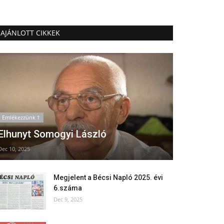
AJÁNLOTT CIKKEK
Emlékezzünk †
Elhunyt Somogyi László
Dec 10, 2025
Megjelent a Bécsi Napló 2025. évi
6.száma
Dec 9, 2025