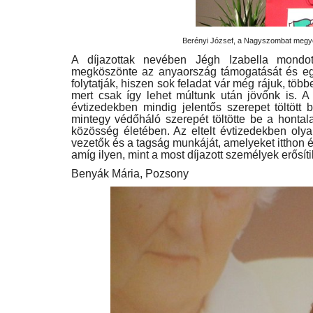
Berényi József, a Nagyszombat megye
A díjazottak nevében Jégh Izabella mondott
megköszönte az anyaország támogatását és egy
folytatják, hiszen sok feladat vár még rájuk, tö
mert csak így lehet múltunk után jövőnk is. 
évtizedekben mindig jelentős szerepet töltött
mintegy védőháló szerepét töltötte be a hontala
közösség életében. Az eltelt évtizedekben olyan
vezetők és a tagság munkáját, amelyeket itthon 
amíg ilyen, mint a most díjazott személyek erősítik
Benyák Mária, Pozsony