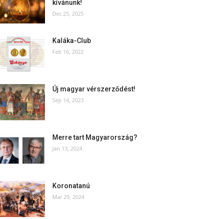
kívánunk!
Dec 25, 2025
Kaláka-Club
Feb 16, 2022
Új magyar vérszerződést!
Sep 14, 2023
Merre tart Magyarország?
Jan 13, 2024
Koronatanú
Mar 29, 2024