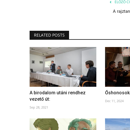
ELŐZŐ CI
A rajztan
RELATED POSTS
A birodalom utáni rendhez
Őshonosok
vezető út:
Dec 11, 2024
Sep 28, 2021