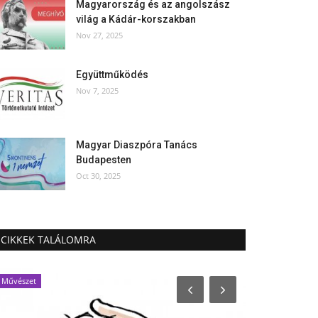
Magyarország és az angolszász
világ a Kádár-korszakban
Nov 27, 2025
Együttműködés
Nov 7, 2025
Magyar Diaszpóra Tanács
Budapesten
Oct 30, 2025
CIKKEK TALÁLOMRA
Művészet
Rendezvény