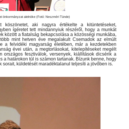
i önkormányzat alelnöke (Fotó: Neszméri Tünde)
 köszönetet, aki nagyra értékelte a kitüntetéseket,
ben ígéretet tett mindannyiuk részéről, hogy a munkát
bbek között a fiatalság bekapcsolása a közösségi munkába,
A több mint hetven éve megalakult Csemadok az elmúlt
 be a felvidéki magyarság életében, már a kezdetekben
nság évei után, a megtorlásokat, kitelepítéseket megélt
 országos fesztiválok, versenyek, kiállítások dicsérik a
és a határokon túl is számon tartanak. Bízunk benne, hogy
 sorait, küldetését maradéktalanul teljesíti a jövőben is.