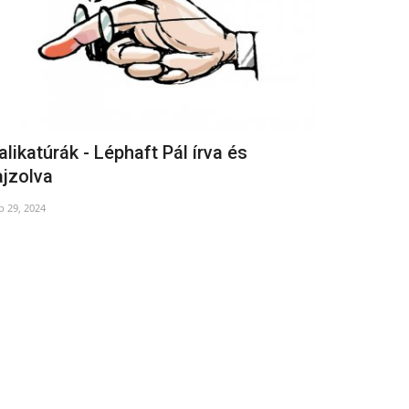
alikatúrák - Léphaft Pál írva és
Versbarát
ajzolva
Mar 29, 2025
b 29, 2024