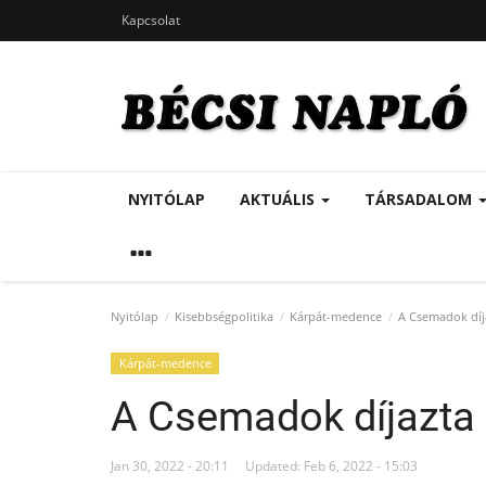
Kapcsolat
NYITÓLAP
AKTUÁLIS
TÁRSADALOM
Nyitólap
Kisebbségpolitika
Kárpát-medence
A Csemadok díja
Kárpát-medence
A Csemadok díjazta l
Jan 30, 2022 - 20:11
Updated: Feb 6, 2022 - 15:03