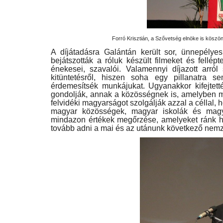
Forró Krisztián, a Szővetség elnöke is köszö
A díjátadásra Galántán került sor, ünnepélyes
bejátszották a róluk készült filmeket és fellép
énekesei, szavalói. Valamennyi díjazott arról
kitüntetésről, hiszen soha egy pillanatra se
érdemesítsék munkájukat. Ugyanakkor kifejtett
gondolják, annak a közösségnek is, amelyben m
felvidéki magyarságot szolgálják azzal a céllal,
magyar közösségek, magyar iskolák és magy
mindazon értékek megőrzése, amelyeket ránk h
tovább adni a mai és az utánunk következő nem
Európa