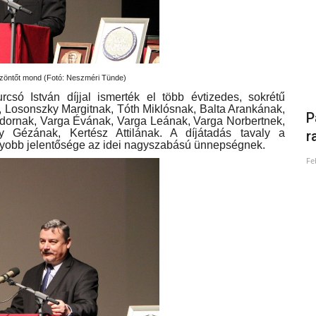
zöntőt mond (Fotó: Neszméri Tünde)
urcsó István díjjal ismerték el több évtizedes, sokrétű
 Losonszky Margitnak, Tóth Miklósnak, Balta Arankának,
Kellemes karácsonyi ünnepeket
P
dornak, Varga Évának, Varga Leának, Varga Norbertnek,
y Gézának, Kertész Attilának. A díjátadás tavaly a
kívánunk!
r
nagyobb jelentősége az idei nagyszabású ünnepségnek.
Dec 25, 2025
Fe