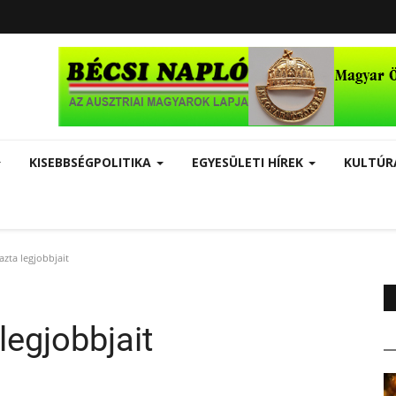
KISEBBSÉGPOLITIKA
EGYESÜLETI HÍREK
KULTÚ
zta legjobbjait
egjobbjait