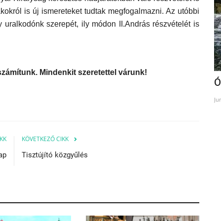
okról is új ismereteket tudtak megfogalmazni. Az utóbbi
uralkodónk szerepét, ily módon II.András részvételét is
zámítunk. Mindenkit szeretettel várunk!
Emlékezzünk az emlékezésre!
Ó
Oct 25, 2021
Ju
KK
KÖVETKEZŐ CIKK
ap
Tisztújító közgyűlés