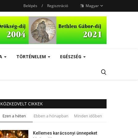
Belépés
/
Regisztráció
Magyar
RA
TÖRTÉNELEM
EGÉSZSÉG
KÖZKEDVELT CIKKEK
Ezen a héten
Ebben a hónapban
Minden időben
Kellemes karácsonyi ünnepeket