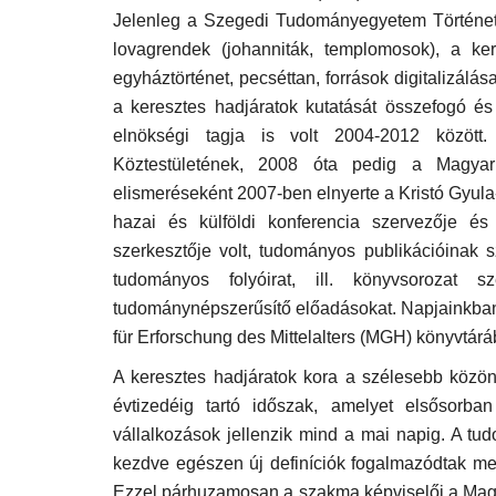
Jelenleg a Szegedi Tudományegyetem Történeti 
lovagrendek (johanniták, templomosok), a ker
egyháztörténet, pecséttan, források digitalizálá
a keresztes hadjáratok kutatását összefogó é
elnökségi tagja is volt 2004-2012 közöt
Köztestületének, 2008 óta pedig a Magyar
elismeréseként 2007-ben elnyerte a Kristó Gyula
hazai és külföldi konferencia szervezője és e
szerkesztője volt, tudományos publikációinak
tudományos folyóirat, ill. könyvsorozat s
tudománynépszerűsítő előadásokat. Napjainkban k
für Erforschung des Mittelalters (MGH) könyvtárá
A keresztes hadjáratok kora a szélesebb közö
évtizedéig tartó időszak, amelyet elsősorba
vállalkozások jellenzik mind a mai napig. A tu
Tanulmány
kezdve egészen új definíciók fogalmazódtak me
Ezzel párhuzamosan a szakma képviselői a Magya