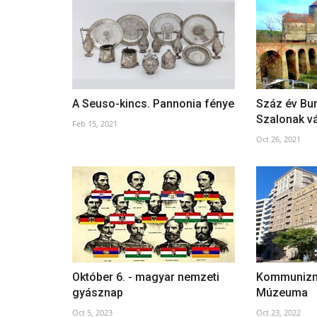
A Seuso-kincs. Pannonia fénye
Száz év Bur
Szalonak v
Feb 15, 2021
Oct 26, 2021
Október 6. - magyar nemzeti
Kommunizm
gyásznap
Múzeuma
Oct 5, 2023
Oct 23, 2022