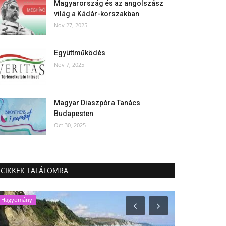
Magyarország és az angolszász
világ a Kádár-korszakban
Nov 27, 2025
Együttműködés
Nov 7, 2025
Magyar Diaszpóra Tanács
Budapesten
Oct 30, 2025
CIKKEK TALÁLOMRA
Hagyomány
Egészség