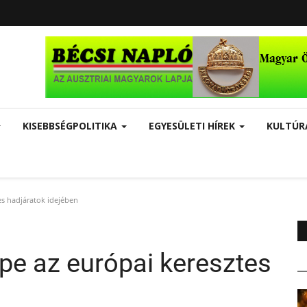
KISEBBSÉGPOLITIKA
EGYESÜLETI HÍREK
KULTÚ
es hadjáratok idejében
e az európai keresztes