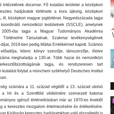
Intézetének docense. Fő kutatási területei a középkori
esztes hadjáratok története a kora újkorig, középkori
sa, ill. középkori magyar jogtörténet. Negyedszázada tagja
s koordináló nemzetközi testületnek (SSCLE), amelynek
t. 2005-óta tagja a Magyar Tudományos Akadémia
 Történelmi Társulatnak. Szakmai tevékenységének
-díjat, 2019-ben pedig Máltai Emlékérmet kapott. Számos
lőadója, kilenc könyv szerzője, társszerzője, illetve
 száma meghaladja a 130-at. Több hazai és nemzetközi
zerkesztőbizottságának tagja, és rendszeresen tart
utatást folytat a müncheni székhelyű Deutsches Institut
ban.
nség számára a 11. század végétől a 13. század utolsó
n a hit és a Szentföld védelmére szervezett katonai
dományos igényű történetírásban már az 1970-es évektől
Európa
g a keresztes mozgalom értelmezésére és értékelésére.
r Királyság keresztes hadjáratokban való részvételét is