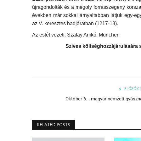
újragondolták és a mégoly forrásszegény korszak
években már sokkal árnyaltabban látjuk egy-egy 
az V. keresztes hadjáratban (1217-18).
Az estét vezeti: Szalay Anikó, München
Szíves költséghozzájárulására s
Kepler, az ég és a csillagok
megszállottja
Aug 3, 2023
ELŐZŐ CI
Október 6. - magyar nemzeti gyászn
RELATED POSTS