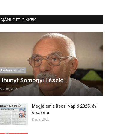
AJÁNLOTT CIKKEK
Emlékezzünk †
Elhunyt Somogyi László
Dec 10, 2025
Megjelent a Bécsi Napló 2025. évi
6.száma
Dec 9, 2025