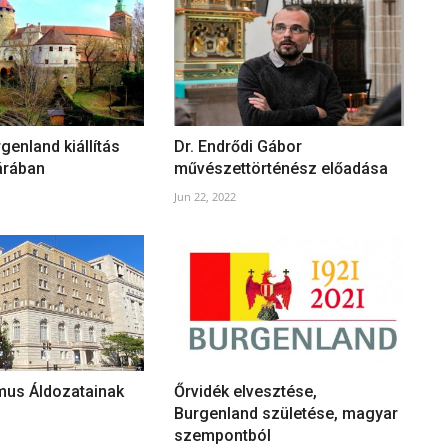
genland kiállítás
Dr. Endrődi Gábor
árában
művészettörténész előadása
Jun 22, 2022
us Áldozatainak
Őrvidék elvesztése,
Burgenland születése, magyar
szempontból