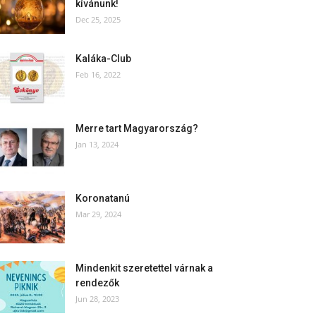
kívánunk!
Dec 25, 2025
Kaláka-Club
Feb 16, 2022
Merre tart Magyarország?
Jan 13, 2024
Koronatanú
Mar 29, 2024
Mindenkit szeretettel várnak a
rendezők
Jun 28, 2023