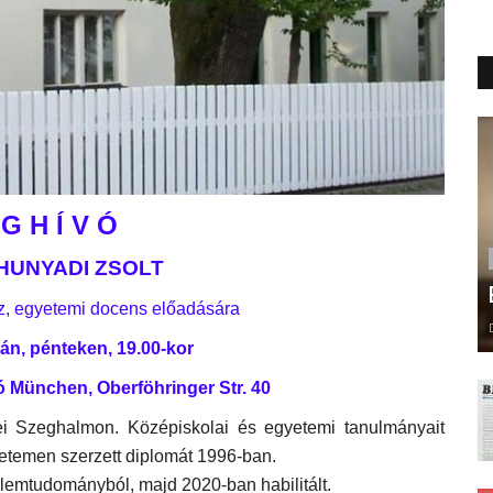
G H Í V Ó
. HUNYADI ZSOLT
z, egyetemi docens előadására
-án, pénteken, 19.00-kor
ó München, Oberföhringer Str. 40
i Szeghalmon. Középiskolai és egyetemi tanulmányait
etemen szerzett diplomát 1996-ban.
elemtudományból, majd 2020-ban habilitált.