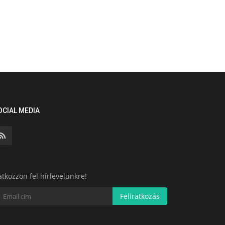
OCIAL MEDIA
atkozzon fel hírlevelünkre!
Feliratkozás