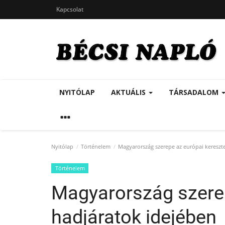
Kapcsolat
NYITÓLAP
AKTUÁLIS
TÁRSADALOM
Nyitólap
Történelem
Magyarország szerepe az európai kereszt
Történelem
Magyarország szerep
hadjáratok idejében