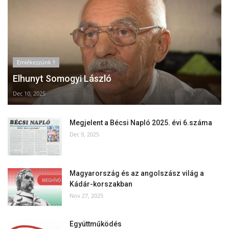
Emlékezzünk †
Elhunyt Somogyi László
Dec 10, 2025
Megjelent a Bécsi Napló 2025. évi 6.száma
Dec 9, 2025
Magyarország és az angolszász világ a
Kádár-korszakban
Nov 27, 2025
Együttműködés