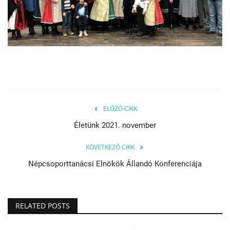
Napló postája
Galéria
Újság Archívum
Emlékezzünk †
ELŐZŐ CIKK
Életünk 2021. november
Nyelv
KÖVETKEZŐ CIKK
Magyar
Deutsch
English
Népcsoporttanácsi Elnökök Állandó Konferenciája
RELATED POSTS