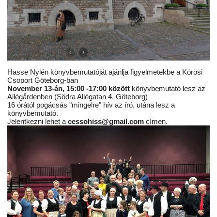
Kultúra
Történelem
Egészség
Hasse Nylén könyvbemutatóját ajánlja figyelmetekbe a Körösi
Csoport Göteborg-ban
November 13-án, 15:00 -17:00 között
könyvbemutató lesz az
Gazdaság
Allégårdenben (Södra Allégatan 4, Göteborg)
16 órától pogácsás "mingelre" hív az író, utána lesz a
könyvbemutató.
Művészet
Jelentkezni lehet a
cessohiss@gmail.com
címen.
Sport
Sajtó
Rendezvény
Humor