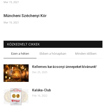
Mar 19, 2021
Müncheni Széchenyi Kör
Mar 19, 2021
KÖZKEDVELT CIKKEK
Ezen a héten
Ebben a hónapban
Minden időben
Kellemes karácsonyi ünnepeket kívánunk!
Dec 25, 2025
Kaláka-Club
Feb 16, 2022