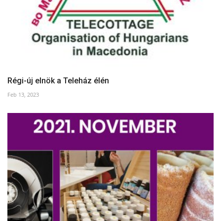
Régi-új elnök a Teleház élén
Feb 13, 2023