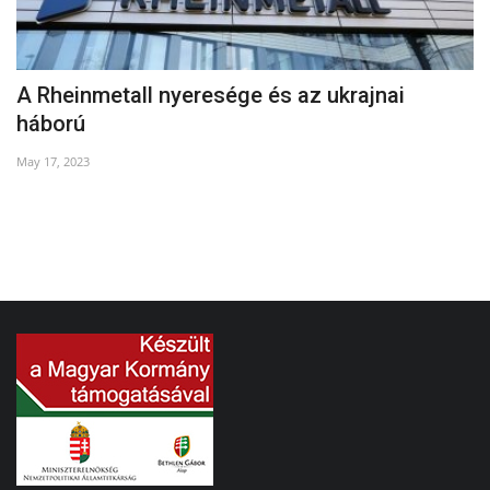
A Rheinmetall nyeresége és az ukrajnai
K
háború
Ma
May 17, 2023