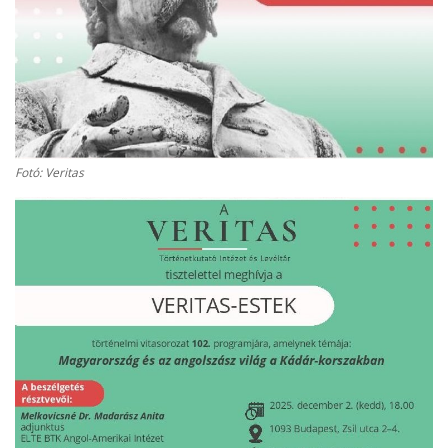
Kultúra
Történelem
Egészség
Fotó: Veritas
Gazdaság
Művészet
Sport
Sajtó
Rendezvény
Humor