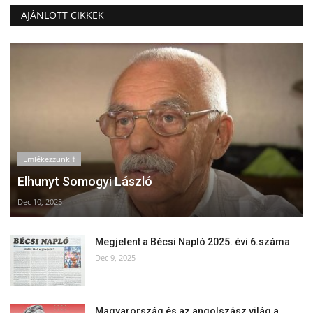
AJÁNLOTT CIKKEK
Emlékezzünk †
Elhunyt Somogyi László
Dec 10, 2025
Megjelent a Bécsi Napló 2025. évi 6.száma
Dec 9, 2025
Magyarország és az angolszász világ a