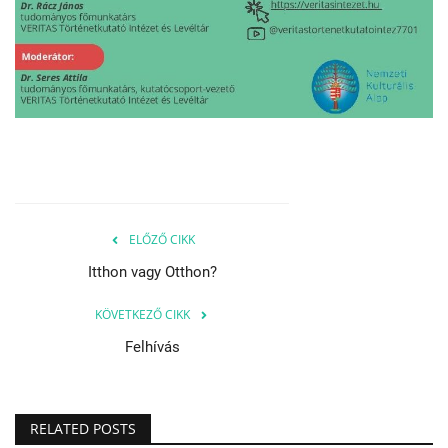
Napló postája
Galéria
Újság Archívum
Emlékezzünk †
ELŐZŐ CIKK
Nyelv
Itthon vagy Otthon?
Magyar
Deutsch
English
KÖVETKEZŐ CIKK
Felhívás
RELATED POSTS