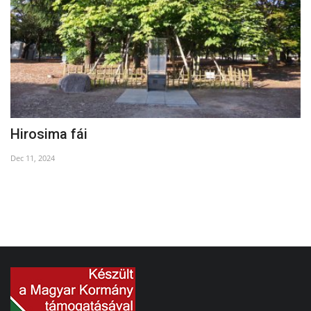
Hirosima fái
„
Dec 11, 2024
Oc