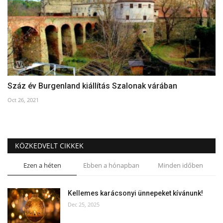
Száz év Burgenland kiállítás Szalonak várában
Oct 26, 2021
KÖZKEDVELT CIKKEK
Ezen a héten
Ebben a hónapban
Minden időben
Kellemes karácsonyi ünnepeket kívánunk!
Dec 25, 2025