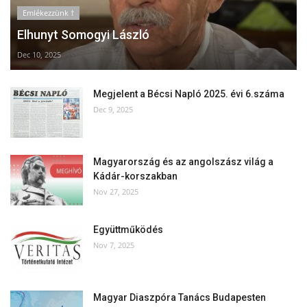
Emlékezzünk †
Elhunyt Somogyi László
Dec 10, 2025
Megjelent a Bécsi Napló 2025. évi 6.száma
Dec 9, 2025
Magyarország és az angolszász világ a
Kádár-korszakban
Nov 27, 2025
Együttműködés
Nov 7, 2025
Magyar Diaszpóra Tanács Budapesten