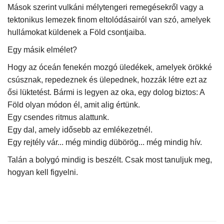
Mások szerint vulkáni mélytengeri remegésekről vagy a
tektonikus lemezek finom eltolódásairól van szó, amelyek
Napló postája
hullámokat küldenek a Föld csontjaiba.
Galéria
Egy másik elmélet?
Hogy az óceán fenekén mozgó üledékek, amelyek örökké
Újság Archívum
csúsznak, repedeznek és ülepednek, hozzák létre ezt az
ősi lüktetést. Bármi is legyen az oka, egy dolog biztos: A
Emlékezzünk †
Föld olyan módon él, amit alig értünk.
Egy csendes ritmus alattunk.
Nyelv
Egy dal, amely idősebb az emlékezetnél.
Egy rejtély vár... még mindig dübörög... még mindig hív.
Magyar
Deutsch
English
Talán a bolygó mindig is beszélt. Csak most tanuljuk meg,
hogyan kell figyelni.