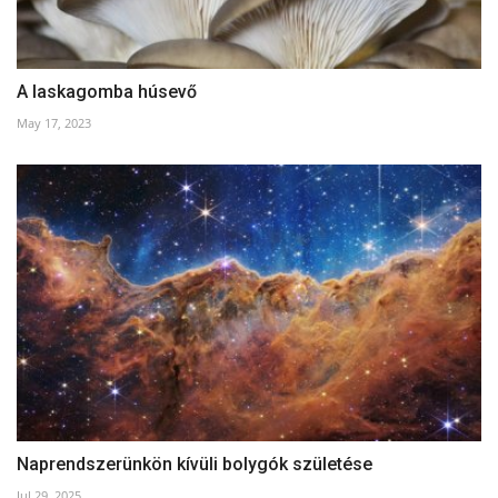
A laskagomba húsevő
May 17, 2023
Naprendszerünkön kívüli bolygók születése
Jul 29, 2025