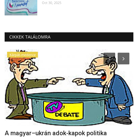
Oct 30, 2025
CIKKEK TALÁLOMRA
Kárpát-medence
A magyar–ukrán adok-kapok politika
R