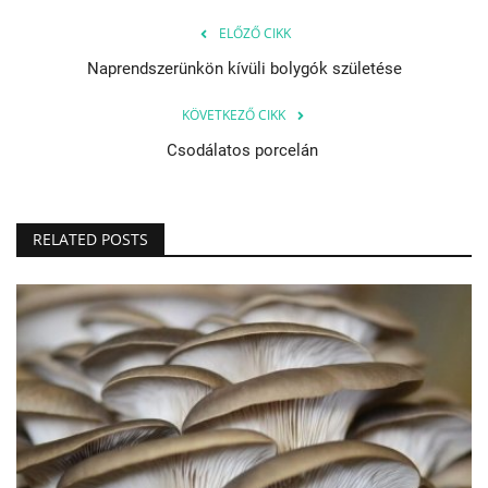
ELŐZŐ CIKK
Naprendszerünkön kívüli bolygók születése
KÖVETKEZŐ CIKK
Csodálatos porcelán
RELATED POSTS