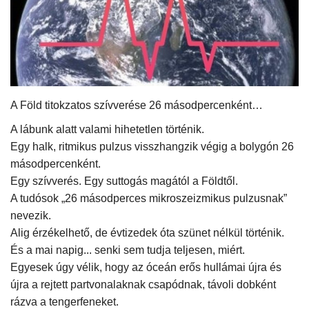
Kultúra
Történelem
Egészség
A Föld titokzatos szívverése 26 másodpercenként…
Gazdaság
A lábunk alatt valami hihetetlen történik.
Egy halk, ritmikus pulzus visszhangzik végig a bolygón 26
Művészet
másodpercenként.
Egy szívverés. Egy suttogás magától a Földtől.
A tudósok „26 másodperces mikroszeizmikus pulzusnak”
Sport
nevezik.
Alig érzékelhető, de évtizedek óta szünet nélkül történik.
Sajtó
És a mai napig... senki sem tudja teljesen, miért.
Egyesek úgy vélik, hogy az óceán erős hullámai újra és
Rendezvény
újra a rejtett partvonalaknak csapódnak, távoli dobként
rázva a tengerfeneket.
Humor