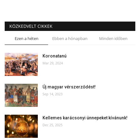
KÖZKEDVELT CIKKEK
Ezen a héten
Ebben a hónapban
Minden időben
Koronatanú
Mar 29, 2024
Új magyar vérszerződést!
Sep 14, 2023
Kellemes karácsonyi ünnepeket kívánunk!
Dec 25, 2025