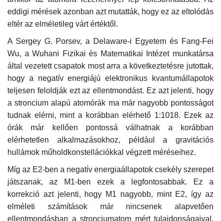
eddigi mérések azonban azt mutatták, hogy ez az eltolódás
Napló postája
eltér az elméletileg várt értéktől.
A Sergey G. Porsev, a Delaware-i Egyetem és Fang-Fei
Galéria
Wu, a Wuhani Fizikai és Matematikai Intézet munkatársa
által vezetett csapatok most arra a következtetésre jutottak,
Újság Archívum
hogy a negatív energiájú elektronikus kvantumállapotok
teljesen feloldják ezt az ellentmondást. Ez azt jelenti, hogy
Emlékezzünk †
a stroncium alapú atomórák ma már nagyobb pontosságot
tudnak elérni, mint a korábban elérhető 1:1018. Ezek az
Nyelv
órák már kellően pontossá válhatnak a korábban
elérhetetlen alkalmazásokhoz, például a gravitációs
Magyar
Deutsch
English
hullámok műholdkonstellációkkal végzett méréseihez.
Míg az E2-ben a negatív energiaállapotok csekély szerepet
játszanak, az M1-ben ezek a legfontosabbak. Ez a
korrekció azt jelenti, hogy M1 nagyobb, mint E2, így az
elméleti számítások már nincsenek alapvetően
ellentmondásban a stronciumatom mért tulajdonságaival.