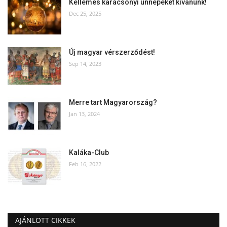
Kellemes karácsonyi ünnepeket kívánunk!
Dec 25, 2025
Új magyar vérszerződést!
Sep 14, 2023
Merre tart Magyarország?
Jan 13, 2024
Kaláka-Club
Feb 16, 2022
AJÁNLOTT CIKKEK