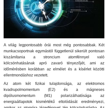
Kultúra
Történelem
Egészség
Gazdaság
A világ legpontosabb órái most még pontosabbak. Két
munkacsoportnak egymástól függetlenül sikerült pontosan
kiszámítania a stroncium atomfénnyel való
Művészet
kölcsönhatásának apró zavaró tényezőjét, ami az
időmérésben korábban az elmélet és a kísérlet közötti
Sport
ellentmondáshoz vezetett.
Sajtó
Az atom két fizikai tulajdonsága, az elektromos
kvadrupolmomentum (E2) és a mágneses
Rendezvény
dipólusmomentum (M1) polarizálhatósága az
energiaállapotok kismértékű eltolódását eredményezi,
Humor
amikor az atomóra lézerfénnyel lép kölcsönhatásba. Az