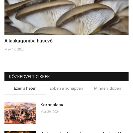
A laskagomba húsevő
May 17, 2023
KÖZKEDVELT CIKKEK
Ezen a héten
Ebben a hónapban
Minden időben
Koronatanú
Mar 29, 2024