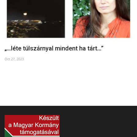
„…léte túlszárnyal mindent ha tárt…”
A
Oct 27, 2023
De