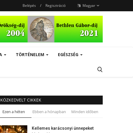
Belépés
/
Regisztráció
Magyar
RA
TÖRTÉNELEM
EGÉSZSÉG
KÖZKEDVELT CIKKEK
Ezen a héten
Ebben a hónapban
Minden időben
Kellemes karácsonyi ünnepeket