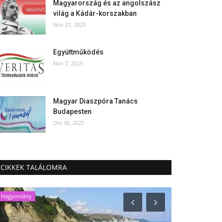
Magyarország és az angolszász
világ a Kádár-korszakban
Nov 27, 2025
Együttműködés
Nov 7, 2025
Magyar Diaszpóra Tanács
Budapesten
Oct 30, 2025
CIKKEK TALÁLOMRA
Hagyomány
Aktuális