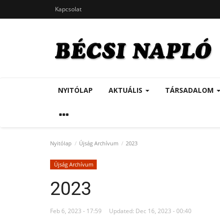
Kapcsolat
NYITÓLAP
AKTUÁLIS
TÁRSADALOM
Nyitólap
Újság Archívum
2023
Újság Archívum
2023
Feb 6, 2023 - 17:59
Updated: Dec 16, 2023 - 00:40