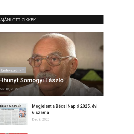
AJÁNLOTT CIKKEK
Emlékezzünk †
Elhunyt Somogyi László
Dec 10, 2025
Megjelent a Bécsi Napló 2025. évi
6.száma
Dec 9, 2025