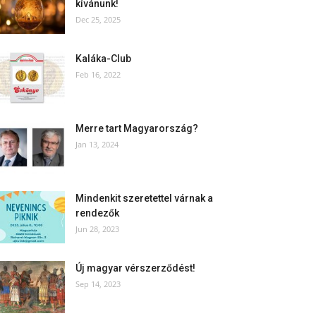
kívánunk!
Dec 25, 2025
Kaláka-Club
Feb 16, 2022
Merre tart Magyarország?
Jan 13, 2024
Mindenkit szeretettel várnak a
rendezők
Jun 28, 2023
Új magyar vérszerződést!
Sep 14, 2023