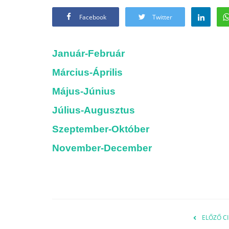
Facebook
Twitter
Január-Február
Március-Április
Május-Június
Július-Augusztus
Szeptember-Október
November-December
ELŐZŐ CI