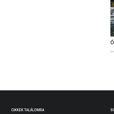
Kommunizmus Áldozatainak Múzeuma
Ó
Oct 23, 2022
Ju
CIKKEK TALÁLOMRA
S