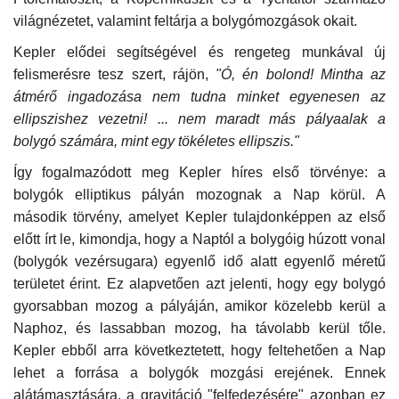
világnézetet, valamint feltárja a bolygómozgások okait.
Kepler elődei segítségével és rengeteg munkával új
felismerésre tesz szert, rájön,
"Ó, én bolond! Mintha az
átmérő ingadozása nem tudna minket egyenesen az
ellipszishez vezetni! ... nem maradt más pályaalak a
bolygó számára, mint egy tökéletes ellipszis."
Így fogalmazódott meg Kepler híres első törvénye: a
bolygók elliptikus pályán mozognak a Nap körül. A
második törvény, amelyet Kepler tulajdonképpen az első
előtt írt le, kimondja, hogy a Naptól a bolygóig húzott vonal
(bolygók vezérsugara) egyenlő idő alatt egyenlő méretű
területet érint. Ez alapvetően azt jelenti, hogy egy bolygó
gyorsabban mozog a pályáján, amikor közelebb kerül a
Naphoz, és lassabban mozog, ha távolabb kerül tőle.
Kepler ebből arra következtetett, hogy feltehetően a Nap
lehet a forrása a bolygók mozgási erejének. Ennek
alátámasztására, a gravitáció "felfedezésére" azonban ez