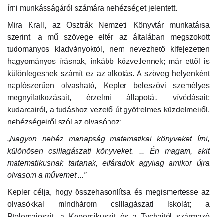
írni munkásságáról számára nehézséget jelentett.
Mira Krall, az Osztrák Nemzeti Könyvtár munkatársa
szerint, a mű szövege eltér az általában megszokott
tudományos kiadványoktól, nem nevezhető kifejezetten
hagyományos írásnak, inkább közvetlennek; már ettől is
különlegesnek számít ez az alkotás. A szöveg helyenként
naplószerűen olvasható, Kepler beleszövi személyes
megnyilatkozásait, érzelmi állapotát, vívódásait;
kudarcairól, a tudáshoz vezető út gyötrelmes küzdelmeiről,
nehézségeiről szól az olvasóhoz:
„
Nagyon nehéz manapság matematikai könyveket írni,
különösen csillagászati ​​könyveket. ... Én magam, akit
matematikusnak tartanak, elfáradok agyilag amikor újra
olvasom a művemet ...”
Kepler célja, hogy összehasonlítsa és megismertesse az
olvasókkal mindhárom csillagászati ​​iskolát; a
Ptolemaioszit, a Kopernikuszit és a Tychaitól származó