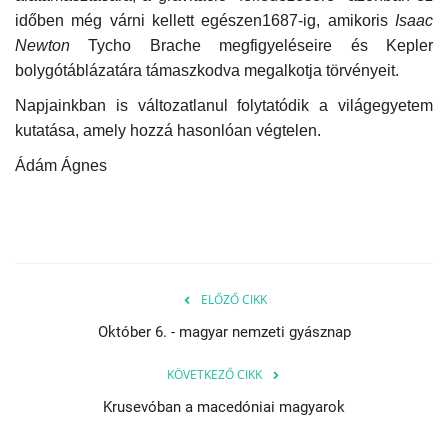
időben még várni kellett egészen1687-ig, amikoris
Isaac
Newton
Tycho Brache megfigyeléseire és Kepler
bolygótáblázatára támaszkodva megalkotja törvényeit.
Napjainkban is változatlanul folytatódik a világegyetem
kutatása, amely hozzá hasonlóan végtelen.
Ádám Ágnes
ELŐZŐ CIKK
Október 6. - magyar nemzeti gyásznap
KÖVETKEZŐ CIKK
Krusevóban a macedóniai magyarok