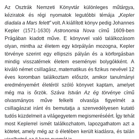
Az Osztrák Nemzeti Könyvtár különleges műtárgya,
Napló postája
kéziratok és régi nyomatok legutóbbi témája „
Kepler
diadala a Mars felett”
volt. A kiállított könyv pedig Johannes
Galéria
Kepler
(1571-1630)
Astronomia Nova
című 1609-ben
Prágában kiadott műve. E könyvvel való találkozásom
Újság Archívum
olyan, mintha az életem egy körpályán mozogna, Kepler
törvénye szerint egy ellipszis pályán és a körforgásban
Emlékezzünk †
mindig visszatérnek életem eseményei bolygókként. A
kiváló német csillagász, matematikus és fizikus nevével 12
Nyelv
éves koromban találkoztam először, amikor tanulmányi
eredményemért életéröl szóló könyvet kaptam, amelyet
Magyar
Deutsch
English
még ma is őrzök.
Száva István
Az ég törvénye
című
olvasmányos műve felkelti olvasója figyelmét a
csillagászat iránt és bemutatja a szenvedélyesen kutató
tudós küzdelmeit a világegyetem megismeréséért. Így tehát
most Keplerrel ismét találkozhatom, lapozgathatom azt a
kötetet, amely még az ö életében került kiadásra, és talán