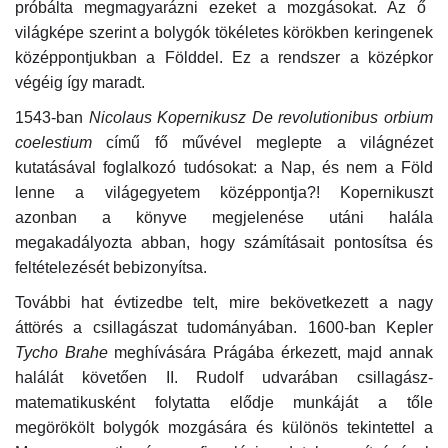
próbálta megmagyarázni ezeket a mozgásokat. Az ő
világképe szerint a bolygók tökéletes körökben keringenek
középpontjukban a Földdel. Ez a rendszer a középkor
végéig így maradt.
1543-ban
Nicolaus Kopernikusz
De revolutionibus orbium
coelestium
című fő művével meglepte a világnézet
kutatásával foglalkozó tudósokat: a Nap, és nem a Föld
lenne a világegyetem középpontja?! Kopernikuszt
azonban a könyve megjelenése utáni halála
megakadályozta abban, hogy számításait pontosítsa és
feltételezését bebizonyítsa.
További hat évtizedbe telt, mire bekövetkezett a nagy
áttörés a csillagászat tudományában. 1600-ban Kepler
Tycho Brahe
meghívására Prágába érkezett, majd annak
halálát követően II. Rudolf udvarában csillagász-
matematikusként folytatta elődje munkáját a tőle
megörökölt bolygók mozgására és különös tekintettel a