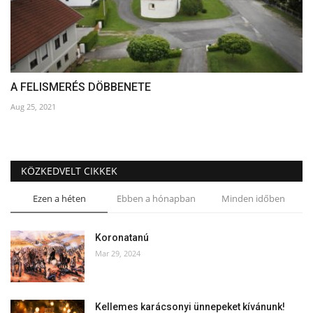
A FELISMERÉS DÖBBENETE
Aug 25, 2021
KÖZKEDVELT CIKKEK
Ezen a héten
Ebben a hónapban
Minden időben
Koronatanú
Mar 29, 2024
Kellemes karácsonyi ünnepeket kívánunk!