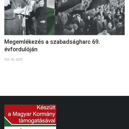
Megemlékezés a szabadságharc 69.
A
évfordulóján
Au
Oct 16, 2025