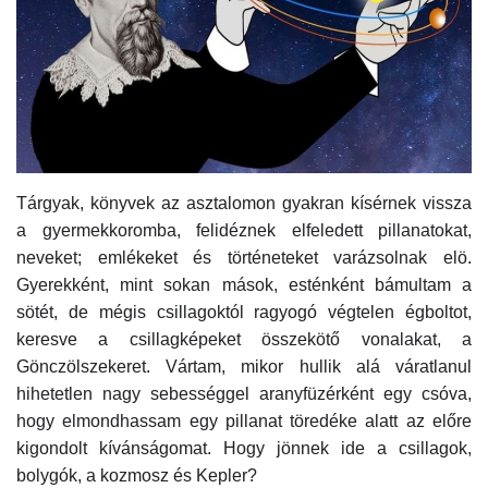
Kultúra
Történelem
Egészség
Gazdaság
Tárgyak, könyvek az asztalomon gyakran kísérnek vissza
a gyermekkoromba, felidéznek elfeledett pillanatokat,
neveket; emlékeket és történeteket varázsolnak elö.
Művészet
Gyerekként, mint sokan mások, esténként bámultam a
sötét, de mégis csillagoktól ragyogó végtelen égboltot,
Sport
keresve a csillagképeket összekötő vonalakat, a
Gönczölszekeret. Vártam, mikor hullik alá váratlanul
Sajtó
hihetetlen nagy sebességgel aranyfüzérként egy csóva,
hogy elmondhassam egy pillanat töredéke alatt az előre
Rendezvény
kigondolt kívánságomat. Hogy jönnek ide a csillagok,
bolygók, a kozmosz és Kepler?
Humor