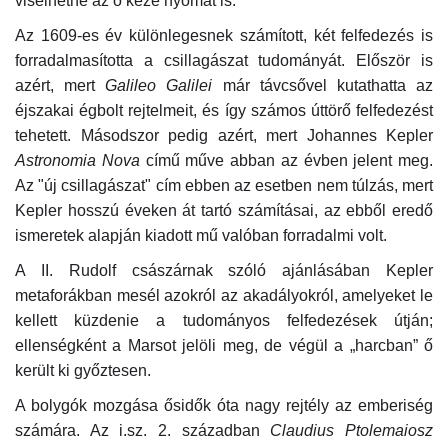
viselhetné az ö keze nyomát is.
Az 1609-es év különlegesnek számított, két felfedezés is
forradalmasította a csillagászat tudományát. Először is
azért, mert
Galileo Galilei
már távcsővel kutathatta az
éjszakai égbolt rejtelmeit, és így számos úttörő felfedezést
tehetett. Másodszor pedig azért, mert Johannes Kepler
Astronomia Nova
című műve abban az évben jelent meg.
Az "új csillagászat" cím ebben az esetben nem túlzás, mert
Kepler hosszú éveken át tartó számításai, az ebből eredő
ismeretek alapján kiadott mű valóban forradalmi volt.
A II. Rudolf császárnak szóló ajánlásában Kepler
metaforákban mesél azokról az akadályokról, amelyeket le
kellett küzdenie a tudományos felfedezések útján;
ellenségként a Marsot jelöli meg, de végül a „harcban” ő
került ki győztesen.
A bolygók mozgása ősidők óta nagy rejtély az emberiség
számára. Az i.sz. 2. században
Claudius Ptolemaiosz