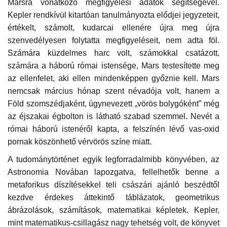
Marsra vonatkozó megfigyelési adatok segítségével.
Kepler rendkívül kitartóan tanulmányozta elődjei jegyzeteit,
értékelt, számolt, kudarcai ellenére újra meg újra
szenvedélyesen folytatta megfigyeléseit, nem adta föl.
Számára küzdelmes harc volt, számokkal csatázott,
számára a háború római istensége, Mars testesítette meg
az ellenfelet, aki ellen mindenképpen győznie kell. Mars
nemcsak március hónap szent névadója volt, hanem a
Föld szomszédjaként, úgynevezett „vörös bolygóként” még
az éjszakai égbolton is látható szabad szemmel. Nevét a
római háború istenéről kapta, a felszínén lévő vas-oxid
pornak köszönhető vérvörös színe miatt.
A tudománytörténet egyik legforradalmibb könyvében, az
Astronomia Novában lapozgatva, fellelhetők benne a
metaforikus díszítésekkel teli császári ajánló beszédtől
kezdve érdekes áttekintő táblázatok, geometrikus
ábrázolások, számítások, matematikai képletek. Kepler,
mint matematikus-csillagász nagy tehetség volt, de könyvet