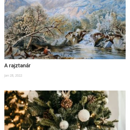
Napló postája
Galéria
Újság Archívum
Emlékezzünk †
A rajztanár
Nyelv
Jan 28, 2022
Magyar
Deutsch
English