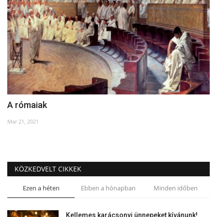
A rómaiak
Mar 21, 2021
KÖZKEDVELT CIKKEK
Ezen a héten
Ebben a hónapban
Minden időben
Kellemes karácsonyi ünnepeket kívánunk!