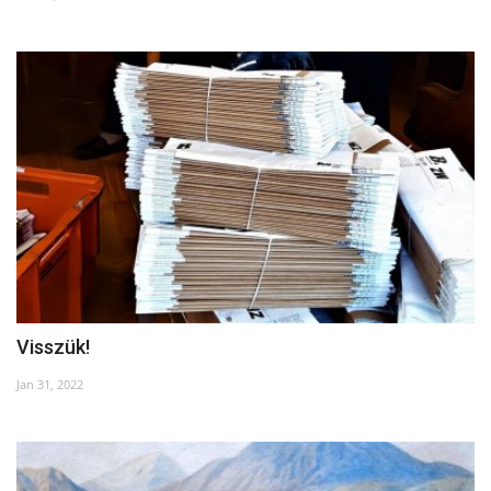
Kultúra
Történelem
Egészség
Gazdaság
Művészet
Sport
Visszük!
Sajtó
Jan 31, 2022
Rendezvény
Humor