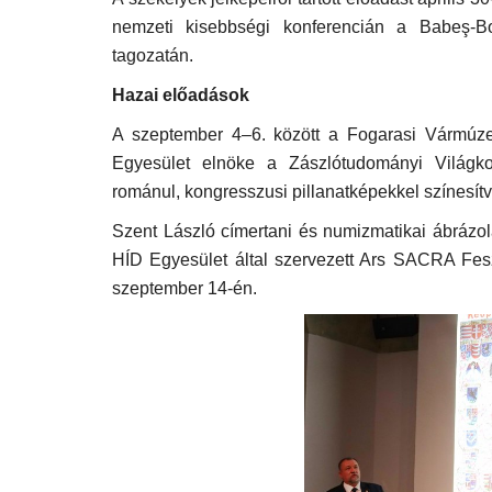
nemzeti kisebbségi konferencián a Babeş-Bo
tagozatán.
Hazai előadások
A szeptember 4–6. között a Fogarasi Vármú
Egyesület elnöke a Zászlótudományi Világko
románul, kongresszusi pillanatképekkel színesítv
Szent László címertani és numizmatikai ábrázol
HÍD Egyesület által szervezett Ars SACRA Fesz
szeptember 14-én.