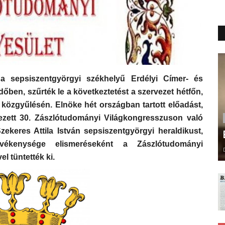
a sepsiszentgyörgyi székhelyű Erdélyi Címer- és
ben, szűrték le a következtetést a szervezet hétfőn,
 közgyűlésén. Elnöke hét országban tartott előadást,
ezett 30. Zászlótudományi Világkongresszuson való
 Szekeres Attila István sepsiszentgyörgyi heraldikust,
evékenysége elismeréseként a Zászlótudományi
 tüntették ki.