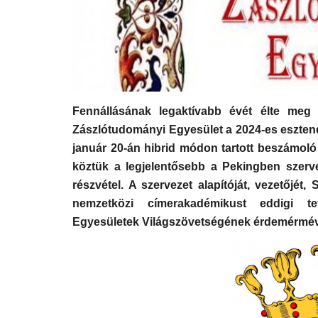
Fennállásának legaktívabb évét élte meg 
Zászlótudományi Egyesület a 2024-es esztendő
január 20-án hibrid módon tartott beszámoló
köztük a legjelentősebb a Pekingben szerv
részvétel. A szervezet alapítóját, vezetőjét,
nemzetközi címerakadémikust eddigi t
Egyesületek Világszövetségének érdemérmével