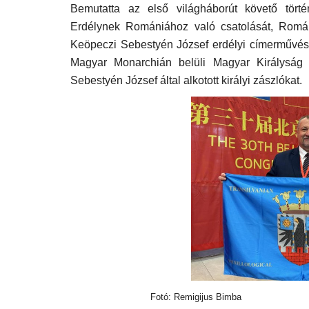
Bemutatta az első világháborút követő történ
Erdélynek Romániához való csatolását, Románi
Keöpeczi Sebestyén József erdélyi címerművész
Magyar Monarchián belüli Magyar Királyság 
Sebestyén József által alkotott királyi zászlókat.
„Vegyes felvágott”
Nov 14, 2024
Fotó: Remigijus Bimba