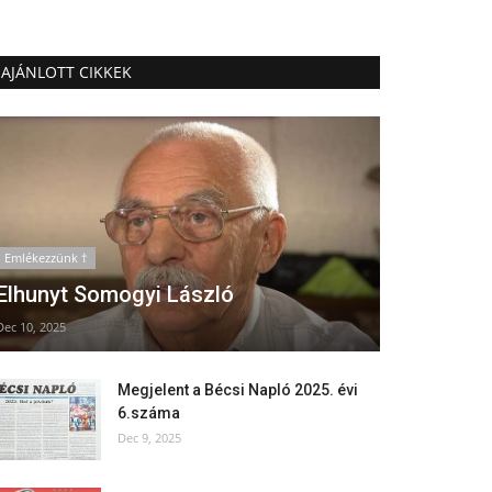
AJÁNLOTT CIKKEK
Emlékezzünk †
Elhunyt Somogyi László
Dec 10, 2025
Megjelent a Bécsi Napló 2025. évi
6.száma
Dec 9, 2025