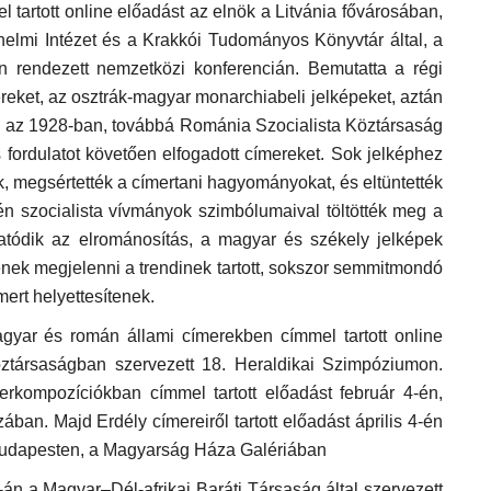
l tartott online előadást az elnök a Litvánia fővárosában,
nelmi Intézet és a Krakkói Tudományos Könyvtár által, a
 rendezett nemzetközi konferencián. Bemutatta a régi
reket, az osztrák-magyar monarchiabeli jelképeket, aztán
 az 1928-ban, továbbá Románia Szocialista Köztársaság
 fordulatot követően elfogadott címereket. Sok jelképhez
k, megsértették a címertani hagyományokat, és eltüntették
n szocialista vívmányok szimbólumaival töltötték meg a
tatódik az elrománosítás, a magyar és székely jelképek
denek megjelenni a trendinek tartott, sokszor semmitmondó
ert helyettesítenek.
gyar és román állami címerekben címmel tartott online
öztársaságban szervezett 18. Heraldikai Szimpóziumon.
rkompozíciókban címmel tartott előadást február 4-én,
n. Majd Erdély címereiről tartott előadást április 4-én
udapesten, a Magyarság Háza Galériában
30-án a Magyar–Dél-afrikai Baráti Társaság által szervezett