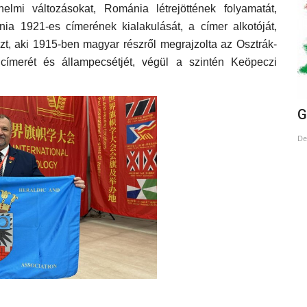
elmi változásokat, Románia létrejöttének folyamatát,
a 1921-es címerének kialakulását, a címer alkotóját,
t, aki 1915-ben magyar részről megrajzolta az Osztrák-
címerét és állampecsétjét, végül a szintén Keöpeczi
A gátak válsága
G
Dec 29, 2023
De