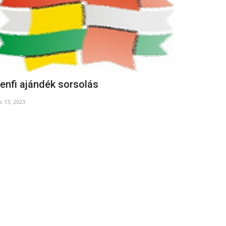
enfi ajándék sorsolás
Ferenc páp
c 13, 2023
Apr 21, 2025