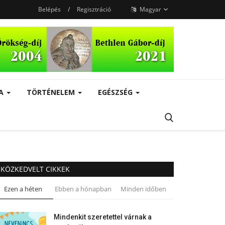
Belépés
/
Regisztráció
Magyar
RA
TÖRTÉNELEM
EGÉSZSÉG
KÖZKEDVELT CIKKEK
Ezen a héten
Ebben a hónapban
Minden időben
Mindenkit szeretettel várnak a