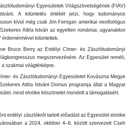
 Zászlótudományi Egyesületek Világszövetségének (FIAV)
stvánt. A kitüntetés értékét jelzi, hogy tudományos
kuson kívül még csak Jim Ferrigan amerikai vexillológus
zekeres Attila István az egyetlen romániai, ugyanakkor
 érdemérmével kitüntettek.
letve Bruce Berry az Erdélyi Címer- és Zászlótudományi
világkongresszus megszervezésére. Az Egyesület reméli,
i a szakmai világtérképre.
 Címer- és Zászlótudományi Egyesületet Kovászna Megye
zekeres Attila Istvánt Domus programja által a Magyar
let, mind elnöke köszönetet mondott a támogatásért.
 erdélyi zászlókról tartott előadást az Egyesület elnöke
városában a 2024. október 4–6. között szervezett Cseh