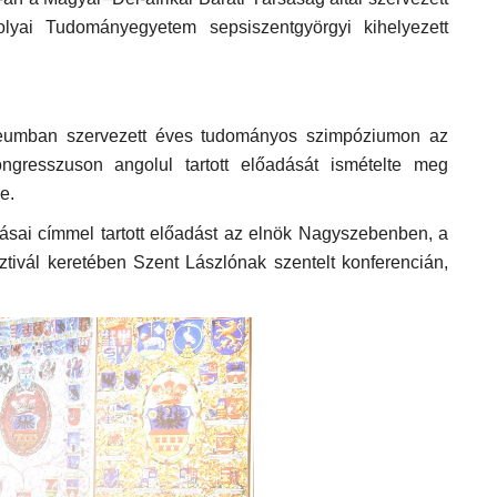
lyai Tudományegyetem sepsiszentgyörgyi kihelyezett
zeumban szervezett éves tudományos szimpóziumon az
ngresszuson angolul tartott előadását ismételte meg
e.
ásai címmel tartott előadást az elnök Nagyszebenben, a
tivál keretében Szent Lászlónak szentelt konferencián,