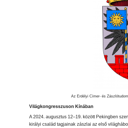
Az Erdélyi Címer- és Zászlótudományi E
Világkongresszuson Kínában
Könyvismertetés
A 2024. augusztus 12–19. között Pekingben sze
királyi család tagjainak zászlai az első világháb