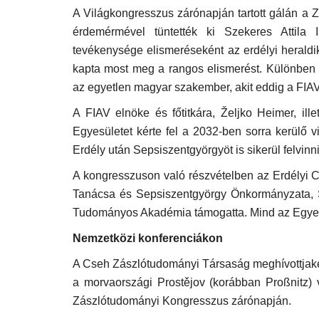
A Világkongresszus zárónapján tartott gálán a
érdemérmével tüntették ki Szekeres Attila I
tevékenysége elismeréseként az erdélyi heraldi
kapta most meg a rangos elismerést. Különben S
az egyetlen magyar szakember, akit eddig a FIAV
A FIAV elnöke és főtitkára, Željko Heimer, il
Egyesületet kérte fel a 2032-ben sorra kerülő 
Erdély után Sepsiszentgyörgyöt is sikerül felvinn
A kongresszuson való részvételben az Erdélyi
Tanácsa és Sepsiszentgyörgy Önkormányzata, S
Tudományos Akadémia támogatta. Mind az Egyesü
Nemzetközi konferenciákon
A Cseh Zászlótudományi Társaság meghívottjaként
a morvaországi Prostějov (korábban Proßnitz) 
Zászlótudományi Kongresszus zárónapján.