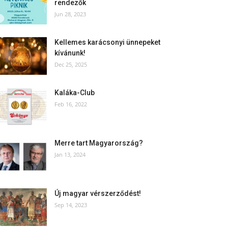
rendezők
Jun 28, 2023
Kellemes karácsonyi ünnepeket
kívánunk!
Dec 25, 2025
Kaláka-Club
Feb 16, 2022
Merre tart Magyarország?
Jan 13, 2024
Új magyar vérszerződést!
Sep 14, 2023