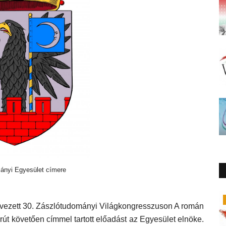
gyesület címere
Gazdaság
rvezett 30. Zászlótudományi Világkongresszuson A román
orút követően címmel tartott előadást az Egyesület elnöke.