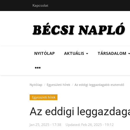
Kapcsolat
NYITÓLAP
AKTUÁLIS
TÁRSADALOM
Nyitólap
Egyesületi hírek
Az eddigi leggazdagabb esztendő
Egyesületi hírek
Az eddigi leggazdag
Jan 25, 2025 - 17:38
Updated: Feb 26, 2025 - 19:12