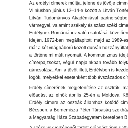
Az erdélyi címerek múltja, jelene és jövője címme
Vilniusban június 12–14-e között a Litván Törté
Litván Tudományos Akadémiával partnerségben
vármegyei, valamint székely és szász széki címe
Erdélynek Romániához való csatolását követően
idején, 1972-ben megállapított, majd az 1989-es
már a két világháború között durván hozzányúlta
a történelmi múlt nyomait. A kommunizmus idejé
címerpajzsokat, végül napjainkban tovább foly
gáncsolása. Ami a jövőt illeti, Erdélyben is kez
logók, melyekkel esetenként több évszázados cím
Erdély címerének megjelenítése az osztrák, ma
előadást az elnök április 25-én a Moldovai K
Erdély címere az osztrák államhoz kötődő címe
Bécsben, a Bornemisza Péter Társaság székházába
a Magyarság Háza Szabadegyetem keretében B
A székelyek jelképeiről tartott előadást április 