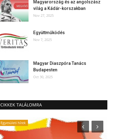
Magyarország és az angolszász
világ a Kádár-korszakban
Nov 27, 2025
Együttműködés
Nov 7, 2025
Magyar Diaszpóra Tanács
Budapesten
Oct 30, 2025
CIKKEK TALÁLOMRA
Egyesületi hírek
Emlékezzünk †