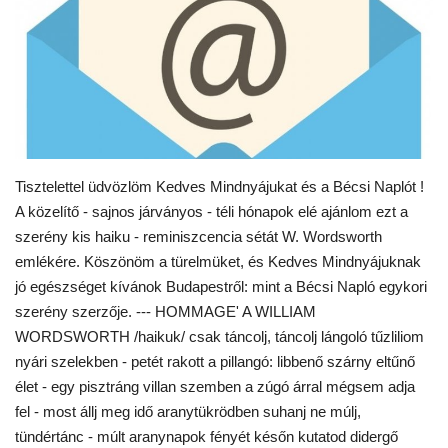
Kultúra
Történelem
Egészség
Gazdaság
Tisztelettel üdvözlöm Kedves Mindnyájukat és a Bécsi Naplót !
A közelítő - sajnos járványos - téli hónapok elé ajánlom ezt a
szerény kis haiku - reminiszcencia sétát W. Wordsworth
Művészet
emlékére. Köszönöm a türelmüket, és Kedves Mindnyájuknak
jó egészséget kívánok Budapestről: mint a Bécsi Napló egykori
Sport
szerény szerzője. --- HOMMAGE' A WILLIAM
WORDSWORTH /haikuk/ csak táncolj, táncolj lángoló tűzliliom
Sajtó
nyári szelekben - petét rakott a pillangó: libbenő szárny eltűnő
élet - egy pisztráng villan szemben a zúgó árral mégsem adja
Rendezvény
fel - most állj meg idő aranytükrödben suhanj ne múlj,
tündértánc - múlt aranynapok fényét későn kutatod didergő
Humor