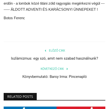
erdőn - a lombok közé titáni zöld ragyogás megérkezni végül ---
----- ÁLDOTT ADVENTI ÉS KARÁCSONYI ÜNNEPEKET !
Napló postája
Botos Ferenc
Galéria
Újság Archívum
Emlékezzünk †
ELŐZŐ CIKK
Iszlámizmus: egy szó, amit nem szabad használnunk?
Nyelv
KÖVETKEZŐ CIKK
Magyar
Deutsch
English
Könyvbemutató: Barsy Irma: Pincenapló
RELATED POSTS