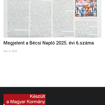
Megjelent a Bécsi Napló 2025. évi 6.száma
O
Dec 9, 2025
Ma