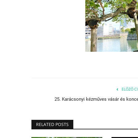
„…lassan kiolvad a napút…”
Aug 3, 2023
ELŐZŐ CI
25. Karácsonyi kézműves vásár és konce
RELATED POSTS