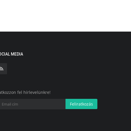
OCIAL MEDIA
atkozzon fel hírlevelünkre!
Feliratkozás