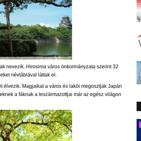
ának nevezik. Hirosima város önkormányzata szerint 32
eket névtáblával láttak el.
 élvezik. Magjaikat a város és lakói megosztják Japán
zeknek a fáknak a leszármazottjai már az egész világon
Napló postája