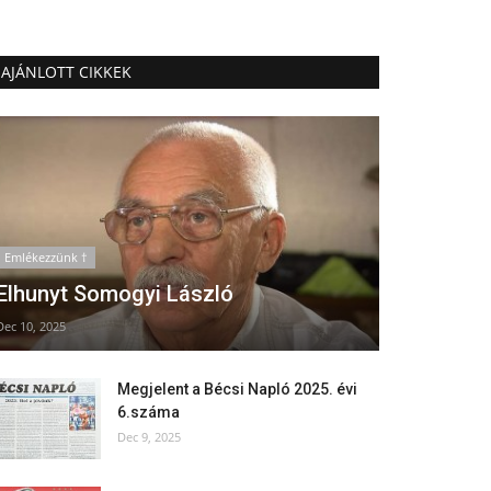
AJÁNLOTT CIKKEK
Emlékezzünk †
Elhunyt Somogyi László
Dec 10, 2025
Megjelent a Bécsi Napló 2025. évi
6.száma
Dec 9, 2025