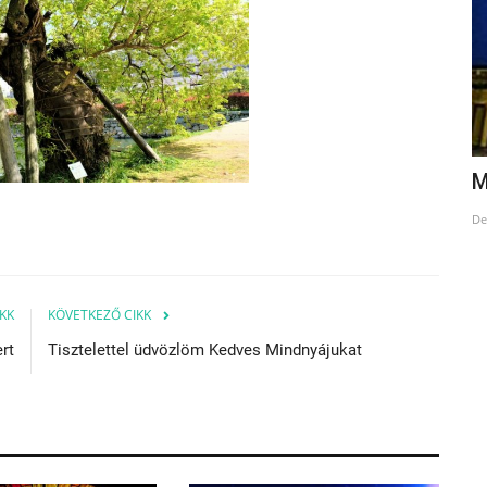
Veritas
M
Dec 22, 2023
De
KK
KÖVETKEZŐ CIKK
rt
Tisztelettel üdvözlöm Kedves Mindnyájukat