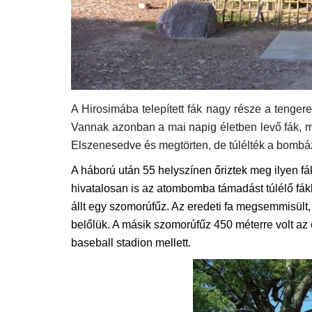
A Hirosimába telepített fák nagy része a tenger
Vannak azonban a mai napig életben levő fák, me
Elszenesedve és megtörten, de túlélték a bombáz
A háború után 55 helyszínen őriztek meg ilyen f
hivatalosan is az atombomba támadást túlélő fákk
állt egy szomorúfűz. Az eredeti fa megsemmisült, 
belőlük. A másik szomorúfűz 450 méterre volt az 
baseball stadion mellett.