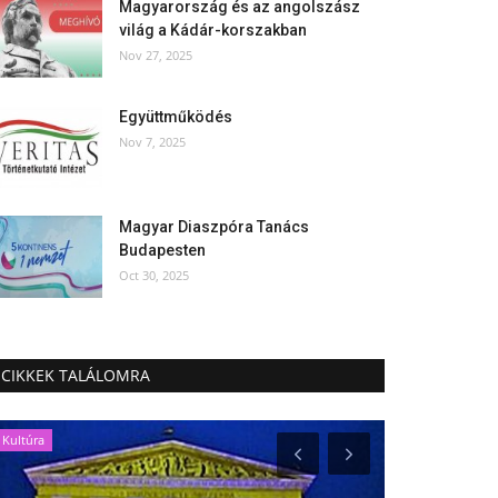
Magyarország és az angolszász
világ a Kádár-korszakban
Nov 27, 2025
Együttműködés
Nov 7, 2025
Magyar Diaszpóra Tanács
Budapesten
Oct 30, 2025
CIKKEK TALÁLOMRA
Kultúra
Társadalom