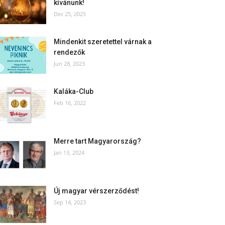
kívánunk!
Dec 25, 2025
Mindenkit szeretettel várnak a
rendezők
Jun 28, 2023
Kaláka-Club
Feb 16, 2022
Merre tart Magyarország?
Jan 13, 2024
Új magyar vérszerződést!
Sep 14, 2023