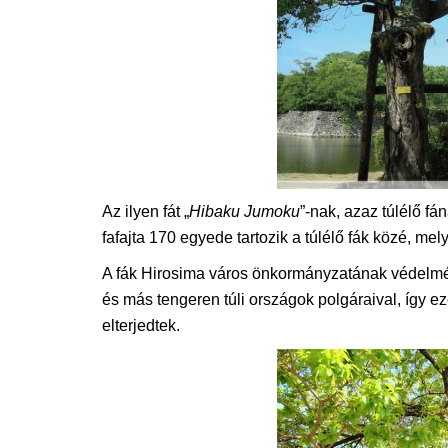
Az ilyen fát „
Hibaku Jumoku
”-nak, azaz túlélő f
fafajta 170 egyede tartozik a túlélő fák közé, mely
A fák Hirosima város önkormányzatának védelmét
és más tengeren túli országok polgáraival, így e
elterjedtek.
Könyvismertetés