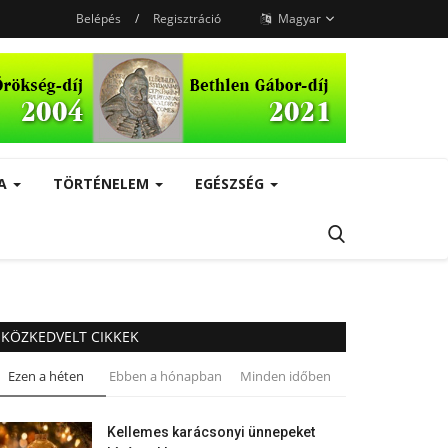
Belépés
/
Regisztráció
Magyar
RA
TÖRTÉNELEM
EGÉSZSÉG
KÖZKEDVELT CIKKEK
Ezen a héten
Ebben a hónapban
Minden időben
Kellemes karácsonyi ünnepeket