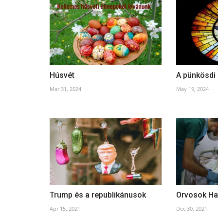
Húsvét
A pünkösdi
Mar 31, 2024
May 19, 2024
Trump és a republikánusok
Orvosok Ha
Apr 15, 2021
Dec 30, 2021