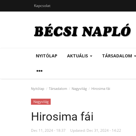
Kapcsolat
NYITÓLAP
AKTUÁLIS
TÁRSADALOM
Nyitólap
Társadalom
Nagyvilág
Hirosima fái
Nagyvilág
Hirosima fái
Dec 11, 2024 - 18:37
Updated: Dec 31, 2024 - 14:22