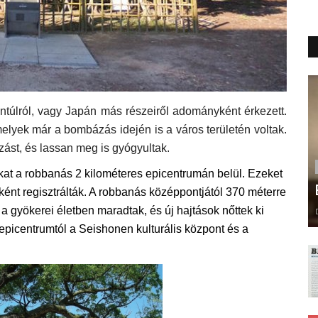
entúlról, vagy Japán más részeiről adományként érkezett.
lyek már a bombázás idején is a város területén voltak.
ást, és lassan meg is gyógyultak.
ákat a robbanás 2 kilométeres epicentrumán belül. Ezeket
ént regisztrálták. A robbanás középpontjától 370 méterre
a gyökerei életben maradtak, és új hajtások nőttek ki
epicentrumtól a Seishonen kulturális központ és a