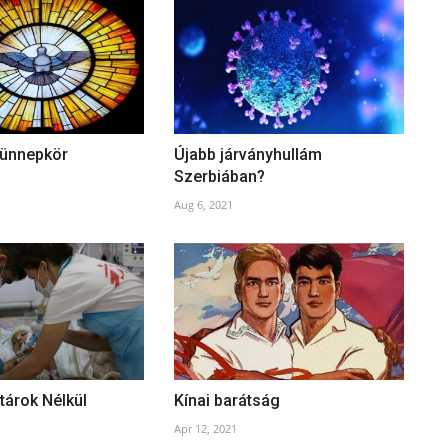
 ünnepkör
Újabb járványhullám
Szerbiában?
Aug 6, 2021
tárok Nélkül
Kínai barátság
Apr 12, 2021