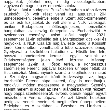
napjainkat, jóllehet még mindig visszafogottabban,
vigyázva önmagunkra és embertársainkra.
Jó volt látni a budapesti Puskás Arénában a több tízezer
Napló postája
szurkolót. Jó volt részt venni az augusztus 20-i
ünnepségeken, beleértve ebbe a Szent Jobb-körmenetet
és az esti tűzijátékot. Jó volt átélni a NEK valóságát,
Galéria
amikor Budapesten méltóságteljesen, nemzetközi
hangulatban az ország ünnepelte az Eucharisztiát. A
nyolcnapos esemény utolsó előtti napján, 2021.
Újság Archívum
szeptember 11-én színültig telt a Margitsziget kicsikkel és
nagyokkal a NEK Családi napján, este pedig a Kossuth
térről körmenetben vonulhatott a több százezres tömeg.
Emlékezzünk †
Gyertyával a kezünkben haladtunk a Hősök tere felé,
hosszú kilométereken keresztül együtt voltunk az
Oltáriszentségben jelen lévő Jézussal. Másnap,
Nyelv
szeptember 12-én a Hősök terén, a kongresszus
zárómiséjén Ferenc pápával közösen ünnepelhettük az
Magyar
Deutsch
English
Eucharisztiát. Mindannyiunk számára felejthetetlen marad
a Szentatya magyarok iránti kedvessége, az, hogy
érezhettük: Ferenc pápa szereti, úgy is mondhatjuk,
rendkívüli módon megszerette a magyarokat. Személy
szerint nekem is abban az isteni ajándékban volt részem,
hogy pappá szentelésem 50. évfordulójának napján együtt
misézhettem Ferenc pápával. Az azt követő hetekben
pedig az eredeti terveimnek megfelelően ünnepelhettem
Erdélyben és Ausztriában – Bécsben és Linzben –