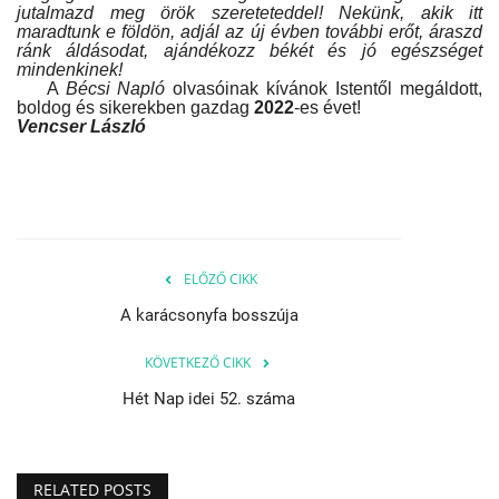
jutalmazd meg örök szereteteddel! Nekünk, akik itt
maradtunk e földön, adjál az új évben további erőt, áraszd
ránk áldásodat, ajándékozz békét és jó egészséget
mindenkinek!
A
Bécsi Napló
olvasóinak kívánok Istentől megáldott,
boldog és sikerekben gazdag
2022
-es évet!
Vencser László
ELŐZŐ CIKK
A karácsonyfa bosszúja
KÖVETKEZŐ CIKK
Hét Nap idei 52. száma
RELATED POSTS