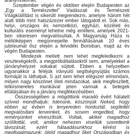
aranymiséimet.
Szeptember végén és október elején Budapesten az
„Egy a Természettel” Vadászati és Természeti
Világkiállítást is sikerült megrendezni, amelyre három hét
alatt több mint hatszázezer ember látogatott el. Sok más,
helyi, országos és nemzetközi, egyházi, közéleti és
kulturális eseményt lehetne még említeni, amelyek 2021-
ben sikeresen megvalósultak. A Magyarság Háza is
méltóképpen megünnepelte fennállásának 10 éves
jubileumát ősz elején a felvidéki Borsiban, majd az év
végén Budapesten.
Mindezek mellett nem lehet megfeledkezni a
veszteségekről, a megpróbáltatásokról sem, amelyekkel a
járványhelyzet sokakat sújtott. Ebben a helyzetben
ugyanakkor a feléjük irányuló segítségnyújtás számos
formáját is láthatjuk. S azt sem lehet elégszer elmondani,
milyen nagy köszönet illeti mindazokat, akik megfeszített,
lelkiismeretes munkával jelen vannak a betegek
ellátásában és a járvány megfékezésében.
Összességében a mögöttünk maradó évért hálatelt
szívvel mondhatjuk:
Istenünk, köszönjük Neked, hogy
ebben az évben is tenyereden hordoztál, segítettél
megvalósítani terveinket, és sosem engedted, hogy
reményünket elveszítsük. Voltak, akiket magadhoz
szólítottál, volt, amikor nehezen viseltük szeretteink
távozását, ezért hálaadásunkhoz kérést is
megfogalmazunk: öleld magadhoz őket Országodban és