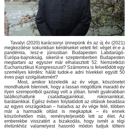
Kultúra
Történelem
Egészség
Tavalyi (2020) karácsonyi ünnepünk és az új év (2021)
megkezdése sokunkban kérdéseket vetett fel: véget ér-e a
pandémia, lesz-e júniusban Budapesten Labdarúgó-
Gazdaság
Európa-bajnokság, sikerül-e szeptemberben Budapesten
megtartani az egyszer már elhalasztott 52. Nemzetközi
Eucharisztikus Kongresszust? Számomra is felvetődött egy
Művészet
személyes kérdés: hálát tudok-e adni hívekkel együtt 50
éves papi szolgálatomért?
Most, amikor közeledik az év vége, köszönetet
Sport
mondhatunk Istennek, hogy a lassan mögöttünk maradó év
ilyen szempontból gazdag volt a jóban. Ismét gyakrabban
találkozhattunk családtagjainkkal, rokonainkkal,
Sajtó
barátainkkal. Egész évben folytatódott az oltások beadása
az egyes országokban – haladva az év vége felé, többen
már a harmadik oltást is megkaptuk – és ennek
Rendezvény
köszönhetően más, reményteljesebb lett az élet. Az
emberekbe visszatért a bizakodás, hogy ismét a régi
életünkhöz valamelyest hasonló módon tudjuk tölteni
Humor