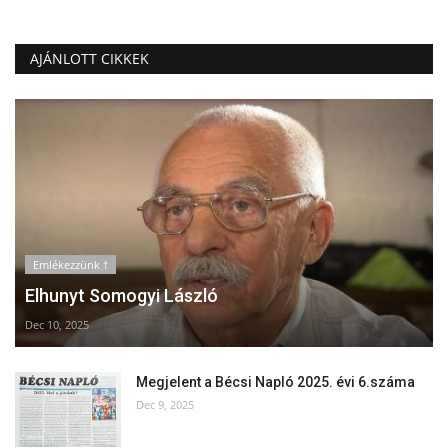
AJÁNLOTT CIKKEK
Emlékezzünk †
Elhunyt Somogyi László
Dec 10, 2025
Megjelent a Bécsi Napló 2025. évi 6.száma
Dec 9, 2025