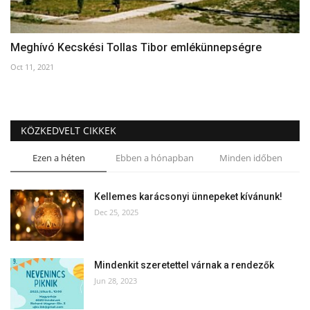
Meghívó Kecskési Tollas Tibor emlékünnepségre
Oct 11, 2021
KÖZKEDVELT CIKKEK
Ezen a héten
Ebben a hónapban
Minden időben
Kellemes karácsonyi ünnepeket kívánunk!
Dec 25, 2025
Mindenkit szeretettel várnak a rendezők
Jun 28, 2023