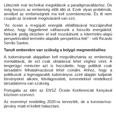
Léteznek már technikai megoldások a paradigmaváltáshoz. De
még hosszú az emberiség előtt álló út. Ezek olyan problémák,
Napló postája
amellyel az emberiségnek ma kell szembenéznie. És itt nem
csupán az óceánok megóvásáról van szó.
Galéria
"Az óceán a megújuló energiák előállításával hozzájárulhat
ahhoz, hogy függetlenné válhassunk a fosszilis energiáktól.
Nekünk pedig eközben el kell mozdulnunk a kitermelés-alapú
Újság Archívum
perspektívából termelés-alapúbb perspektíva felé" - véli Ricardo
Serrão Santos.
Tanult emberekre van szükség a bolygó megmentéséhez
Emlékezzünk †
A tudománynak alapjaiban kell megváltoztatnia az emberiség
mentalitását, de ezt csak oktatással lehet véghez vinni. A
Nyelv
tengerügyi miniszter azt is hozzátette, hogy politikát csak
társadalmi felhatalmazással lehet csinálni. Ahhoz, hogy a
Magyar
Deutsch
English
politikusok a legmagasabb tudományos szint alapján tudjanak
törvényeket alkotni, felvilágosodott, ismeretekkel rendelkező
társadalomra van szükség.
Portugália az idén az ENSZ Óceán Konferenciát Kenyával
közösen szervezi.
Az eseményt eredetileg 2020-ra tervezték, de a koronavírus-
járvány miatt el kellett halasztani.