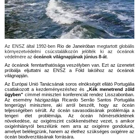
Kultúra
Történelem
Egészség
Az ENSZ által 1992-ben
Rio de Janeiróban
megtartott globális
környezetvédelmi csúcstalálkozón jelölték ki az óceánok
védelmére az
óceánok világnapjának
június 8-át
.
Gazdaság
Az óceánok fenntarthatósága veszélyben van. Ezt az üzenetet
próbálja eljuttatni az ENSZ a Föld lakóihoz
az óceánok
Művészet
világnapján.
Az Európai Unió Tanácsának soros elnökségét ellátó Portugália
csatlakozott a kezdeményezéshez és
„Kék menetrend zöld
Sport
ügyben“
címmel miniszteri konferenciát rendez Lisszabonban.
Az esemény házigazdája Ricardo Serrão Santos Portugália
tengerügyi minisztere, aki arról beszélt, hogy az óceán
Sajtó
teljességében sérült. Az óceán savasodásának problémája a
tengeri élet problémája. Az óceán hőmérsékletének
növekedése, az oxigénszint csökkenéséhez vezet, s amikor
Rendezvény
oxigénhiányról beszélünk nem arra az oxigénre gondolunk,
amelyet belélegzünk, hanem az élethez szükséges oxigénre az
óceán biodiverzitásának forrására.
Humor