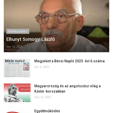
Emlékezzünk †
Elhunyt Somogyi László
Dec 10, 2025
Megjelent a Bécsi Napló 2025. évi 6.száma
Dec 9, 2025
Magyarország és az angolszász világ a
Kádár-korszakban
Nov 27, 2025
Együttműködés