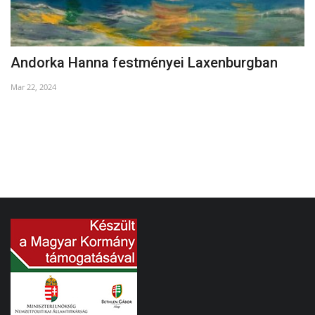
Andorka Hanna festményei Laxenburgban
E
Mar 22, 2024
No