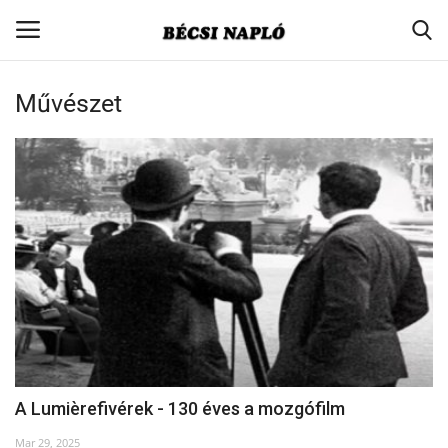
Művészet
Belépés
Regisztráció
Nyitólap
Aktuális
Kapcsolat
Társadalom
Kisebbségpolitika
A Lumièrefivérek - 130 éves a mozgófilm
Egyesületi hírek
Mar 29, 2025