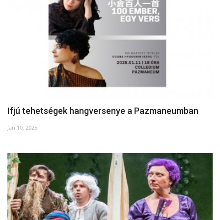
Napló postája
Galéria
Újság Archívum
Emlékezzünk †
Ifjú tehetségek hangversenye a Pazmaneumban
Nyelv
Jan 10, 2025
Magyar
Deutsch
English