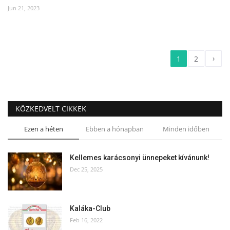
Jun 21, 2023
›
1
2
KÖZKEDVELT CIKKEK
Ezen a héten
Ebben a hónapban
Minden időben
Kellemes karácsonyi ünnepeket kívánunk!
Dec 25, 2025
Kaláka-Club
Feb 16, 2022