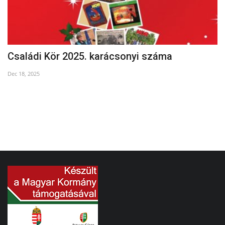
Családi Kör 2025. karácsonyi száma
H
Dec 18, 2025
Se