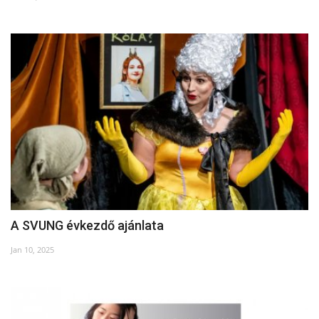
Kultúra
Történelem
Egészség
Gazdaság
Művészet
Sport
A SVUNG évkezdő ajánlata
Sajtó
Jan 10, 2025
Rendezvény
Humor