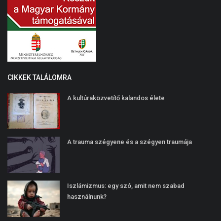
CIKKEK TALÁLOMRA
A kultúraközvetítő kalandos élete
A trauma szégyene és a szégyen traumája
Iszlámizmus: egy szó, amit nem szabad
használnunk?