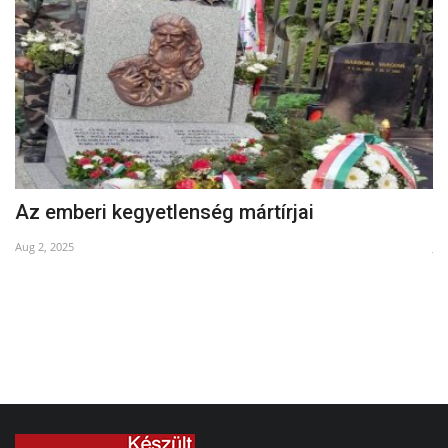
Az emberi kegyetlenség mártírjai
F
Aug 2, 2025
Jul