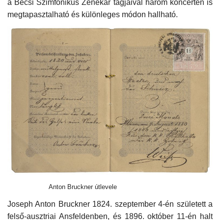
a Bécsi Szimfonikus Zenekar tagjaival három koncerten is
megtapasztalható és különleges módon hallható.
Napló postája
Galéria
Újság Archívum
Emlékezzünk †
Nyelv
Magyar
Deutsch
English
Anton Bruckner útlevele
Joseph Anton Bruckner 1824. szeptember 4-én született a
felső-ausztriai Ansfeldenben, és 1896. október 11-én halt