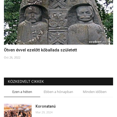
Ötven évvel ezelőtt kőballada született
Oct 26, 2022
KÖZKEDVELT CIKKEK
Ezen a héten
Ebben a hónapban
Minden időben
Koronatanú
Mar 29, 2024