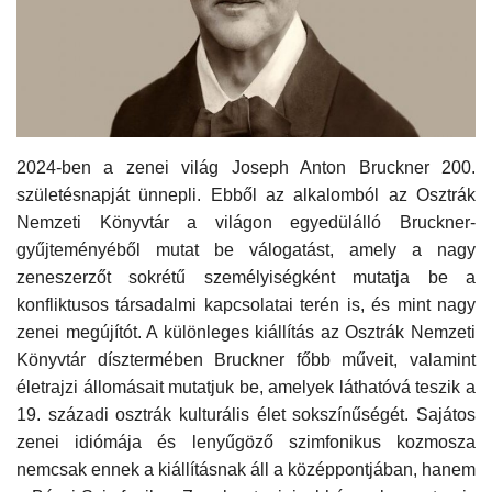
Kultúra
Történelem
Egészség
2024-ben a zenei világ Joseph Anton Bruckner 200.
születésnapját ünnepli. Ebből az alkalomból az Osztrák
Gazdaság
Nemzeti Könyvtár a világon egyedülálló Bruckner-
gyűjteményéből mutat be válogatást, amely a nagy
Művészet
zeneszerzőt sokrétű személyiségként mutatja be a
konfliktusos társadalmi kapcsolatai terén is, és mint nagy
Sport
zenei megújítót. A különleges kiállítás az Osztrák Nemzeti
Könyvtár dísztermében Bruckner főbb műveit, valamint
Sajtó
életrajzi állomásait mutatjuk be, amelyek láthatóvá teszik a
19. századi osztrák kulturális élet sokszínűségét. Sajátos
Rendezvény
zenei idiómája és lenyűgöző szimfonikus kozmosza
nemcsak ennek a kiállításnak áll a középpontjában, hanem
Humor