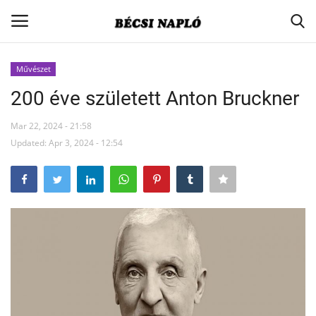
Művészet
Belépés
Regisztráció
200 éve született Anton Bruckner
Nyitólap
Mar 22, 2024 - 21:58
Updated: Apr 3, 2024 - 12:54
Aktuális
Kapcsolat
Társadalom
Kisebbségpolitika
Egyesületi hírek