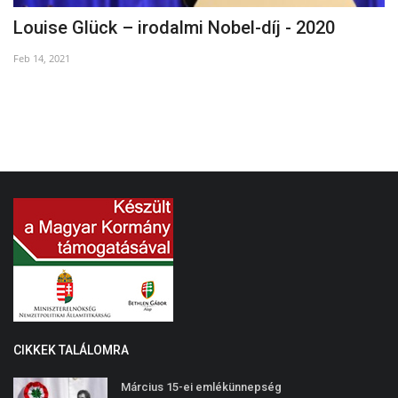
Louise Glück – irodalmi Nobel-díj - 2020
H
Feb 14, 2021
Se
CIKKEK TALÁLOMRA
Március 15-ei emlékünnepség