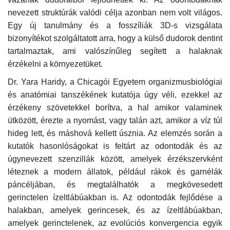
nevezett struktúrák valódi célja azonban nem volt világos.
Napló postája
Egy új tanulmány és a fosszíliák 3D-s vizsgálata
bizonyítékot szolgáltatott arra, hogy a külső dudorok dentint
Galéria
tartalmaztak, ami valószínűleg segített a halaknak
érzékelni a környezetüket.
Újság Archívum
Dr. Yara Haridy, a Chicagói Egyetem organizmusbiológiai
és anatómiai tanszékének kutatója úgy véli, ezekkel az
Emlékezzünk †
érzékeny szövetekkel borítva, a hal amikor valaminek
ütközött, érezte a nyomást, vagy talán azt, amikor a víz túl
Nyelv
hideg lett, és máshová kellett úsznia. Az elemzés során a
kutatók hasonlóságokat is feltárt az odontodák és az
Magyar
Deutsch
English
úgynevezett szenzillák között, amelyek érzékszervként
léteznek a modern állatok, például rákok és garnélák
páncéljában, és megtalálhatók a megkövesedett
gerinctelen ízeltlábúakban is. Az odontodák fejlődése a
halakban, amelyek gerincesek, és az ízeltlábúakban,
amelyek gerinctelenek, az evolúciós konvergencia egyik