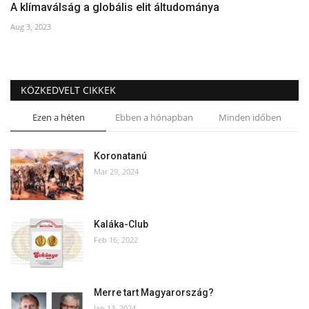
A klímaválság a globális elit áltudománya
Aug 3, 2023
KÖZKEDVELT CIKKEK
Ezen a héten
Ebben a hónapban
Minden időben
Koronatanú
Mar 29, 2024
Kaláka-Club
Feb 16, 2022
Merre tart Magyarország?
Jan 13, 2024