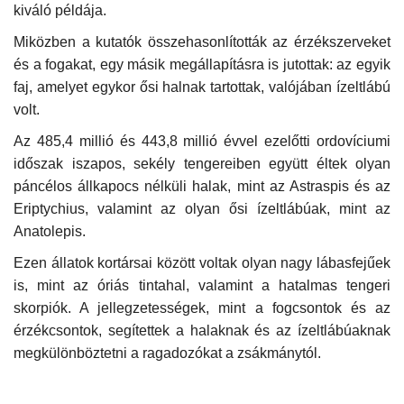
kiváló példája.
Miközben a kutatók összehasonlították az érzékszerveket
és a fogakat, egy másik megállapításra is jutottak: az egyik
faj, amelyet egykor ősi halnak tartottak, valójában ízeltlábú
volt.
Az 485,4 millió és 443,8 millió évvel ezelőtti ordovíciumi
időszak iszapos, sekély tengereiben együtt éltek olyan
páncélos állkapocs nélküli halak, mint az Astraspis és az
Eriptychius, valamint az olyan ősi ízeltlábúak, mint az
Anatolepis.
Ezen állatok kortársai között voltak olyan nagy lábasfejűek
is, mint az óriás tintahal, valamint a hatalmas tengeri
skorpiók. A jellegzetességek, mint a fogcsontok és az
érzékcsontok, segítettek a halaknak és az ízeltlábúaknak
megkülönböztetni a ragadozókat a zsákmánytól.