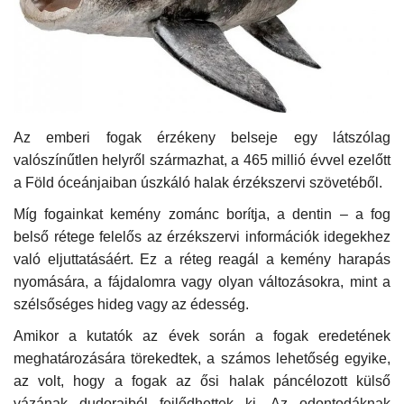
Kultúra
Történelem
Egészség
Az emberi fogak érzékeny belseje egy látszólag
valószínűtlen helyről származhat, a 465 millió évvel ezelőtt
Gazdaság
a Föld óceánjaiban úszkáló halak érzékszervi szövetéből.
Művészet
Míg fogainkat kemény zománc borítja, a dentin – a fog
belső rétege felelős az érzékszervi információk idegekhez
való eljuttatásáért. Ez a réteg reagál a kemény harapás
Sport
nyomására, a fájdalomra vagy olyan változásokra, mint a
szélsőséges hideg vagy az édesség.
Sajtó
Amikor a kutatók az évek során a fogak eredetének
Rendezvény
meghatározására törekedtek, a számos lehetőség egyike,
az volt, hogy a fogak az ősi halak páncélozott külső
Humor
vázának dudoraiból fejlődhettek ki. Az odontodáknak