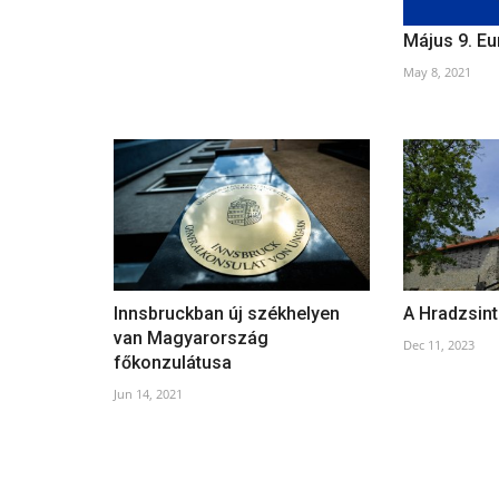
Május 9. E
May 8, 2021
Innsbruckban új székhelyen
A Hradzsint
van Magyarország
Dec 11, 2023
főkonzulátusa
Jun 14, 2021