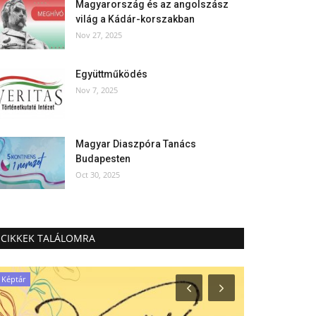
Magyarország és az angolszász
világ a Kádár-korszakban
Nov 27, 2025
Együttműködés
Nov 7, 2025
Magyar Diaszpóra Tanács
Budapesten
Oct 30, 2025
CIKKEK TALÁLOMRA
Képtár
Társadalom