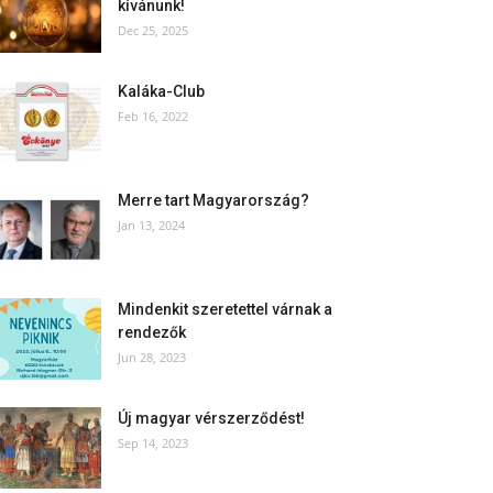
kívánunk!
Dec 25, 2025
Kaláka-Club
Feb 16, 2022
Merre tart Magyarország?
Jan 13, 2024
Mindenkit szeretettel várnak a
rendezők
Jun 28, 2023
Új magyar vérszerződést!
Sep 14, 2023