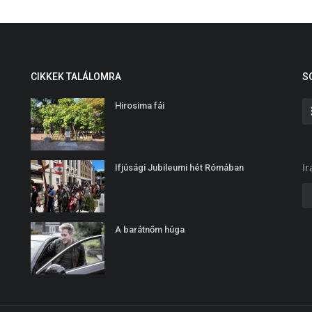
CIKKEK TALÁLOMRA
S
Hirosima fái
Ir
Ifjúsági Jubileumi hét Rómában
A barátnőm húga