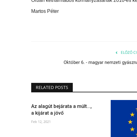
Orbán kétharmados kormányzásának 2010-es ke
Martos Péter
ELŐZŐ CI
Október 6. - magyar nemzeti gyászn
RELATED POSTS
Az alagút bejárata a múlt...,
a kijárat a jövő
Feb 12, 2021