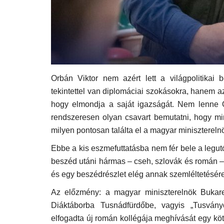
Orbán Viktor nem azért lett a világpolitikai 
tekintettel van diplomáciai szokásokra, hanem a
hogy elmondja a saját igazságát. Nem lenne 
rendszeresen olyan csavart bemutatni, hogy mind
milyen pontosan találta el a magyar miniszterelnö
Ebbe a kis eszmefuttatásba nem fér bele a leg
beszéd utáni hármas – cseh, szlovák és román 
és egy beszédrészlet elég annak szemléltetésére,
Az előzmény: a magyar miniszterelnök Bukar
Diáktáborba Tusnádfürdőbe, vagyis „Tusvány
elfogadta új román kollégája meghívását egy köt