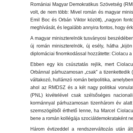
Romániai Magyar Demokratikus Szövetség (RMDS
volt, de nem több: Mivel román és magyar minisz
Emil Boc és Orbán Viktor között), „nagyon font
meghívását, és legalább annyira fontos, hogy érk
A magyar miniszterelnök tusványosi beszédében 
új román miniszterelnök, új esély, hátha „kij
diplomáciai finomkodással hozzátette: Ciolacu a 
Ebben egy kis csúsztatás rejlik, mert Ciolac
Orbánnal párhuzamosan „csak” a tizenkettedik (
váltakozó, hullámzó román belpolitika, amelyben
ahol az RMDSZ és a két nagy politikai vonulat
(PNL) kivételével csak szélsőséges naciona
kormánnyal párhuzamosan tizenhárom év alatt t
szemszögéből érthető lenne, ha Marcel Ciolacu
bene a román kollégája szociáldemokrataként nem
Újság Archívum
Három évtizeddel a rendszerváltozás után ált
2020