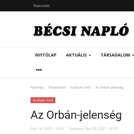
Kapcsolat
NYITÓLAP
AKTUÁLIS
TÁRSADALOM
Nyitólap
Társadalom
Európai Unió
Az Orbán-jelenség
Európai Unió
Az Orbán-jelenség
Sep 14, 2023 - 16:23
Updated: Sep 28, 2023 - 00:01