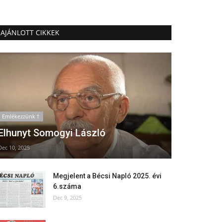
AJÁNLOTT CIKKEK
Emlékezzünk †
Elhunyt Somogyi László
Dec 10, 2025
Megjelent a Bécsi Napló 2025. évi
6.száma
Dec 9, 2025