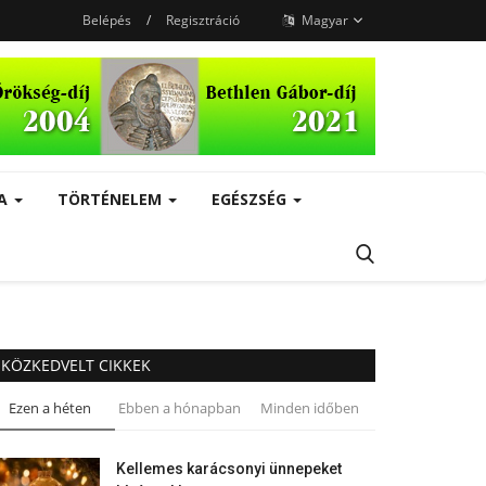
Belépés
/
Regisztráció
Magyar
RA
TÖRTÉNELEM
EGÉSZSÉG
KÖZKEDVELT CIKKEK
Ezen a héten
Ebben a hónapban
Minden időben
Kellemes karácsonyi ünnepeket