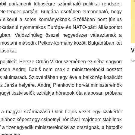
bil parlamenti többségre számítható politikai rendszer.
e-tenger partján: Bulgária esetében elmondható, hogy
 sikerül a soros kormányoknak. Szófiában pont június
zokatlanul nyomatékos Európa- és NATO-párti álláspontot
gban. Valószínűleg ősszel negyedszer választanak a
s a mostani második Petkov-kormány között Bulgáriában két
A karácsonyfa bosszúja
V
ztásokat.
Dec 27, 2021
Ma
 a politikát. Persze Orbán Viktor szemében ez néha nagyon
 cseh Andrej Babiš nem csak a miniszterelnöki posztot
s alulmaradt. Szlovéniában egy éve a balközép koalíciót
z Janša helyére. Andrej Plenkovic horvát miniszterelnök
gyi tisztviselők sztrájkja hónapok óta alaposan próbára
l a magyar származású Ódor Lajos vezet egy szakértői
iához képest egy csipetnyi iróniával majdnem stabilnak
k” a tizenegyedik miniszterelnöke az országnak, a hatodik