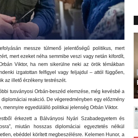
befolyásán messze túlmenő jelentőségű politikus, mert
zért, mert ezeket néha semmibe veszi vagy netán kifordít,
Orbán Viktor, ha nem sikerülne neki az örök témákban
enki izgatottan felfigyel vagy feljajdul – attól függően,
k az illető érzékeny testrészét.
utóbbi tusványosi Orbán-beszéd elemzése, még kevésbé a
– diplomáciai reakció. De végeredményben egy előzmény
 mennyire egyedülálló politikai jelenség Orbán Viktor.
estből érkezett a Bálványosi Nyári Szabadegyetem és
osra”, miután hosszas diplomáciai egyeztetés nélkül
etlen, ebéddel körített megbeszélésre. Kelemen Hunor, a