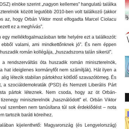
Z) elnöke szerint „nagyon kellemes” hangulatú találka
terelnök között legutóbb 2010-ben volt találkozó (akkor
os az, hogy Orbán Viktor most elfogadta Marcel Ciolacu
ezett ez a meghívás”.
egy mellékfogalmazásban tette helyére ezt a találkozót:
ön ebből valami, ami mindkettőnknek jó”. És nem éppen
huszadik román kollégája, „huszadszorra talán sikerül”.
u a rendszerváltás óta huszadik román miniszterelnök,
a hat ideiglenes kormányfőt nem számítják). Hát ilyen a
 alig létezik stabilan pártokhoz kötődő szavazótömeg. És
, a szociáldemokraták (PSD) és Nemzeti Liberális Párt
lista pártok léteznek. Nem csoda, hogy az öt Orbán-
izenegy miniszterelnök „használódott” el. Orbán Viktor
val szemben nem tanúsítana túl sok érdeklődést – nota
Novella
 tartozik baráti köreihez.
alában kijelenthető: Magyarország (és Lengyelország)