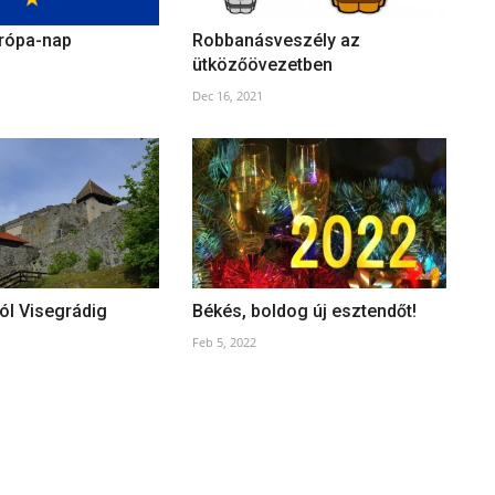
urópa-nap
Robbanásveszély az
ütközőövezetben
Dec 16, 2021
ól Visegrádig
Békés, boldog új esztendőt!
Feb 5, 2022