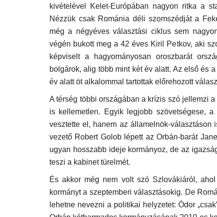
kivételével Kelet-Európában nagyon ritka a sta
Mar 10, 2021
Nézzük csak Románia déli szomszédját a Feket
még a négyéves választási ciklus sem nagyon
végén bukott meg a 42 éves Kiril Petkov, aki s
képviselt a hagyományosan oroszbarát orszá
bolgárok, alig több mint két év alatt. Az első é
év alatt öt alkalommal tartottak előrehozott válas
A térség többi országában a krízis szó jellemzi
is kellemetlen. Egyik legjobb szövetségese, a
vesztette el, hanem az államelnök-választáson i
vezető Robert Golob lépett az Orbán-barát Jane
ugyan hosszabb ideje kormányoz, de az igazságü
teszi a kabinet türelmét.
És akkor még nem volt szó Szlovákiáról, aho
kormányt a szeptemberi választásokig. De Román
lehetne nevezni a politikai helyzetet: Ódor „csa