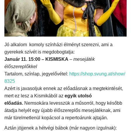
Kultúra
Történelem
Egészség
Jó alkalom komoly színházi élményt szerezni, ami a
gyerekek szívét is megdobogtatja:
Gazdaság
Január 11. 15:00 – KISMISKA
–
mesejáték
élőszereplőkkel
Művészet
Tartalom, színlap, jegyelővétel:
https://shop.svung.at/show/
8325
Sport
Azért is javasoljuk ennek az előadásnak a megtekintését,
mert ez lesz a Kismikából az
egyik utolsó
Sajtó
előadás.
Nemsokára levesszük a műsorról, hogy később
átadja helyét egy újabb élőszereplős mesejátéknak, ami
Rendezvény
már türelmetlenül kopácsol a repertoárunk ajtaján.
Aztán jöjjenek a hétvégi bábok (már nagyon izgulnak):
Humor