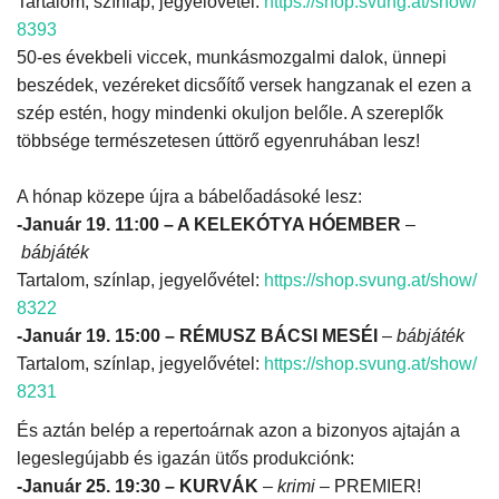
Tartalom, színlap, jegyelővétel:
https://shop.svung.at/show/
8393
50-es évekbeli viccek, munkásmozgalmi dalok, ünnepi
beszédek, vezéreket dicsőítő versek hangzanak el ezen a
szép estén, hogy mindenki okuljon belőle. A szereplők
többsége természetesen úttörő egyenruhában lesz!
A hónap közepe újra a bábelőadásoké lesz:
-Január 19. 11:00 – A KELEKÓTYA HÓEMBER
–
bábjáték
Tartalom, színlap, jegyelővétel:
https://shop.svung.at/show/
8322
-Január 19. 15:00 – RÉMUSZ BÁCSI MESÉI
–
bábjáték
Tartalom, színlap, jegyelővétel:
https://shop.svung.at/show/
8231
És aztán belép a repertoárnak azon a bizonyos ajtaján a
legeslegújabb és igazán ütős produkciónk:
-Január 25. 19:30 – KURVÁK
–
krimi
– PREMIER!