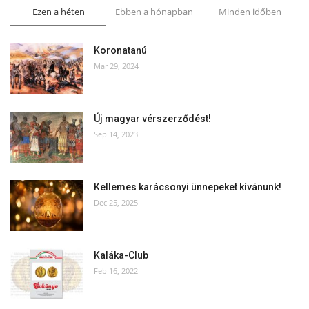
Ezen a héten
Ebben a hónapban
Minden időben
Koronatanú
Mar 29, 2024
Új magyar vérszerződést!
Sep 14, 2023
Kellemes karácsonyi ünnepeket kívánunk!
Dec 25, 2025
Kaláka-Club
Feb 16, 2022