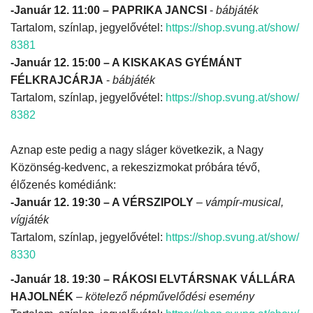
-Január 12. 11:00 – PAPRIKA JANCSI
-
bábjáték
Tartalom, színlap, jegyelővétel:
https://shop.svung.at/show/
Napló postája
8381
-Január 12. 15:00 – A KISKAKAS GYÉMÁNT
Galéria
FÉLKRAJCÁRJA
-
bábjáték
Tartalom, színlap, jegyelővétel:
https://shop.svung.at/show/
Újság Archívum
8382
Emlékezzünk †
Aznap este pedig a nagy sláger következik, a Nagy
Közönség-kedvenc, a rekeszizmokat próbára tévő,
Nyelv
élőzenés komédiánk:
Magyar
Deutsch
English
-Január 12. 19:30 – A VÉRSZIPOLY
–
vámpír-musical,
vígjáték
Tartalom, színlap, jegyelővétel:
https://shop.svung.at/show/
8330
-Január 18. 19:30 – RÁKOSI ELVTÁRSNAK VÁLLÁRA
HAJOLNÉK
–
kötelező népművelődési esemény