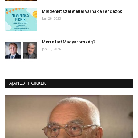
Mindenkit szeretettel várnak a rendezők
Napló postája
Jun 28, 2023
Galéria
Merre tart Magyarország?
Újság Archívum
Jan 13, 2024
Emlékezzünk †
Nyelv
AJÁNLOTT CIKKEK
Magyar
Deutsch
English