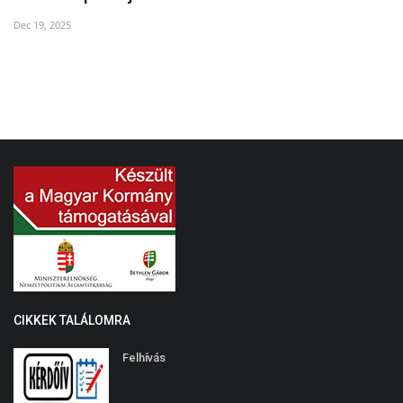
Dec 19, 2025
Ma
CIKKEK TALÁLOMRA
Felhívás