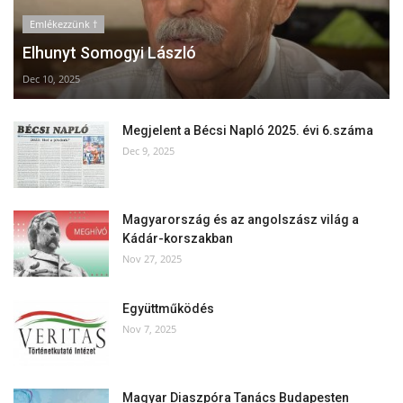
Emlékezzünk †
Elhunyt Somogyi László
Dec 10, 2025
Megjelent a Bécsi Napló 2025. évi 6.száma
Dec 9, 2025
Magyarország és az angolszász világ a
Kádár-korszakban
Nov 27, 2025
Együttműködés
Nov 7, 2025
Magyar Diaszpóra Tanács Budapesten