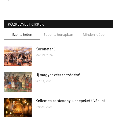
Kultúra
Történelem
KÖZKEDVELT CIKKEK
Ezen a héten
Ebben a hónapban
Minden időben
Egészség
Gazdaság
Koronatanú
Mar 29, 2024
Művészet
Új magyar vérszerződést!
Sport
Sep 14, 2023
Sajtó
Kellemes karácsonyi ünnepeket kívánunk!
Rendezvény
Dec 25, 2025
Humor