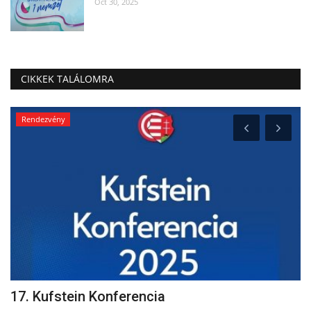
Oct 30, 2025
CIKKEK TALÁLOMRA
Rendezvény
17. Kufstein Konferencia
Ö