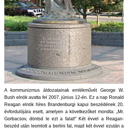
A kommunizmus áldozatainak emlékművét George W.
Bush elnök avatta fel 2007. június 12-én. Ez a nap Ronald
Reagan elnök híres Brandenburgi kapui beszédének 20.
évfordulójára esett, amelyen a következőket mondta: „Mr.
Gorbacsov, döntsd le ezt a falat!” Két évvel a Reagan-
beszéd után leomlott a berlini fal, majd két évvel ezután a