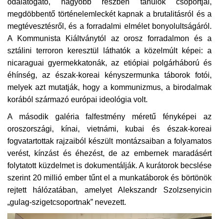
odalátogató, nagyobb részben tanulók csoportjai,
megdöbbentő történelemleckét kapnak a brutalitásról és a
megtévesztésről, és a forradalmi elmélet bonyolultságáról.
A Kommunista Kiáltványtól az orosz forradalmon és a
sztálini terroron keresztül láthatók a közelmúlt képei: a
nicaraguai gyermekkatonák, az etiópiai polgárháború és
éhínség, az észak-koreai kényszermunka táborok fotói,
melyek azt mutatják, hogy a kommunizmus, a birodalmak
korából származó európai ideológia volt.
A második galéria falfestmény méretű fényképei az
oroszországi, kínai, vietnámi, kubai és észak-koreai
fogvatartottak rajzaiból készült montázsaiban a folyamatos
verést, kínzást és éhezést, de az embernek maradásért
folytatott küzdelmet is dokumentálják. A kurátorok becslése
szerint 20 millió ember tűnt el a munkatáborok és börtönök
rejtett hálózatában, amelyet Alekszandr Szolzsenyicin
„gulag-szigetcsoportnak” nevezett.