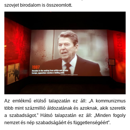
szovjet birodalom is összeomlott.
Az emlékmű elülső talapzatán ez áll: „A kommunizmus
több mint százmillió áldozatának és azoknak, akik szeretik
a szabadságot.” Hátsó talapzatán ez áll: „Minden fogoly
nemzet és nép szabadságáért és függetlenségéért”.