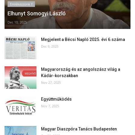
Emlékezzünk †
Elhunyt Somogyi László
Dec 10, 2025
Megjelent a Bécsi Napló 2025. évi 6.száma
Dec 9, 2025
Magyarország és az angolszász világ a
Kádár-korszakban
Nov 27, 2025
Együttműködés
Nov 7, 2025
Magyar Diaszpóra Tanács Budapesten