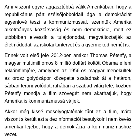
Ami viszont egyre aggasztóbbá válik Amerikában, hogy a
republikánus párt szélsőjobboldali ága a demokráciát
egyenlővé teszi a kommunizmussal, szerintük Amerika
alkotmányos köztársaság és nem demokrácia, mert ez
utóbbiban elveszik a tulajdonodat, megváltoztatják az
életmódodat, az iskolai tantervet és a gyermeked nemét is.
Ennek volt első jele 2012-ben amikor Thomas Péterffy, a
magyar multimilliomos 8 millió dollárt költött Obama elleni
reklámfilmjére, amelyben az 1956-os magyar menekültek
az orosz golyózápor közepette szaladnak át a határon,
sárban lerongyolódott ruhában a szabad világ felé, közben
Péterffy mondja a film szövegét nem akarhatjuk, hogy
Amerika is kommunizmussá váljék.
Akkor még kissé mosolyogtatónak tűnt ez a film, mára
viszont sikerült ezt a dezinformációt besulykolni nem kevés
amerikai fejébe, hogy a demokrácia a kommunizmushoz
vezet.