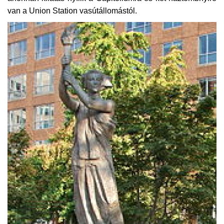
van a Union Station vasútállomástól.
Napló postája
Galéria
Újság Archívum
Emlékezzünk †
Nyelv
Magyar
Deutsch
English