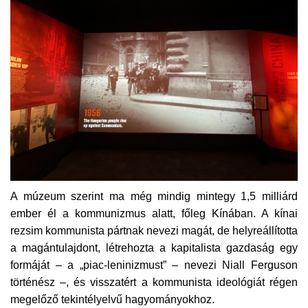
A múzeum szerint ma még mindig mintegy 1,5 milliárd
ember él a kommunizmus alatt, főleg Kínában. A kínai
rezsim kommunista pártnak nevezi magát, de helyreállította
a magántulajdont, létrehozta a kapitalista gazdaság egy
formáját – a „piac-leninizmust” – nevezi Niall Ferguson
történész –, és visszatért a kommunista ideológiát régen
megelőző tekintélyelvű hagyományokhoz.