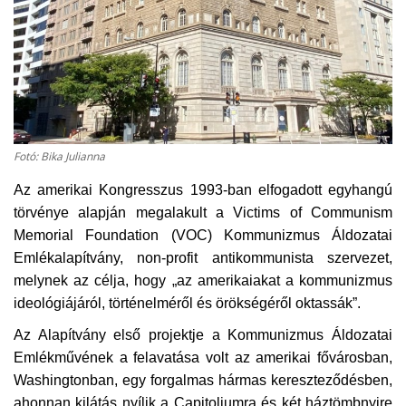
Kultúra
Történelem
Egészség
Fotó: Bika Julianna
Gazdaság
Az amerikai Kongresszus 1993-ban elfogadott egyhangú
törvénye alapján megalakult a Victims of Communism
Művészet
Memorial Foundation (VOC) Kommunizmus Áldozatai
Emlékalapítvány, non-profit antikommunista szervezet,
Sport
melynek az célja, hogy „az amerikaiakat a kommunizmus
ideológiájáról, történelméről és örökségéről oktassák”.
Sajtó
Az Alapítvány első projektje a Kommunizmus Áldozatai
Rendezvény
Emlékművének a felavatása volt az amerikai fővárosban,
Washingtonban, egy forgalmas hármas kereszteződésben,
Humor
ahonnan kilátás nyílik a Capitoliumra és két háztömbnyire