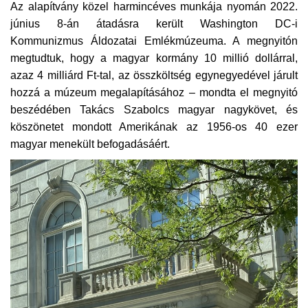
Az alapítvány közel harmincéves munkája nyomán 2022.
június 8-án átadásra került Washington DC-i
Kommunizmus Áldozatai Emlékmúzeuma. A megnyitón
megtudtuk, hogy a magyar kormány 10 millió dollárral,
azaz 4 milliárd Ft-tal, az összköltség egynegyedével járult
hozzá a múzeum megalapításához – mondta el megnyitó
beszédében Takács Szabolcs magyar nagykövet, és
köszönetet mondott Amerikának az 1956-os 40 ezer
magyar menekült befogadásáért.