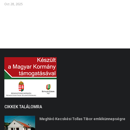
Oct 28, 2025
Au
CIKKEK TALÁLOMRA
Meghívó Kecskési Tollas Tibor emlékünnepségre