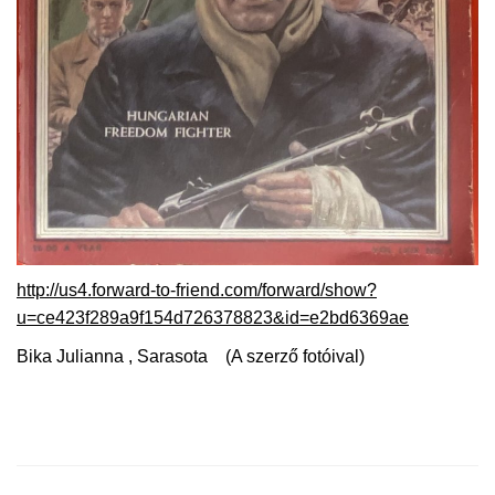
http://us4.forward-to-friend.com/forward/show?
u=ce423f289a9f154d726378823&id=e2bd6369ae
Bika Julianna
, Sarasota
(
A szerző fotóival)