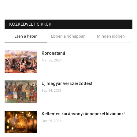
KÖZKEDVELT CIKKEK
Ezen a héten
Ebben a hónapban
Minden időben
Koronatanú
Mar 29, 2024
Új magyar vérszerződést!
Sep 14, 2023
Kellemes karácsonyi ünnepeket kívánunk!
Dec 25, 2025