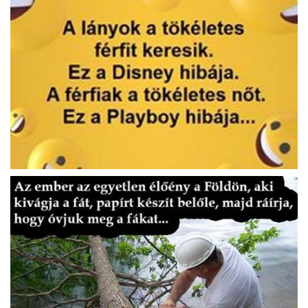
Napló postája
Galéria
Újság Archívum
Emlékezzünk †
Nyelv
Magyar
Deutsch
English