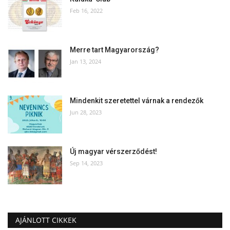
Feb 16, 2022
Merre tart Magyarország?
Jan 13, 2024
Mindenkit szeretettel várnak a rendezők
Jun 28, 2023
Új magyar vérszerződést!
Sep 14, 2023
AJÁNLOTT CIKKEK