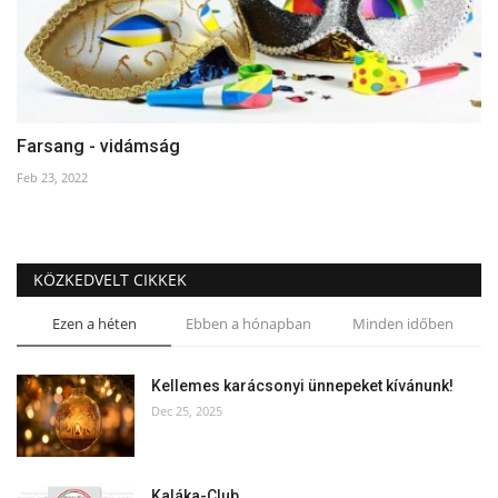
Farsang - vidámság
Feb 23, 2022
KÖZKEDVELT CIKKEK
Ezen a héten
Ebben a hónapban
Minden időben
Kellemes karácsonyi ünnepeket kívánunk!
Dec 25, 2025
Kaláka-Club