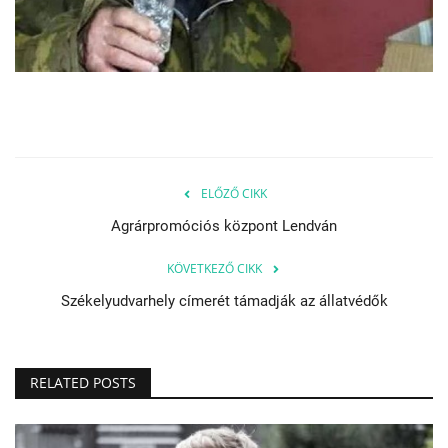
ELŐZŐ CIKK
Agrárpromóciós központ Lendván
KÖVETKEZŐ CIKK
Székelyudvarhely címerét támadják az állatvédők
RELATED POSTS