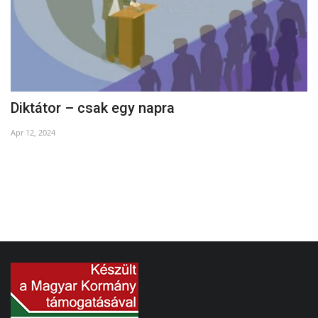
Diktátor – csak egy napra
E
Apr 12, 2024
Ma