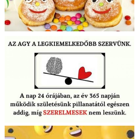
Kultúra
Történelem
Egészség
Gazdaság
Művészet
Sport
Sajtó
Rendezvény
Humor