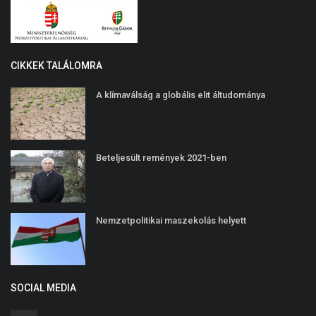
CIKKEK TALÁLOMRA
A klímaválság a globális elit áltudománya
Beteljesült remények 2021-ben
Nemzetpolitikai maszekolás helyett
SOCIAL MEDIA