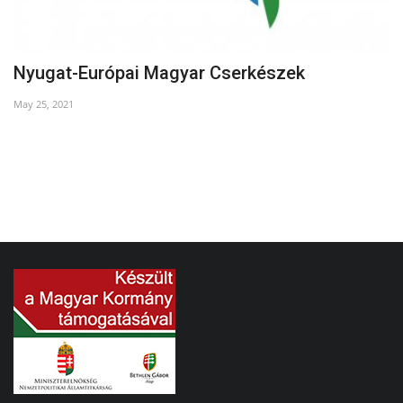
Nyugat-Európai Magyar Cserkészek
B
May 25, 2021
Oc