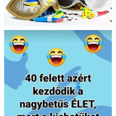
Kultúra
Történelem
Egészség
Gazdaság
Művészet
Sport
Sajtó
Rendezvény
Humor