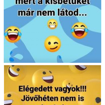
Napló postája
Galéria
Újság Archívum
Emlékezzünk †
Nyelv
Magyar
Deutsch
English