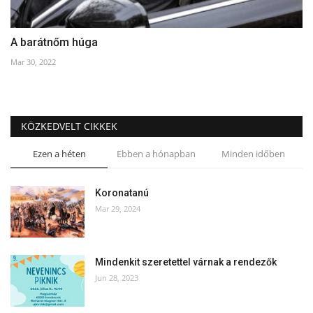
A barátnőm húga
Mar 30, 2022
KÖZKEDVELT CIKKEK
Ezen a héten
Ebben a hónapban
Minden időben
Koronatanú
Mar 29, 2024
Mindenkit szeretettel várnak a rendezők
Jun 28, 2023