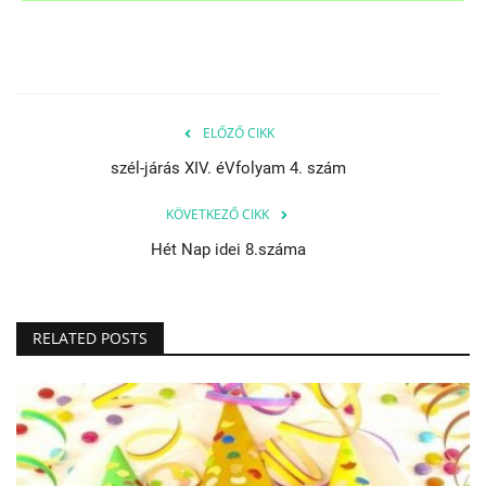
ELŐZŐ CIKK
szél-járás XIV. éVfolyam 4. szám
KÖVETKEZŐ CIKK
Hét Nap idei 8.száma
RELATED POSTS