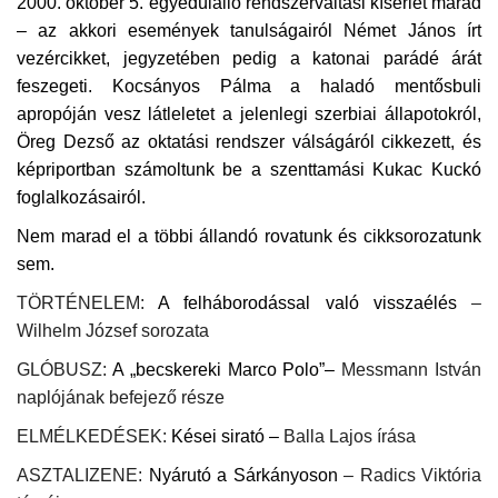
2000. október 5. egyedülálló rendszerváltási kísérlet marad
– az akkori események tanulságairól Német János írt
vezércikket, jegyzetében pedig a katonai parádé árát
feszegeti. Kocsányos Pálma a haladó mentősbuli
apropóján vesz látleletet a jelenlegi szerbiai állapotokról,
Öreg Dezső az oktatási rendszer válságáról cikkezett, és
képriportban számoltunk be a szenttamási Kukac Kuckó
foglalkozásairól.
Nem marad el a többi állandó rovatunk és cikksorozatunk
sem.
TÖRTÉNELEM:
A felháborodással való visszaélés
–
Wilhelm József sorozata
GLÓBUSZ:
A „becskereki Marco Polo”–
Messmann István
naplójának befejező része
ELMÉLKEDÉSEK:
Kései sirató –
Balla Lajos írása
ASZTALIZENE:
Nyárutó a Sárkányoson
– Radics Viktória