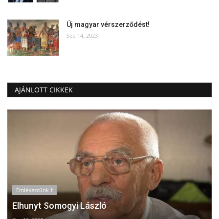
Új magyar vérszerződést!
Sep 14, 2023
AJÁNLOTT CIKKEK
Emlékezzünk †
Elhunyt Somogyi László