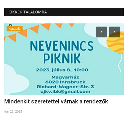
CIKKEK TALÁLOMRA
Ausztria
Mindenkit szeretettel várnak a rendezők
2
Jun 28, 2023
Ma