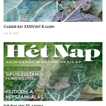
Családi kör XXXIV.évf.8.szám
Feb 23, 2023
Hét Nap idei 39. száma