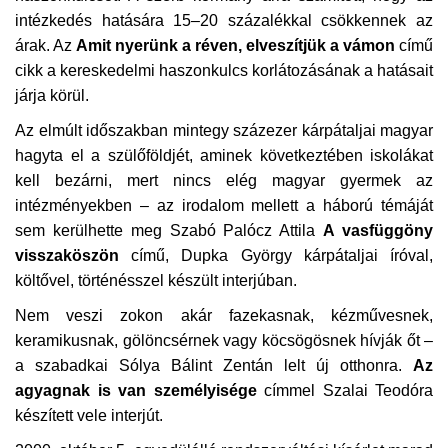
intézkedés hatására 15–20 százalékkal csökkennek az
Napló postája
árak. Az
Amit nyerünk a réven, elveszítjük a vámon
című
cikk a kereskedelmi haszonkulcs korlátozásának a hatásait
Galéria
járja körül.
Az elmúlt időszakban mintegy százezer kárpátaljai magyar
Újság Archívum
hagyta el a szülőföldjét, aminek következtében iskolákat
kell bezárni, mert nincs elég magyar gyermek az
Emlékezzünk †
intézményekben – az irodalom mellett a háború témáját
sem kerülhette meg Szabó Palócz Attila
A vasfüggöny
Nyelv
visszaköszön
című, Dupka György kárpátaljai íróval,
költővel, történésszel készült interjúban.
Magyar
Deutsch
English
Nem veszi zokon akár fazekasnak, kézművesnek,
keramikusnak, gölöncsérnek vagy köcsögösnek hívják őt –
a szabadkai Sólya Bálint Zentán lelt új otthonra.
Az
agyagnak is van személyisége
címmel Szalai Teodóra
készített vele interjút.