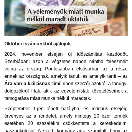
Kultúra
Történelem
Egészség
Októberi számunkból ajálnjuk:
2024. november elsején új időszámítás kezdődött
Gazdaság
Szerbiában: azon a végzetes napon mintha feleszmélt
volna az ország. Pontosabban elsősorban az a része
Művészet
ennek az országnak, amelyik tanul, és amelyik tanít – az
Ára van a kiállásnak
című riport szerzői
azokról a tanügyi
Sport
dolgozókról írtak, akik az egyetemisták követeléseinek a
támogatása miatt munka nélkül maradtak.
Sajtó
Szeptember 1-jén lépett hatályba, és március elsejéig
Rendezvény
érvényes az a rendelet, amely mintegy 20 ezer termék
esetében 20 százalékra csökkentette a kereskedelmi
Humor
haszonkulcsot. A szerb kormány arra számított, hogy az