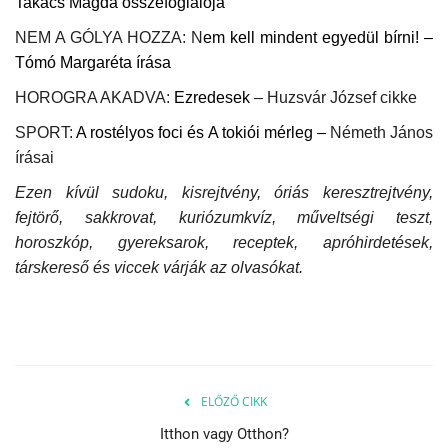
Takács Magda összefoglalója
NEM A GÓLYA HOZZA: N
em kell mindent egyedül bírni! –
Tómó Margaréta írása
HOROGRA AKADVA:
Ezredesek
– Huzsvár József cikke
SPORT:
A rostélyos foci és A tokiói mérleg –
Németh János
írásai
Ezen kívül sudoku, kisrejtvény, óriás keresztrejtvény,
fejtörő, sakkrovat, kuriózumkvíz, műveltségi teszt,
horoszkóp, gyereksarok, receptek, apróhirdetések,
társkereső és viccek várják az olvasókat.
ELŐZŐ CIKK
Itthon vagy Otthon?