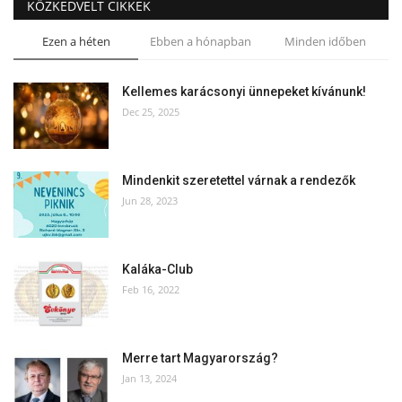
KÖZKEDVELT CIKKEK
Ezen a héten
Ebben a hónapban
Minden időben
Kellemes karácsonyi ünnepeket kívánunk!
Dec 25, 2025
Mindenkit szeretettel várnak a rendezők
Jun 28, 2023
Kaláka-Club
Feb 16, 2022
Merre tart Magyarország?
Jan 13, 2024