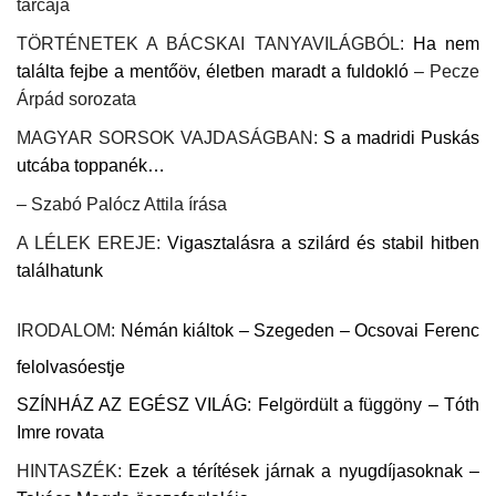
tárcája
TÖRTÉNETEK A BÁCSKAI TANYAVILÁGBÓL:
Ha nem
találta fejbe a mentőöv, életben maradt a fuldokló
– Pecze
Árpád sorozata
MAGYAR SORSOK VAJDASÁGBAN:
S a madridi Puskás
utcába toppanék…
– Szabó Palócz Attila írása
A LÉLEK EREJE:
Vigasztalásra a szilárd és stabil hitben
találhatunk
IRODALOM:
Némán kiáltok – Szegeden –
Ocsovai Ferenc
felolvasóestje
SZÍNHÁZ AZ EGÉSZ VILÁG:
Felgördült a függöny – Tóth
Imre rovata
HINTASZÉK:
Ezek a térítések járnak a nyugdíjasoknak –