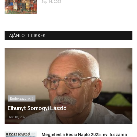
Sep 14, 2023
AJÁNLOTT CIKKEK
Emlékezzünk †
Elhunyt Somogyi László
Dec 10, 2025
Megjelent a Bécsi Napló 2025. évi 6.száma