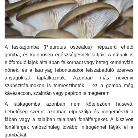
Kultúra
Történelem
Egészség
A laskagomba (Pleurotus ostreatus) népszerű ehető
gomba, és különösen egészségesnek tartják. A nálunk is
Gazdaság
előforduló fajok általában félkorhadt vagy beteg keményfán
nőnek, és a faanyag lebontásakor felszabaduló szerves
Művészet
anyagokkal táplálkoznak. Azonban más növényi
szubsztrátumokon is termeszthetők – ez a gomba még
Sport
kávézaccon, szalmán vagy papíron is megterem.
A laskagomba azonban nem kötelezően húsevő.
Sajtó
Lehetőség szerint azonban elpusztítja és megemészti a
fában vagy a talajban található fonálférgeket. A kiszívott
Rendezvény
fonálférgek valószínűleg további nitrogénnel látják el a
gombákat.
Humor