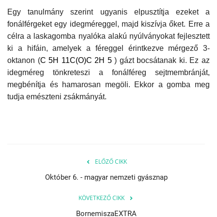
Egy tanulmány szerint ugyanis elpusztítja ezeket a
Napló postája
fonálférgeket egy idegméreggel, majd kiszívja őket. Erre a
célra a laskagomba nyalóka alakú nyúlványokat fejlesztett
Galéria
ki a hifáin, amelyek a féreggel érintkezve mérgező 3-
oktanon (
C 5H 11C(O)C 2H 5
) gázt bocsátanak ki. Ez az
Újság Archívum
idegméreg tönkreteszi a fonálféreg sejtmembránját,
megbénítja és hamarosan megöli. Ekkor a gomba meg
Emlékezzünk †
tudja emészteni zsákmányát.
Nyelv
Magyar
Deutsch
English
ELŐZŐ CIKK
Október 6. - magyar nemzeti gyásznap
KÖVETKEZŐ CIKK
BornemiszaEXTRA