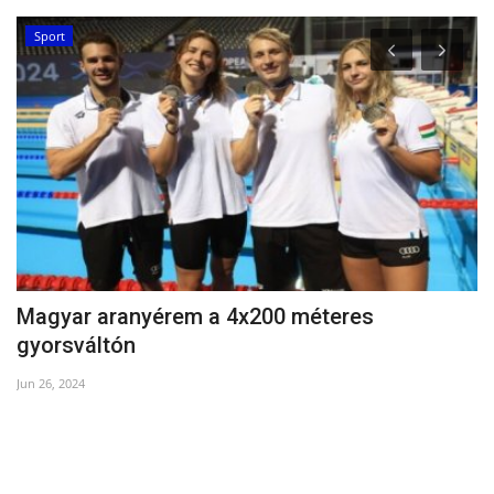
Sport
Magyar aranyérem a 4x200 méteres
E
gyorsváltón
Oc
Jun 26, 2024