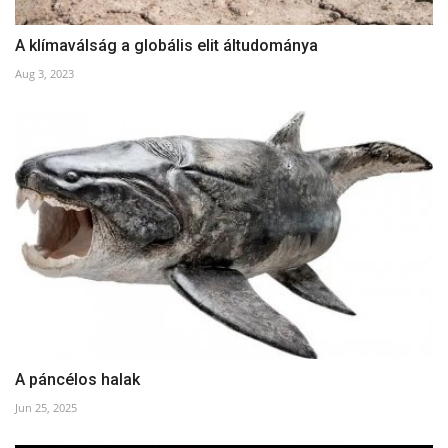
A klímaválság a globális elit áltudománya
Aug 3, 2023
A páncélos halak
Jun 25, 2025