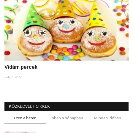
Napló postája
Galéria
Újság Archívum
Emlékezzünk †
Vidám percek
Nyelv
Feb 7, 2022
Magyar
Deutsch
English
KÖZKEDVELT CIKKEK
Ezen a héten
Ebben a hónapban
Minden időben