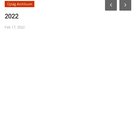
Újság Archívum
2022
Feb 17, 2022
O
Jul