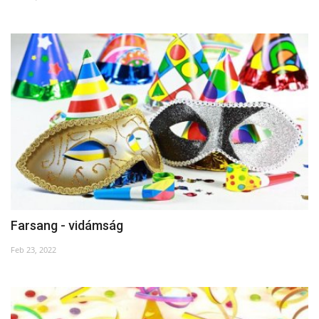
Kultúra
Történelem
Egészség
Gazdaság
Művészet
Sport
Farsang - vidámság
Sajtó
Feb 23, 2022
Rendezvény
Humor