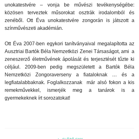
unokatestvére – vonja be művészi tevékenységébe:
közösen terveztek műsorokat osztrák irodalomból és
zenéből. Ott Éva unokatestvére zongorán is játszott a
színművészeti akadémián.
Ott Éva 2007-ben egykori tanítványaival megalapította az
Ausztriai Bartók Béla Nemzetközi Zenei Társaságot,
ami a
zeneszerző életművének ápolását és terjesztését tűzte ki
céljául. 2009-ben pedig megszületett a Bartók Béla
Nemzetközi Zongoraverseny a fiataloknak … és a
legfiatalabbaknak. Foglalkozzanak már alsó fokon a kis
remekművekkel, ismerjék meg a tanárok is a
gyermekeknek írt sorozatokat!