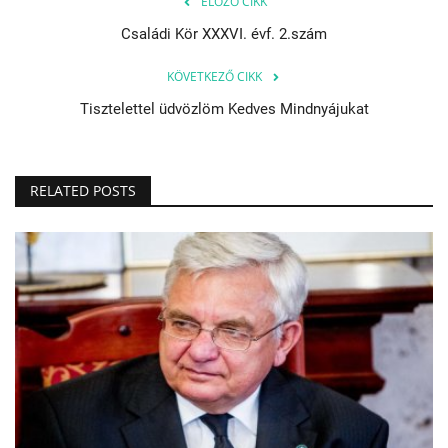
ELŐZŐ CIKK
Családi Kör XXXVI. évf. 2.szám
KÖVETKEZŐ CIKK
Tisztelettel üdvözlöm Kedves Mindnyájukat
RELATED POSTS