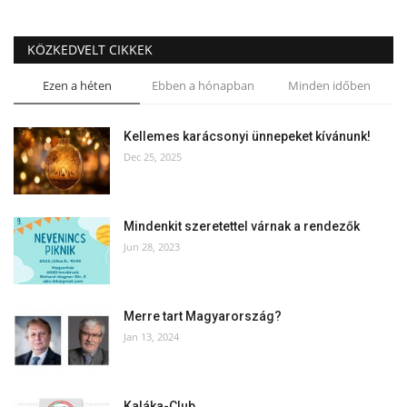
KÖZKEDVELT CIKKEK
Ezen a héten
Ebben a hónapban
Minden időben
Kellemes karácsonyi ünnepeket kívánunk!
Dec 25, 2025
Mindenkit szeretettel várnak a rendezők
Jun 28, 2023
Merre tart Magyarország?
Jan 13, 2024
Kaláka-Club