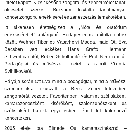
ihletet kapott. Kicsit később zongora- és zeneelmélet tanári
oklevelet szerzett. Bécsben folytatta tanulmányait
Napló postája
koncertzongora, énekkíséret és zeneszerzés témakörében.
Itt sikeresen érettségizett a „Nóta és oratórium
Galéria
énekkísérettel” tantárgyból. Budapesten is tanította többek
között Wehner Tibor és Vásárhelyi Magda, majd Ott Éva
Újság Archívum
Bécsben vett leckéket Hans Graftól, Hermann
Schwertmanntól, Robert Schollumtól és Prof. Neumanntól.
Emlékezzünk †
Pedagógiai és művészeti ihletet is kapott Viktoria
Svihlíkovától.
Nyelv
Pályája során Ott Éva mind a pedagógiai, mind a művészi
Magyar
Deutsch
English
szempontokra fókuszált: a Bécsi Zenei Intézetben
zongoraórát vezetett Favoritenben, valamint szólistaként,
kamarazenészként, kísérőként, szalonzenészként és
szólistaként barokk együttesben lépett fel különböző
koncerteken.
2005 eleje óta Elfriede Ott kamaraszínésznő –