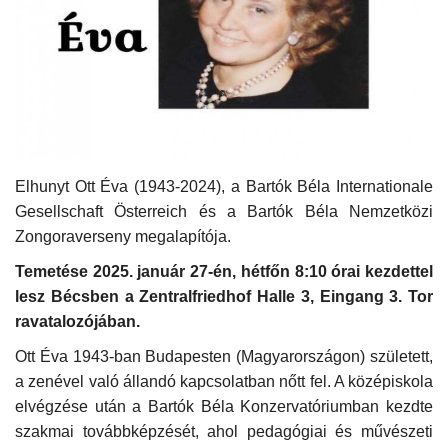
Kultúra
Történelem
Egészség
Gazdaság
Elhunyt Ott Éva (1943-2024), a Bartók Béla Internationale
Gesellschaft Österreich és a Bartók Béla Nemzetközi
Zongoraverseny megalapítója.
Művészet
Temetése 2025. január 27-én, hétfőn 8:10 órai kezdettel
Sport
lesz Bécsben a Zentralfriedhof Halle 3, Eingang 3. Tor
ravatalozójában.
Sajtó
Ott Éva 1943-ban Budapesten (Magyarországon) született,
a zenével való állandó kapcsolatban nőtt fel. A középiskola
Rendezvény
elvégzése után a Bartók Béla Konzervatóriumban kezdte
szakmai továbbképzését, ahol pedagógiai és művészeti
Humor