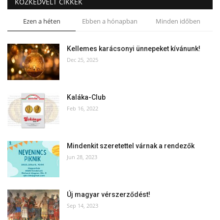
KÖZKEDVELT CIKKEK
Ezen a héten
Ebben a hónapban
Minden időben
Kellemes karácsonyi ünnepeket kívánunk!
Dec 25, 2025
Kaláka-Club
Feb 16, 2022
Mindenkit szeretettel várnak a rendezők
Jun 28, 2023
Új magyar vérszerződést!
Sep 14, 2023