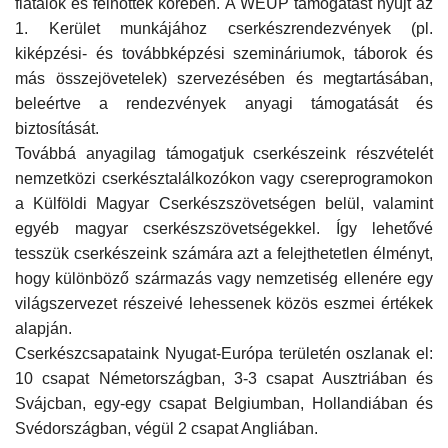
fiatalok és felnőttek körében. A WEUP támogatást nyújt az
1. Kerület munkájához cserkészrendezvények (pl.
Napló postája
kiképzési- és továbbképzési szemináriumok, táborok és
más összejövetelek) szervezésében és megtartásában,
Galéria
beleértve a rendezvények anyagi támogatását és
biztosítását.
Újság Archívum
Továbbá anyagilag támogatjuk cserkészeink részvételét
nemzetközi cserkésztalálkozókon vagy csereprogramokon
Emlékezzünk †
a Külföldi Magyar Cserkészszövetségen belül, valamint
egyéb magyar cserkészszövetségekkel. Így lehetővé
Nyelv
tesszük cserkészeink számára azt a felejthetetlen élményt,
hogy különböző származás vagy nemzetiség ellenére egy
Magyar
Deutsch
English
világszervezet részeivé lehessenek közös eszmei értékek
alapján.
Cserkészcsapataink Nyugat-Európa területén oszlanak el:
10 csapat Németországban, 3-3 csapat Ausztriában és
Svájcban, egy-egy csapat Belgiumban, Hollandiában és
Svédországban, végül 2 csapat Angliában.