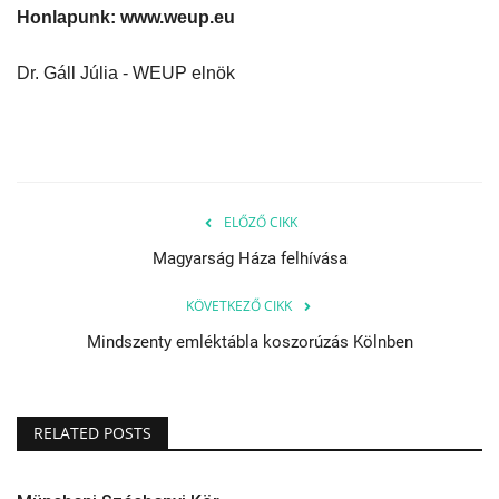
Honlapunk: www.weup.eu
Dr. Gáll Júlia - WEUP elnök
ELŐZŐ CIKK
Magyarság Háza felhívása
KÖVETKEZŐ CIKK
Mindszenty emléktábla koszorúzás Kölnben
RELATED POSTS