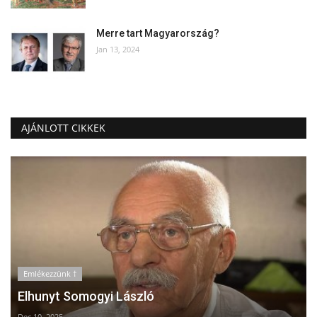
Merre tart Magyarország?
Jan 13, 2024
AJÁNLOTT CIKKEK
Emlékezzünk †
Elhunyt Somogyi László
Dec 10, 2025