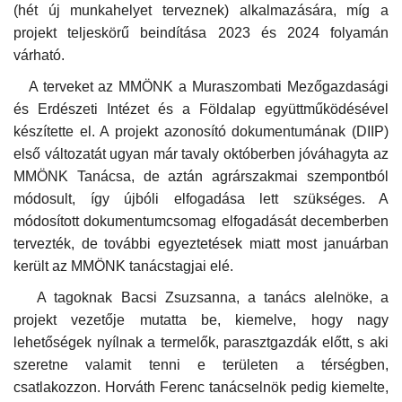
(hét új munkahelyet terveznek) alkalmazására, míg a
projekt teljeskörű beindítása 2023 és 2024 folyamán
várható.
A terveket az MMÖNK a Muraszombati Mezőgazdasági
és Erdészeti Intézet és a Földalap együttműködésével
készítette el. A projekt azonosító dokumentumának (DIIP)
első változatát ugyan már tavaly októberben jóváhagyta az
MMÖNK Tanácsa, de aztán agrárszakmai szempontból
módosult, így újbóli elfogadása lett szükséges. A
módosított dokumentumcsomag elfogadását decemberben
tervezték, de további egyeztetések miatt most januárban
került az MMÖNK tanácstagjai elé.
A tagoknak Bacsi Zsuzsanna, a tanács alelnöke, a
projekt vezetője mutatta be, kiemelve, hogy nagy
lehetőségek nyílnak a termelők, parasztgazdák előtt, s aki
szeretne valamit tenni e területen a térségben,
csatlakozzon. Horváth Ferenc tanácselnök pedig kiemelte,