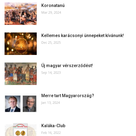
Koronatanú
Mar 29, 2024
Kellemes karácsonyi ünnepeket kívánunk!
Dec 25, 2025
Új magyar vérszerződést!
Sep 14, 2023
Merre tart Magyarország?
Jan 13, 2024
Kaláka-Club
Feb 16, 2022