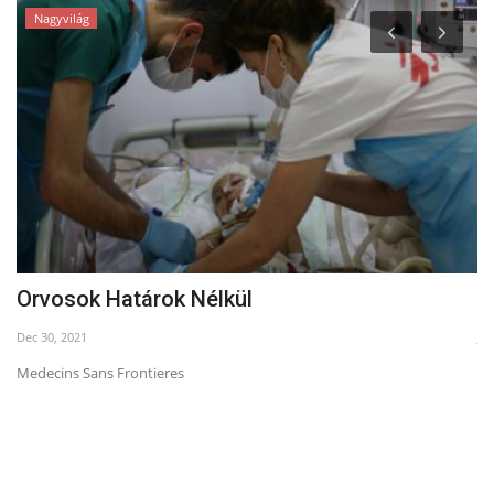
Nagyvilág
Orvosok Határok Nélkül
V
Dec 30, 2021
Ju
Medecins Sans Frontieres