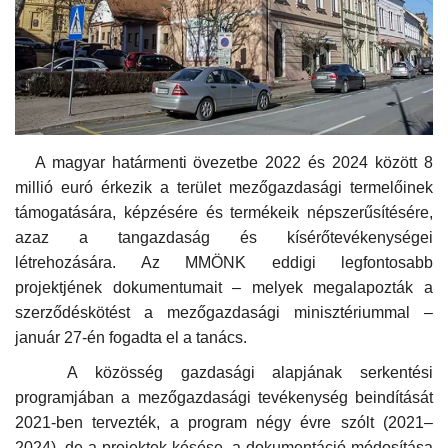
Kultúra
Történelem
Egészség
A magyar határmenti övezetbe 2022 és 2024 között 8
Gazdaság
millió euró érkezik a terület mezőgazdasági termelőinek
támogatására, képzésére és termékeik népszerűsítésére,
Művészet
azaz a tangazdaság és kísérőtevékenységei
létrehozására. Az MMÖNK eddigi legfontosabb
projektjének dokumentumait – melyek megalapozták a
Sport
szerződéskötést a mezőgazdasági minisztériummal –
január 27-én fogadta el a tanács.
Sajtó
A közösség gazdasági alapjának serkentési
Rendezvény
programjában a mezőgazdasági tevékenység beindítását
2021-ben tervezték, a program négy évre szólt (2021–
Humor
2024), de a projektek késése, a dokumentáció módosítása