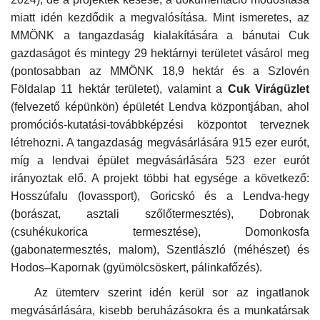
miatt idén kezdődik a megvalósítása. Mint ismeretes, az
Napló postája
MMÖNK a tangazdaság kialakítására a bánutai Cuk
gazdaságot és mintegy 29 hektárnyi területet vásárol meg
Galéria
(pontosabban az MMÖNK 18,9 hektár és a Szlovén
Földalap 11 hektár területet), valamint a
Cuk Virágüzlet
Újság Archívum
(felvezető képünkön) épületét Lendva központjában, ahol
promóciós-kutatási-továbbképzési központot terveznek
Emlékezzünk †
létrehozni. A tangazdaság megvásárlására 915 ezer eurót,
míg a lendvai épület megvásárlására 523 ezer eurót
Nyelv
irányoztak elő. A projekt többi hat egysége a következő:
Hosszúfalu (lovassport), Goricskó és a Lendva-hegy
Magyar
Deutsch
English
(borászat, asztali szőlőtermesztés), Dobronak
(csuhékukorica termesztése), Domonkosfa
(gabonatermesztés, malom), Szentlászló (méhészet) és
Hodos–Kapornak (gyümölcsöskert, pálinkafőzés).
Az ütemterv szerint idén kerül sor az ingatlanok
megvásárlására, kisebb beruházásokra és a munkatársak