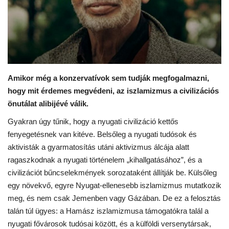
Kultúra
Történelem
Egészség
Amikor még a konzervatívok sem tudják megfogalmazni,
hogy mit érdemes megvédeni, az iszlamizmus a civilizációs
Gazdaság
önutálat alibijévé válik.
Művészet
Gyakran úgy tűnik, hogy a nyugati civilizáció kettős
fenyegetésnek van kitéve. Belsőleg a nyugati tudósok és
aktivisták a gyarmatosítás utáni aktivizmus álcája alatt
Sport
ragaszkodnak a nyugati történelem „kihallgatásához”, és a
civilizációt bűncselekmények sorozataként állítják be. Külsőleg
Sajtó
egy növekvő, egyre Nyugat-ellenesebb iszlamizmus mutatkozik
meg, és nem csak Jemenben vagy Gázában. De ez a felosztás
Rendezvény
talán túl ügyes: a Hamász iszlamizmusa támogatókra talál a
nyugati fővárosok tudósai között, és a külföldi versenytársak,
Humor