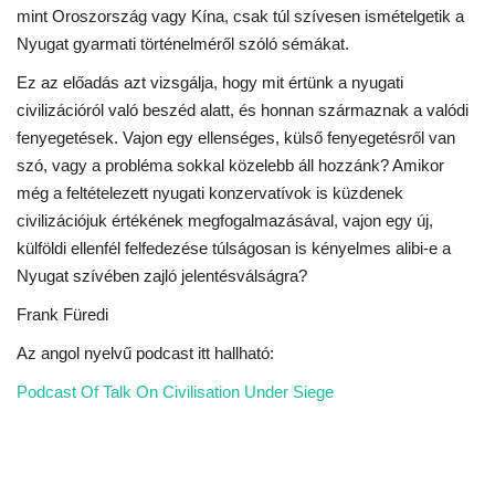
mint Oroszország vagy Kína, csak túl szívesen ismételgetik a
Nyugat gyarmati történelméről szóló sémákat.
Napló postája
Ez az előadás azt vizsgálja, hogy mit értünk a nyugati
Galéria
civilizációról való beszéd alatt, és honnan származnak a valódi
fenyegetések. Vajon egy ellenséges, külső fenyegetésről van
Újság Archívum
szó, vagy a probléma sokkal közelebb áll hozzánk? Amikor
még a feltételezett nyugati konzervatívok is küzdenek
Emlékezzünk †
civilizációjuk értékének megfogalmazásával, vajon egy új,
külföldi ellenfél felfedezése túlságosan is kényelmes alibi-e a
Nyelv
Nyugat szívében zajló jelentésválságra?
Frank Füredi
Magyar
Deutsch
English
Az angol nyelvű podcast itt hallható:
Podcast Of Talk On Civilisation Under Siege