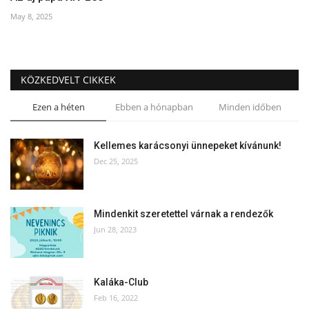
May 8, 2025
KÖZKEDVELT CIKKEK
Ezen a héten
Ebben a hónapban
Minden időben
Kellemes karácsonyi ünnepeket kívánunk!
Dec 25, 2025
Mindenkit szeretettel várnak a rendezők
Jun 28, 2023
Kaláka-Club
Feb 16, 2022