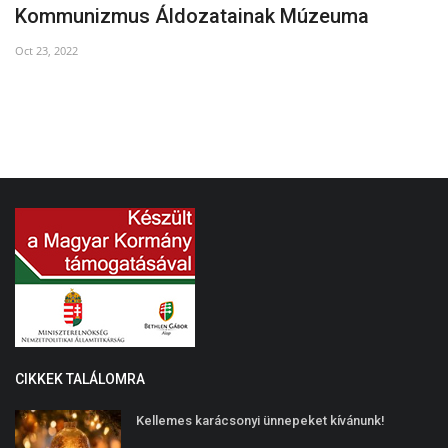
Kommunizmus Áldozatainak Múzeuma
I
Oct 23, 2022
Ma
CIKKEK TALÁLOMRA
Kellemes karácsonyi ünnepeket kívánunk!