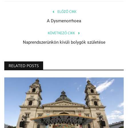
ELŐZŐ CIKK
A Dysmenorrhoea
KÖVETKEZŐ CIKK
Naprendszerünkön kívüli bolygók születése
RELATED POSTS