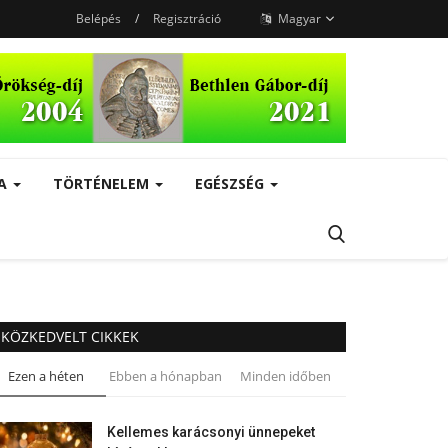
Belépés
/
Regisztráció
Magyar
RA
TÖRTÉNELEM
EGÉSZSÉG
KÖZKEDVELT CIKKEK
Ezen a héten
Ebben a hónapban
Minden időben
Kellemes karácsonyi ünnepeket