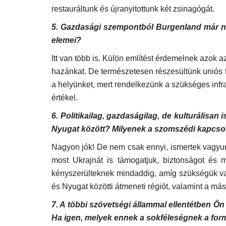
restauráltunk és újranyitottunk két zsinagógát.
5. Gazdasági szempontból Burgenland már ne
elemei?
Itt van több is. Külön említést érdemelnek azok 
hazánkat. De természetesen részesültünk uniós t
Demokrácia – áldás vagy átok?
a helyünket, mert rendelkezünk a szükséges infra
értékel.
Aug 24, 2021
6. Politikailag, gazdaságilag, de kulturálisan
Nyugat között? Milyenek a szomszédi kapcso
Nagyon jók! De nem csak ennyi, ismertek vagyunk
most Ukrajnát is támogatjuk, biztonságot és m
kényszerülteknek mindaddig, amíg szükségük van 
és Nyugat közötti átmeneti régiót, valamint a más
7. A többi szövetségi állammal ellentétben Ö
Ha igen, melyek ennek a sokféleségnek a for