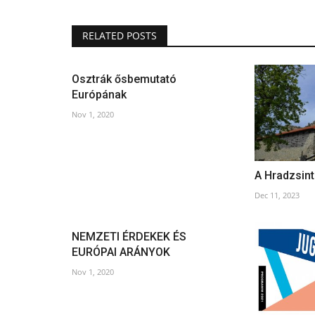
RELATED POSTS
Osztrák ősbemutató
Európának
Nov 1, 2020
A Hradzsint
Dec 11, 2023
NEMZETI ÉRDEKEK ÉS
EURÓPAI ARÁNYOK
Nov 1, 2020