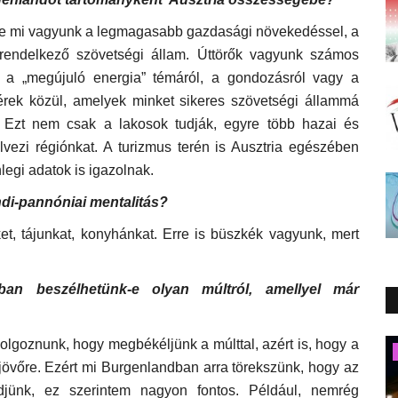
re mi vagyunk a legmagasabb gazdasági növekedéssel, a
 rendelkező szövetségi állam. Úttörők vagyunk számos
l, a „megújuló energia” témáról, a gondozásról vagy a
lérek közül, amelyek minket sikeres szövetségi állammá
i. Ezt nem csak a lakosok tudják, egyre több hazai és
ezi régiónkat. A turizmus terén is Ausztria egészében
nlegi adatok is igazolnak.
ndi-pannóniai mentalitás?
et, tájunkat, konyhánkat. Erre is büszkék vagyunk, mert
an beszélhetünk-e olyan múltról, amellyel már
olgoznunk, hogy megbékéljünk a múlttal, azért is, hogy a
Művészet
 a jövőre. Ezért mi Burgenlandban arra törekszünk, hogy az
djünk, ez szerintem nagyon fontos. Például, nemrég