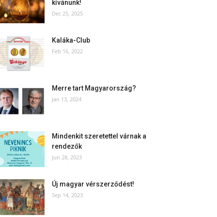
kívánunk!
Dec 25, 2025
Kaláka-Club
Feb 16, 2022
Merre tart Magyarország?
Jan 13, 2024
Mindenkit szeretettel várnak a
rendezők
Jun 28, 2023
Új magyar vérszerződést!
Sep 14, 2023