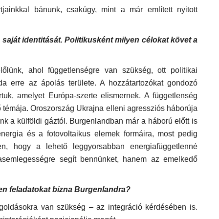
jainkkal bánunk, csakúgy, mint a már említett nyitott
saját identitását. Politikusként milyen célokat követ a
lünk, ahol függetlenségre van szükség, ott politikai
a erre az ápolás területe. A hozzátartozókat gondozó
rtuk, amelyet Európa-szerte elismernek. A függetlenség
ő témája. Oroszország Ukrajna elleni agressziós háborúja
k a külföldi gáztól. Burgenlandban már a háború előtt is
nergia és a fotovoltaikus elemek formáira, most pedig
ben, hogy a lehető leggyorsabban energiafüggetlenné
ímasemlegességre segít bennünket, hanem az emelkedő
yen feladatokat bízna Burgenlandra?
goldásokra van szükség – az integráció kérdésében is.