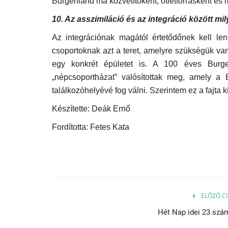
Burgenland ma közvetítőként, ötletforrásként és 
10. Az asszimiláció és az integráció között m
Az integrációnak magától értetődőnek kell le
csoportoknak azt a teret, amelyre szükségük van 
egy konkrét épületet is. A 100 éves Burge
„népcsoportházat” valósítottak meg, amely a 
találkozóhelyévé fog válni. Szerintem ez a fajta
Készítette: Deák Ernő
Fordította: Fetes Kata
ELŐZŐ CI
Hét Nap idei 23.szá