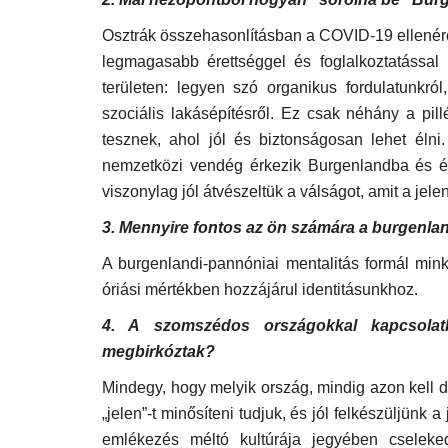
Osztrák összehasonlításban a COVID-19 ellené
legmagasabb érettséggel és foglalkoztatással
területen: legyen szó organikus fordulatunkró
szociális lakásépítésről. Ez csak néhány a pil
tesznek, ahol jól és biztonságosan lehet éln
nemzetközi vendég érkezik Burgenlandba és élv
viszonylag jól átvészeltük a válságot, amit a jele
3. Mennyire fontos az ön számára a burgenla
A burgenlandi-pannóniai mentalitás formál mink
óriási mértékben hozzájárul identitásunkhoz.
4. A szomszédos országokkal kapcsolatb
megbirkóztak?
Mindegy, hogy melyik ország, mindig azon kell d
Nagyvilág
„jelen”-t minősíteni tudjuk, és jól felkészüljünk
emlékezés méltó kultúrája jegyében cseleke