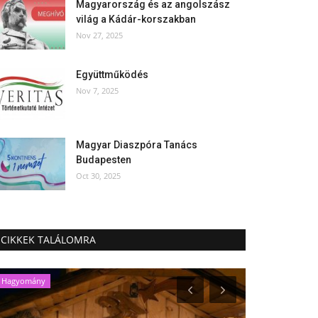
Magyarország és az angolszász
világ a Kádár-korszakban
Nov 27, 2025
Együttműködés
Nov 7, 2025
Magyar Diaszpóra Tanács
Budapesten
Oct 30, 2025
CIKKEK TALÁLOMRA
Hagyomány
Kárpát-medence