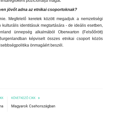
mintarégióként pozicionálja magát.
ilyen jövőt adna az etnikai csoportoknak?
nnie. Megfelelő keretek között megadjuk a nemzetiségi
kulturális identitásuk megtartására - de ideális esetben,
nland ünnepség alkalmából Oberwarton (Felsőőrött)
Burgenlandban képviselt összes etnikai csoport közös
 kisebbségpolitika önmagáért beszél.
KK
KÖVETKEZŐ CIKK
ma
Magyarok Csehországban