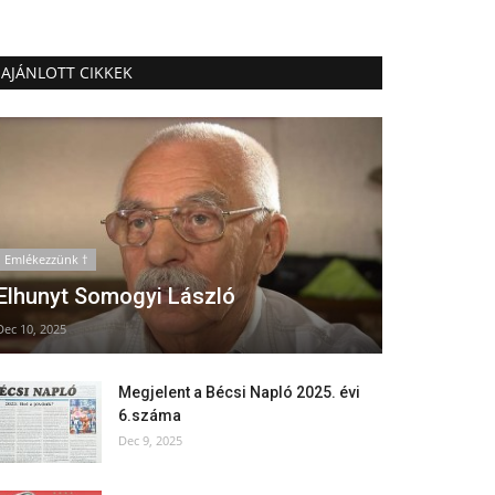
AJÁNLOTT CIKKEK
Emlékezzünk †
Elhunyt Somogyi László
Dec 10, 2025
Megjelent a Bécsi Napló 2025. évi
6.száma
Dec 9, 2025