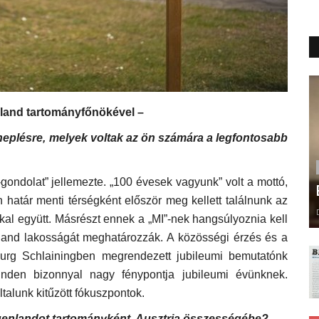
land tartományfőnökével –
neplésre, melyek voltak az ön számára a legfontosabb
ondolat” jellemezte. „100 évesek vagyunk” volt a mottó,
n határ menti térségként először meg kellett találnunk az
nkkal együtt. Másrészt ennek a „MI”-nek hangsúlyoznia kell
land lakosságát meghatározzák. A közösségi érzés és a
sburg Schlainingben megrendezett jubileumi bemutatónk
minden bizonnyal nagy fénypontja jubileumi évünknek.
ltalunk kitűzött fókuszpontok.
genlandot tartományként Ausztria összességébe?