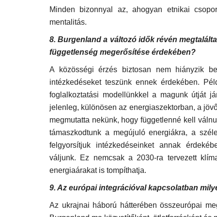
Minden bizonnyal az, ahogyan etnikai csoport
mentalitás.
8. Burgenland a változó idők révén megtalálta 
függetlenség megerősítése érdekében?
A közösségi érzés biztosan nem hiányzik belő
intézkedéseket teszünk ennek érdekében. Péld
foglalkoztatási modellünkkel a magunk útját já
jelenleg, különösen az energiaszektorban, a jöv
megmutatta nekünk, hogy függetlenné kell válnun
támaszkodtunk a megújuló energiákra, a széle
felgyorsítjuk intézkedéseinket annak érdeké
váljunk. Ez nemcsak a 2030-ra tervezett kl
energiaárakat is tompíthatja.
9. Az európai integrációval kapcsolatban mil
Az ukrajnai háború hátterében összeurópai me