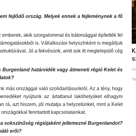
m fejlődő ország. Melyek ennek a fejleménynek a fő
az emberek, akik szorgalommal és bátorsággal építették fel
ámogatásokból is. Vállalkozási helyszínként is megálljuk
A világ legjobb középülete a budapesti
K
struktúrával. Jó a fekvésünk, amit sok itt megtelepülő cég
Néprajzi Múzeum
s
Jun 5, 2024
De
 is Burgenland határvidék vagy átmeneti régió Kelet és
latok?
“A
 más országgal való szolidaritásunkról. Az a tény, hogy
enedéket nyújtunk az ártatlanul lakóhelyüket elhagyni
rá, azt hiszem, jól mutatja a helyzetünket, mint a Kelet
 országokkal fenntartott kapcsolatainkat.
n a sokszínűség régiójaként jellemezné Burgenlandot?
máló erői?