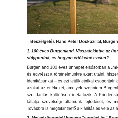
– Beszélgetés Hans Peter Doskozillal,
Burgen
1. 100 éves Burgenland. Visszatekintve az ün
súlypontok, és hogyan értékelné ezeket?
Burgenland 100 éves ünnepét elsősorban a „mi-g
és egyrészt a történelmünkre akart utalni, hisze
identitásunkat – és ezt tettük etnikai csoportjai
azokat az értékeket, amelyek szerintem Burgen
szolidaritás különösen idetartozik. A Frieden
láttatja szövetségi államunk fejlődését, és 
Továbbra is megtekinthető a kiállítás és vele az á
2. Mai nézőpontból hogyan "sorolná be" Bur