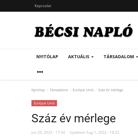
Kapcsolat
NYITÓLAP
AKTUÁLIS
TÁRSADALOM
Nyitólap
Társadalom
Európai Unió
Száz év mérlege
Európai Unió
Száz év mérlege
Jun 20, 2022 - 17:34
Updated: Aug 1, 2022 - 18:22