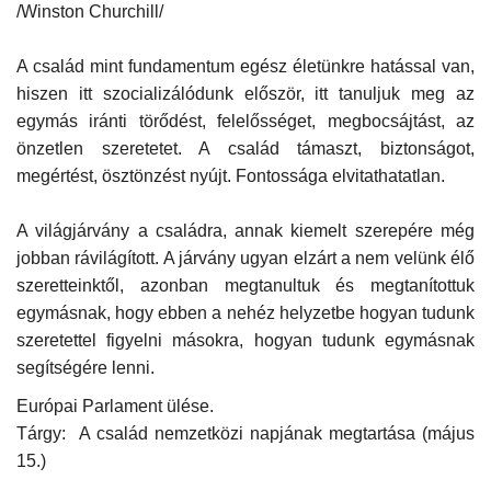
/Winston Churchill/
Napló postája
A család mint fundamentum egész életünkre hatással van,
hiszen itt szocializálódunk először, itt tanuljuk meg az
Galéria
egymás iránti törődést, felelősséget, megbocsájtást, az
önzetlen szeretetet. A család támaszt, biztonságot,
Újság Archívum
megértést, ösztönzést nyújt. Fontossága elvitathatatlan.
Emlékezzünk †
A világjárvány a családra, annak kiemelt szerepére még
jobban rávilágított. A járvány ugyan elzárt a nem velünk élő
Nyelv
szeretteinktől, azonban megtanultuk és megtanítottuk
egymásnak, hogy ebben a nehéz helyzetbe hogyan tudunk
Magyar
Deutsch
English
szeretettel figyelni másokra, hogyan tudunk egymásnak
segítségére lenni.
Európai Parlament ülése.
Tárgy: A család nemzetközi napjának megtartása (május
15.)