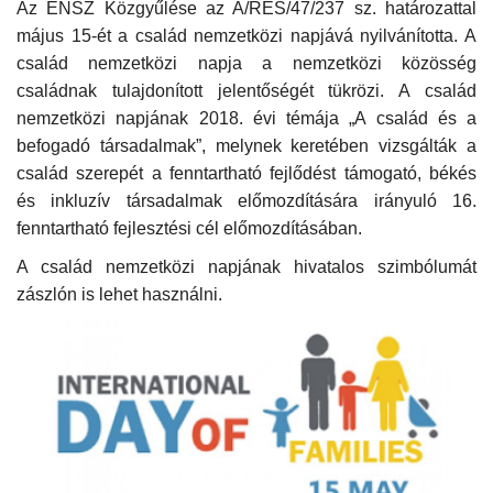
Az ENSZ Közgyűlése az A/RES/47/237 sz. határozattal
május 15-ét a család nemzetközi napjává nyilvánította. A
család nemzetközi napja a nemzetközi közösség
családnak tulajdonított jelentőségét tükrözi. A család
nemzetközi napjának 2018. évi témája „A család és a
befogadó társadalmak”, melynek keretében vizsgálták a
család szerepét a fenntartható fejlődést támogató, békés
és inkluzív társadalmak előmozdítására irányuló 16.
fenntartható fejlesztési cél előmozdításában.
A család nemzetközi napjának hivatalos szimbólumát
zászlón is lehet használni.