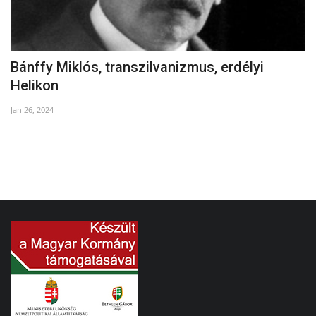
Bánffy Miklós, transzilvanizmus, erdélyi
L
Helikon
Fe
Jan 26, 2024