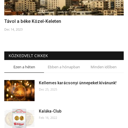
Távol a béke Közel-Keleten
Dec 14, 2023
KÖZKEDVELT CIKKEK
Ezen a héten
Ebben a hónapban
Minden időben
Kellemes karácsonyi ünnepeket kívánunk!
Dec 25, 2025
Kaláka-Club
Feb 16, 2022