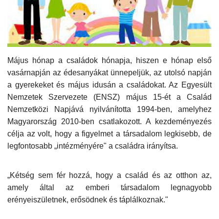
Kultúra
Történelem
Május hónap a családok hónapja, hiszen e hónap első
Egészség
vasárnapján az édesanyákat ünnepeljük, az utolsó napján
a gyerekeket és május idusán a családokat. Az Egyesült
Gazdaság
Nemzetek Szervezete (ENSZ) május 15-ét a Család
Nemzetközi Napjává nyilvánította 1994-ben, amelyhez
Művészet
Magyarország 2010-ben csatlakozott. A kezdeményezés
célja az volt, hogy a figyelmet a társadalom legkisebb, de
Sport
legfontosabb „intézményére" a családra irányítsa.
Sajtó
„Kétség sem fér hozzá, hogy a család és az otthon az,
amely által az emberi társadalom legnagyobb
Rendezvény
erényeiszületnek,
erősödnek és táplálkoznak."
Humor