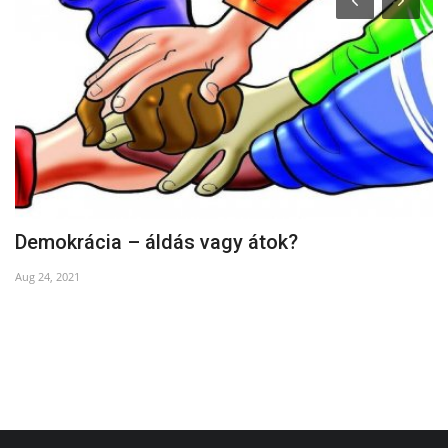
Demokrácia – áldás vagy átok?
M
Aug 24, 2021
Oc