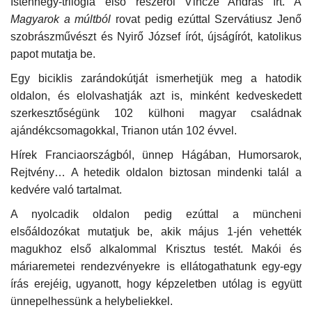
Istenhegy-trilógia első részéről Vincze András írt. A
Magyarok a múltból
rovat pedig ezúttal Szervátiusz Jenő
szobrászművészt és Nyirő József írót, újságírót, katolikus
papot mutatja be.
Egy biciklis zarándokútját ismerhetjük meg a hatodik
oldalon, és elolvashatják azt is, minként kedveskedett
szerkesztőségünk 102 külhoni magyar családnak
ajándékcsomagokkal, Trianon után 102 évvel.
Hírek Franciaországból, ünnep Hágában, Humorsarok,
Rejtvény… A hetedik oldalon biztosan mindenki talál a
kedvére való tartalmat.
A nyolcadik oldalon pedig ezúttal a müncheni
elsőáldozókat mutatjuk be, akik május 1-jén vehették
magukhoz első alkalommal Krisztus testét. Makói és
máriaremetei rendezvényekre is ellátogathatunk egy-egy
írás erejéig, ugyanott, hogy képzeletben utólag is együtt
ünnepelhessünk a helybeliekkel.