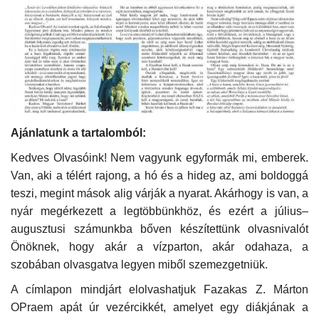
Kultúra
Történelem
Egészség
Gazdaság
Ajánlatunk a
tartalomból:
Kedves Olvasóink! Nem vagyunk egyformák mi, emberek.
Művészet
Van, aki a télért rajong, a hó és a hideg az, ami boldoggá
teszi, megint mások alig várják a nyarat. Akárhogy is van, a
Sport
nyár megérkezett a legtöbbünkhöz, és ezért a július–
augusztusi számunkba bőven készítettünk olvasnivalót
Sajtó
Önöknek, hogy akár a vízparton, akár odahaza, a
szobában olvasgatva legyen miből szemezgetniük.
Rendezvény
A címlapon mindjárt elolvashatjuk Fazakas Z. Márton
OPraem apát úr vezércikkét, amelyet egy diákjának a
Humor