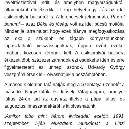
levélrészletével indít, és amelyben magyarságunkról,
államunkról elmélkedik. Itt kap helyet egy írás az idei
Napló postája
csíksomlyói búcsúról is. A ferencesek jelmondata,
Pax et
bonum!
– azaz
Béke és jóság!
volt az idei búcsú mottója.
Galéria
Minden jel arra mutat, hogy ezek hiánya, megfogyatkozása
az oka a szűkebb és tágabb környezetünkben
Újság Archívum
tapasztalható visszásságoknak, éppen ezért ezeket
imában, közösen kérnünk kell. A csíksomlyói búcsúra
Emlékezzünk †
érkezett több százezer zarándok ezt esdekelte idén és erre
figyelmeztetett az ünnepi szónok, Udvardy György
Nyelv
veszprémi érsek is – olvashatjuk a beszámolóban.
Magyar
Deutsch
English
A második oldalon találhatják meg a Szentatya üzenetét a
második Nagyszülők és Idősek Világnapjára, amelyet
július 24-én tart az egyház, illetve a pápa júliusi és
augusztusi imaszándékáról is itt olvashatunk.
„
Amikor több mint három évtizeddel ezelőtt, 1991.
szeptember 1-jén elkezdtem munkámat a Linzi