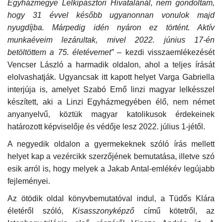
Egyházmegye Lelkipásztori Hivatalánál, nem gondoltam,
hogy 31 évvel később ugyanonnan vonulok majd
nyugdíjba. Márpedig idén nyáron ez történt. Aktív
munkaéveim lezárultak, mivel 2022. június 17-én
betöltöttem a 75. életévemet”
– kezdi visszaemlékezését
Vencser László a harmadik oldalon, ahol a teljes írását
elolvashatják. Ugyancsak itt kapott helyet Varga Gabriella
interjúja is, amelyet Szabó Ernő linzi magyar lelkésszel
készített, aki a Linzi Egyházmegyében élő, nem német
anyanyelvű, köztük magyar katolikusok érdekeinek
határozott képviselője és védője lesz 2022. július 1-jétől.
A negyedik oldalon a gyermekeknek szóló írás mellett
helyet kap a vezércikk szerzőjének bemutatása, illetve szó
esik arról is, hogy melyek a Jakab Antal-emlékév legújabb
fejleményei.
Az ötödik oldal könyvbemutatóval indul, a Tüdős Klára
életéről szóló,
Kisasszonyképző
című kötetről, az