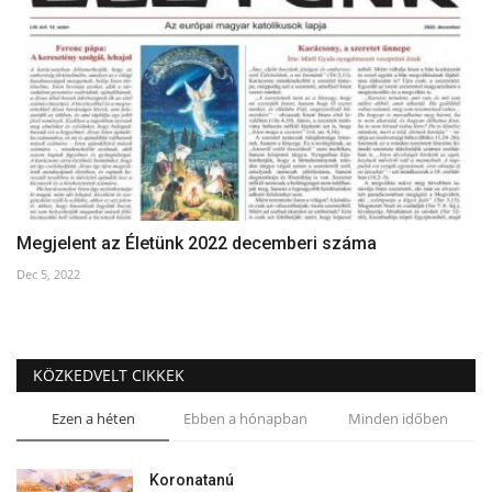
Megjelent az Életünk 2022 decemberi száma
Dec 5, 2022
KÖZKEDVELT CIKKEK
Ezen a héten
Ebben a hónapban
Minden időben
Koronatanú