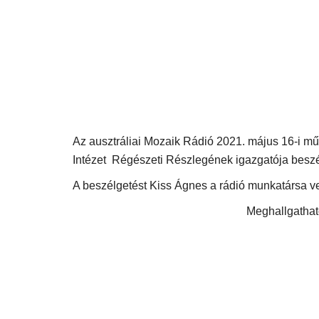
Az ausztráliai Mozaik Rádió 2021. május 16-i m
Intézet Régészeti Részlegének igazgatója besz
A beszélgetést Kiss Ágnes a rádió munkatársa ve
Meghallgatható a zöld tégl