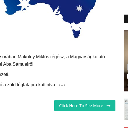
űsorában Makoldy Miklós régész, a Magyarságkutató
él Aba Sámuelről.
zeti.
alapra kattintva
↓↓↓
Click Here To See More