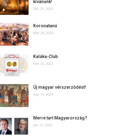
kívánunk!
Dec 25, 2025
Koronatanú
Mar 29, 2024
Kaláka-Club
Feb 16, 2022
Új magyar vérszerződést!
Sep 14, 2023
Merre tart Magyarország?
Jan 13, 2024