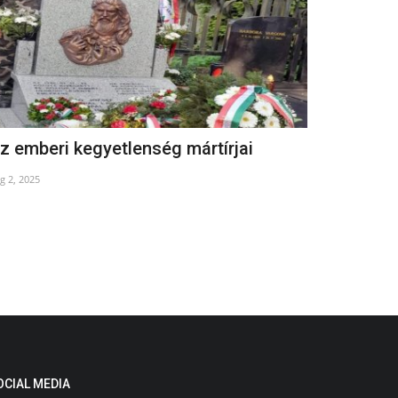
z emberi kegyetlenség mártírjai
Beteljesül
g 2, 2025
Dec 29, 2021
OCIAL MEDIA