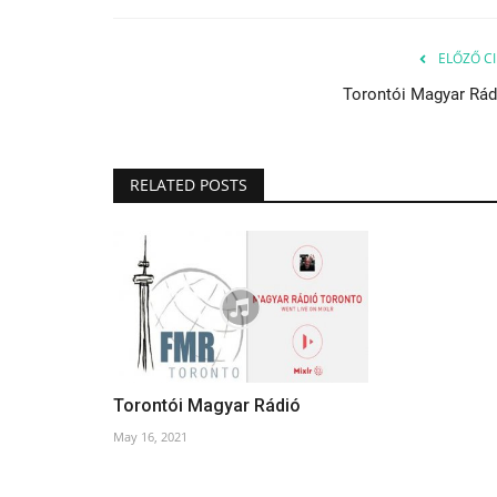
ELŐZŐ CI
Torontói Magyar Rád
RELATED POSTS
Torontói Magyar Rádió
May 16, 2021
Magyarság Történeleme