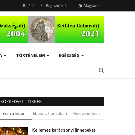
Belépés
/
Regisztráció
Magyar
RA
TÖRTÉNELEM
EGÉSZSÉG
KÖZKEDVELT CIKKEK
Ezen a héten
Ebben a hónapban
Minden időben
Kellemes karácsonyi ünnepeket