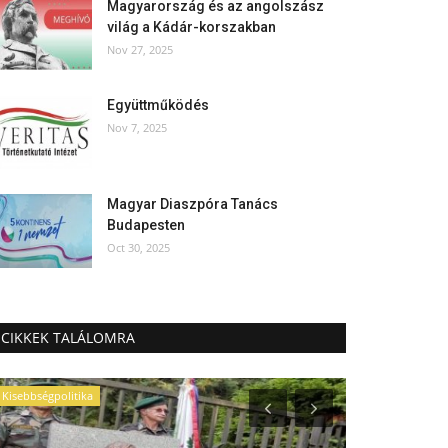
Magyarország és az angolszász
világ a Kádár-korszakban
Nov 27, 2025
Együttműködés
Nov 7, 2025
Magyar Diaszpóra Tanács
Budapesten
Oct 30, 2025
CIKKEK TALÁLOMRA
Kisebbségpolitika
Hagyomány