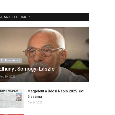
AJÁNLOTT CIKKEK
Emlékezzünk †
Elhunyt Somogyi László
Dec 10, 2025
Megjelent a Bécsi Napló 2025. évi
6.száma
Dec 9, 2025