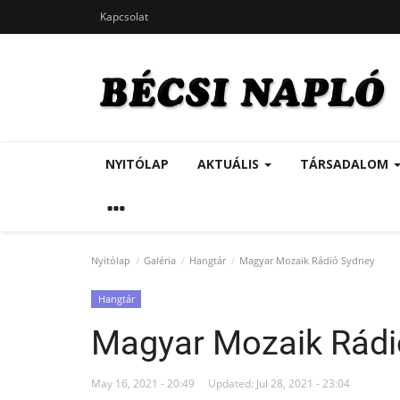
Kapcsolat
NYITÓLAP
AKTUÁLIS
TÁRSADALOM
Nyitólap
Galéria
Hangtár
Magyar Mozaik Rádió Sydney
Hangtár
Magyar Mozaik Rádi
May 16, 2021 - 20:49
Updated: Jul 28, 2021 - 23:04