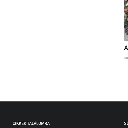
Hogyan válik egy gyermek kétnyelvűvé?
A
l
May 12, 2025
Au
CIKKEK TALÁLOMRA
S