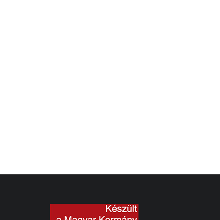
Őrvidék elvesztése, Burgenland
születése, magyar szempontbó
Aug 7, 2021