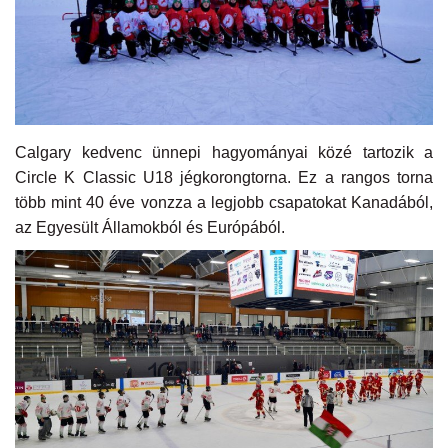
Kultúra
Történelem
Egészség
Calgary kedvenc ünnepi hagyományai közé tartozik a
Circle K Classic U18 jégkorongtorna. Ez a rangos torna
Gazdaság
több mint 40 éve vonzza a legjobb csapatokat Kanadából,
az Egyesült Államokból és Európából.
Művészet
Sport
Sajtó
Rendezvény
Humor