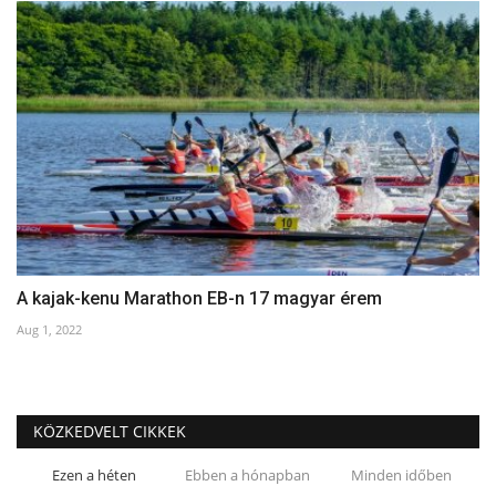
A kajak-kenu Marathon EB-n 17 magyar érem
Aug 1, 2022
KÖZKEDVELT CIKKEK
Ezen a héten
Ebben a hónapban
Minden időben