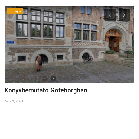
Európa
Könyvbemutató Göteborgban
H
Nov 9, 2021
De