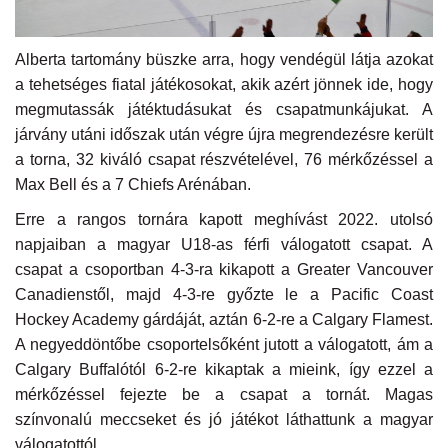
Napló postája
Alberta tartomány büszke arra, hogy vendégül látja azokat
a tehetséges fiatal játékosokat, akik azért jönnek ide, hogy
Galéria
megmutassák játéktudásukat és csapatmunkájukat. A
járvány utáni időszak után végre újra megrendezésre került
Újság Archívum
a torna, 32 kiváló csapat részvételével, 76 mérkőzéssel a
Max Bell és a 7 Chiefs Arénában.
Emlékezzünk †
Erre a rangos tornára kapott meghívást 2022. utolsó
napjaiban a magyar U18-as férfi válogatott csapat. A
Nyelv
csapat a csoportban 4-3-ra kikapott a Greater Vancouver
Magyar
Deutsch
English
Canadienstől, majd 4-3-re győzte le a Pacific Coast
Hockey Academy gárdáját, aztán 6-2-re a Calgary Flamest.
A negyeddöntőbe csoportelsőként jutott a válogatott, ám a
Calgary Buffalótól 6-2-re kikaptak a mieink, így ezzel a
mérkőzéssel fejezte be a csapat a tornát. Magas
színvonalú meccseket és jó játékot láthattunk a magyar
válogatottól.