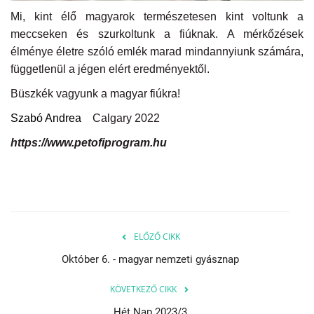
Mi, kint élő magyarok természetesen kint voltunk a
meccseken és szurkoltunk a fiúknak. A mérkőzések
élménye életre szóló emlék marad mindannyiunk számára,
függetlenül a jégen elért eredményektől.
Büszkék vagyunk a magyar fiúkra!
Szabó Andrea
Calgary 2022
https://www.petofiprogram.hu
ELŐZŐ CIKK
Október 6. - magyar nemzeti gyásznap
KÖVETKEZŐ CIKK
Hét Nap 2023/3