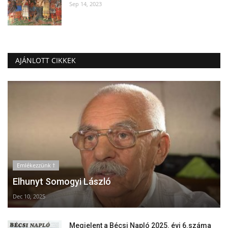
Sep 14, 2023
AJÁNLOTT CIKKEK
Emlékezzünk †
Elhunyt Somogyi László
Dec 10, 2025
Megjelent a Bécsi Napló 2025. évi 6.száma