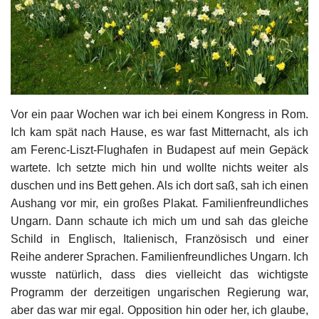
Kultur
Geschichte
Gesundheit
Vor ein paar Wochen war ich bei einem Kongress in Rom.
Ich kam spät nach Hause, es war fast Mitternacht, als ich
Wirtschaft
am Ferenc-Liszt-Flughafen in Budapest auf mein Gepäck
wartete. Ich setzte mich hin und wollte nichts weiter als
Kunst
duschen und ins Bett gehen. Als ich dort saß, sah ich einen
Aushang vor mir, ein großes Plakat. Familienfreundliches
Sport
Ungarn. Dann schaute ich mich um und sah das gleiche
Schild in Englisch, Italienisch, Französisch und einer
Presse
Reihe anderer Sprachen. Familienfreundliches Ungarn. Ich
wusste natürlich, dass dies vielleicht das wichtigste
Veranstaltungen
Programm der derzeitigen ungarischen Regierung war,
aber das war mir egal. Opposition hin oder her, ich glaube,
Humor