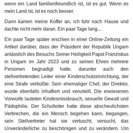
wenn ein Land familienfreundlich ist, ist es gut. Wenn es
mein Land ist, ist es noch besser.
Unser Briefkasten
Dann kamen meine Koffer an, ich fuhr nach Hause und
Galerie
dachte nicht mehr daran. Ein paar Tage lang...
Ein paar Tage später erschien in einer Online-Zeitung ein
Lasst uns erinnern †
Artikel darüber, dass der Präsident der Republik Ungarn
anlässlich des Besuchs Seiner Heiligkeit Papst Franziskus
Language
in Ungarn im Jahr 2023 und zu seinen Ehren mehrere
Personen begnadigt hatte, darunter auch den
Magyar
Deutsch
English
stellvertretenden Leiter einer Kinderschutzeinrichtung, der
eine Strafe verbüßte. Sein ehemaliger Chef, der Direktor,
wurde ebenfalls inhaftiert und verurteilt. Die erwiesenen
Vorwürfe lauteten Kindesmissbrauch, sexuelle Gewalt und
Pädophilie. Der Schulleiter hatte diese abscheulichsten
Verbrechen, die ein Mensch begehen kann, begangen,
sein Stellvertreter hat sie vertuscht, versucht, das
Unveränderliche zu beschönigen und zu verändern. Um