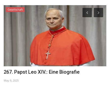
Gesellschaft
267. Papst Leo XIV.: Eine Biografie
7
May 9, 2025
Ma